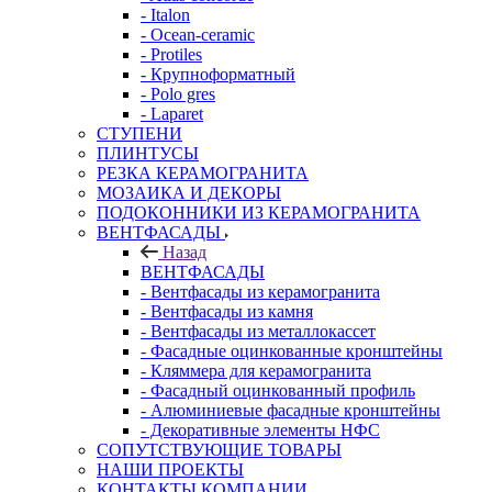
- Italon
- Ocean-ceramic
- Protiles
- Крупноформатный
- Polo gres
- Laparet
СТУПЕНИ
ПЛИНТУСЫ
РЕЗКА КЕРАМОГРАНИТА
МОЗАИКА И ДЕКОРЫ
ПОДОКОННИКИ ИЗ КЕРАМОГРАНИТА
ВЕНТФАСАДЫ
Назад
ВЕНТФАСАДЫ
- Вентфасады из керамогранита
- Вентфасады из камня
- Вентфасады из металлокассет
- Фасадные оцинкованные кронштейны
- Кляммера для керамогранита
- Фасадный оцинкованный профиль
- Алюминиевые фасадные кронштейны
- Декоративные элементы НФС
СОПУТСТВУЮЩИЕ ТОВАРЫ
НАШИ ПРОЕКТЫ
КОНТАКТЫ КОМПАНИИ