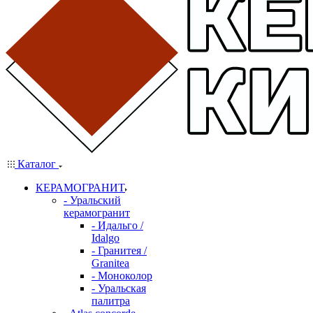
Каталог
КЕРАМОГРАНИТ
- Уральский
керамогранит
- Идальго /
Idalgo
- Гранитея /
Granitea
- Моноколор
- Уральская
палитра