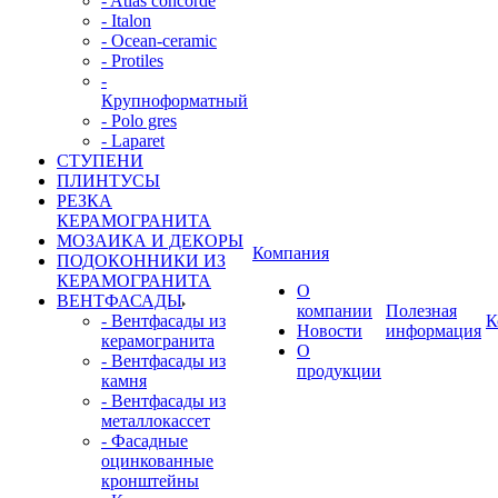
- Atlas concorde
- Italon
- Ocean-ceramic
- Protiles
-
Крупноформатный
- Polo gres
- Laparet
СТУПЕНИ
ПЛИНТУСЫ
РЕЗКА
КЕРАМОГРАНИТА
МОЗАИКА И ДЕКОРЫ
Компания
ПОДОКОННИКИ ИЗ
КЕРАМОГРАНИТА
О
ВЕНТФАСАДЫ
компании
Полезная
- Вентфасады из
К
Новости
информация
керамогранита
О
- Вентфасады из
продукции
камня
- Вентфасады из
металлокассет
- Фасадные
оцинкованные
кронштейны