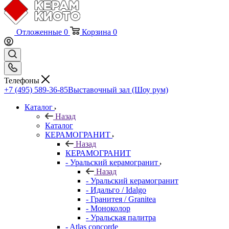
Отложенные
0
Корзина
0
Телефоны
+7 (495) 589-36-85
Выставочный зал (Шоу рум)
Каталог
Назад
Каталог
КЕРАМОГРАНИТ
Назад
КЕРАМОГРАНИТ
- Уральский керамогранит
Назад
- Уральский керамогранит
- Идальго / Idalgo
- Гранитея / Granitea
- Моноколор
- Уральская палитра
- Atlas concorde