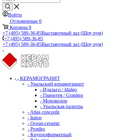
Войти
Отложенные
0
Корзина
0
+7 (495) 589-36-85
Выставочный зал (Шоу рум)
+7 (495) 589-36-85
+7 (495) 589-36-85
Выставочный зал (Шоу рум)
КЕРАМОГРАНИТ
- Уральский керамогранит
- Идальго / Idalgo
- Гранитея / Granitea
- Моноколор
- Уральская палитра
- Atlas concorde
- Italon
- Ocean-ceramic
- Protiles
- Крупноформатный