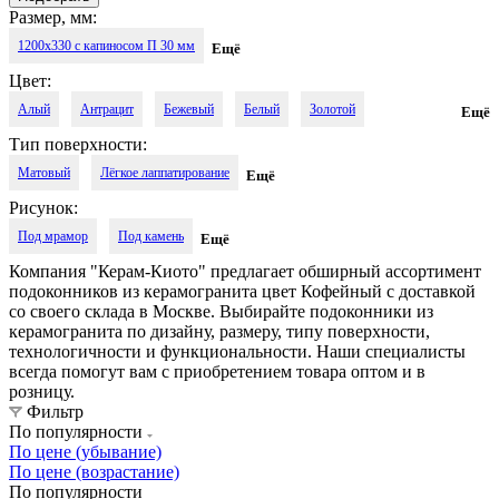
Размер, мм:
1200x330 с капиносом П 30 мм
Ещё
Цвет:
Алый
Антрацит
Бежевый
Белый
Золотой
Ещё
Тип поверхности:
Коричневый
Кофейный
Кремовый
Разноцветный
Матовый
Лёгкое лаппатирование
Ещё
Розовый
Светло-бежевый
Светло-коричневый
Светло-серый
Рисунок:
Под мрамор
Под камень
Ещё
Серый
Тёмно-бежевый
Тёмно-коричневый
Тёмно-серый
Компания "Керам-Киото" предлагает обширный ассортимент
Тёмно-синий
Тёмный
Чёрный
Орех
подоконников из керамогранита цвет Кофейный с доставкой
со своего склада в Москве. Выбирайте подоконники из
керамогранита по дизайну, размеру, типу поверхности,
технологичности и функциональности. Наши специалисты
всегда помогут вам с приобретением товара оптом и в
розницу.
Фильтр
По популярности
По цене (убывание)
По цене (возрастание)
По популярности