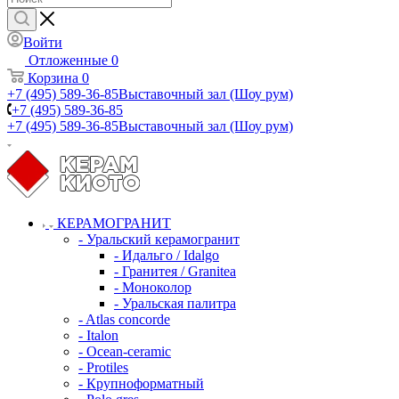
Войти
Отложенные
0
Корзина
0
+7 (495) 589-36-85
Выставочный зал (Шоу рум)
+7 (495) 589-36-85
+7 (495) 589-36-85
Выставочный зал (Шоу рум)
КЕРАМОГРАНИТ
- Уральский керамогранит
- Идальго / Idalgo
- Гранитея / Granitea
- Моноколор
- Уральская палитра
- Atlas concorde
- Italon
- Ocean-ceramic
- Protiles
- Крупноформатный