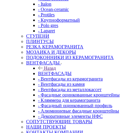
- Italon
- Ocean-ceramic
- Protiles
- Крупноформатный
- Polo gres
- Laparet
СТУПЕНИ
ПЛИНТУСЫ
РЕЗКА КЕРАМОГРАНИТА
МОЗАИКА И ДЕКОРЫ
ПОДОКОННИКИ ИЗ КЕРАМОГРАНИТА
ВЕНТФАСАДЫ
Назад
ВЕНТФАСАДЫ
- Вентфасады из керамогранита
- Вентфасады из камня
- Вентфасады из металлокассет
- Фасадные оцинкованные кронштейны
- Кляммера для керамогранита
- Фасадный оцинкованный профиль
- Алюминиевые фасадные кронштейны
- Декоративные элементы НФС
СОПУТСТВУЮЩИЕ ТОВАРЫ
НАШИ ПРОЕКТЫ
КОНТАКТЫ КОМПАНИИ