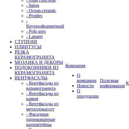
- Atlas concorde
- Italon
- Ocean-ceramic
- Protiles
-
Крупноформатный
- Polo gres
- Laparet
СТУПЕНИ
ПЛИНТУСЫ
РЕЗКА
КЕРАМОГРАНИТА
МОЗАИКА И ДЕКОРЫ
Компания
ПОДОКОННИКИ ИЗ
КЕРАМОГРАНИТА
О
ВЕНТФАСАДЫ
компании
Полезная
- Вентфасады из
К
Новости
информация
керамогранита
О
- Вентфасады из
продукции
камня
- Вентфасады из
металлокассет
- Фасадные
оцинкованные
кронштейны