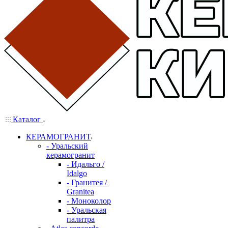
Каталог
КЕРАМОГРАНИТ
- Уральский
керамогранит
- Идальго /
Idalgo
- Гранитея /
Granitea
- Моноколор
- Уральская
палитра