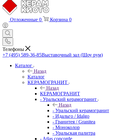
Отложенные
0
Корзина
0
Телефоны
+7 (495) 589-36-85
Выставочный зал (Шоу рум)
Каталог
Назад
Каталог
КЕРАМОГРАНИТ
Назад
КЕРАМОГРАНИТ
- Уральский керамогранит
Назад
- Уральский керамогранит
- Идальго / Idalgo
- Гранитея / Granitea
- Моноколор
- Уральская палитра
- Atlas concorde