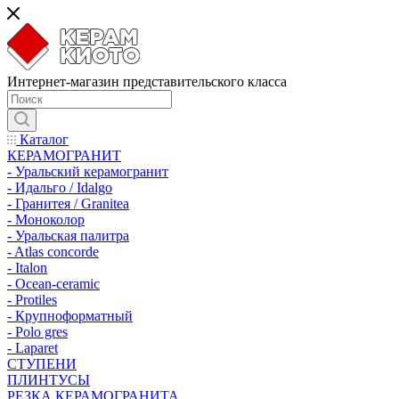
Интернет-магазин представительского класса
Каталог
КЕРАМОГРАНИТ
- Уральский керамогранит
- Идальго / Idalgo
- Гранитея / Granitea
- Моноколор
- Уральская палитра
- Atlas concorde
- Italon
- Ocean-ceramic
- Protiles
- Крупноформатный
- Polo gres
- Laparet
СТУПЕНИ
ПЛИНТУСЫ
РЕЗКА КЕРАМОГРАНИТА