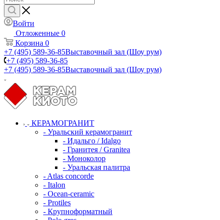
Войти
Отложенные
0
Корзина
0
+7 (495) 589-36-85
Выставочный зал (Шоу рум)
+7 (495) 589-36-85
+7 (495) 589-36-85
Выставочный зал (Шоу рум)
КЕРАМОГРАНИТ
- Уральский керамогранит
- Идальго / Idalgo
- Гранитея / Granitea
- Моноколор
- Уральская палитра
- Atlas concorde
- Italon
- Ocean-ceramic
- Protiles
- Крупноформатный