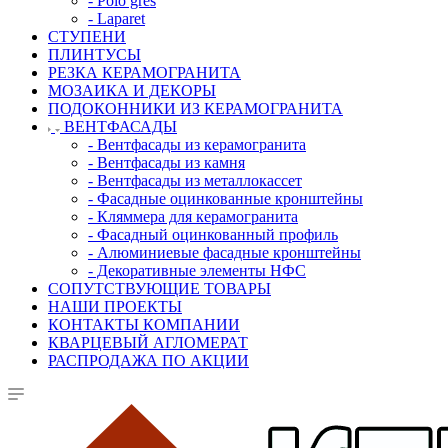
- Polo gres
- Laparet
СТУПЕНИ
ПЛИНТУСЫ
РЕЗКА КЕРАМОГРАНИТА
МОЗАИКА И ДЕКОРЫ
ПОДОКОННИКИ ИЗ КЕРАМОГРАНИТА
ВЕНТФАСАДЫ
- Вентфасады из керамогранита
- Вентфасады из камня
- Вентфасады из металлокассет
- Фасадные оцинкованные кронштейны
- Кляммера для керамогранита
- Фасадный оцинкованный профиль
- Алюминиевые фасадные кронштейны
- Декоративные элементы НФС
СОПУТСТВУЮЩИЕ ТОВАРЫ
НАШИ ПРОЕКТЫ
КОНТАКТЫ КОМПАНИИ
КВАРЦЕВЫЙ АГЛОМЕРАТ
РАСПРОДАЖА ПО АКЦИИ