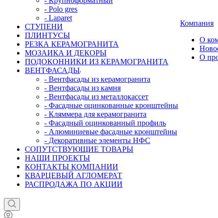
- Крупноформатный
- Polo gres
- Laparet
Компания
СТУПЕНИ
ПЛИНТУСЫ
О ко
РЕЗКА КЕРАМОГРАНИТА
Ново
МОЗАИКА И ДЕКОРЫ
О пр
ПОДОКОННИКИ ИЗ КЕРАМОГРАНИТА
ВЕНТФАСАДЫ
- Вентфасады из керамогранита
- Вентфасады из камня
- Вентфасады из металлокассет
- Фасадные оцинкованные кронштейны
- Кляммера для керамогранита
- Фасадный оцинкованный профиль
- Алюминиевые фасадные кронштейны
- Декоративные элементы НФС
СОПУТСТВУЮЩИЕ ТОВАРЫ
НАШИ ПРОЕКТЫ
КОНТАКТЫ КОМПАНИИ
КВАРЦЕВЫЙ АГЛОМЕРАТ
РАСПРОДАЖА ПО АКЦИИ