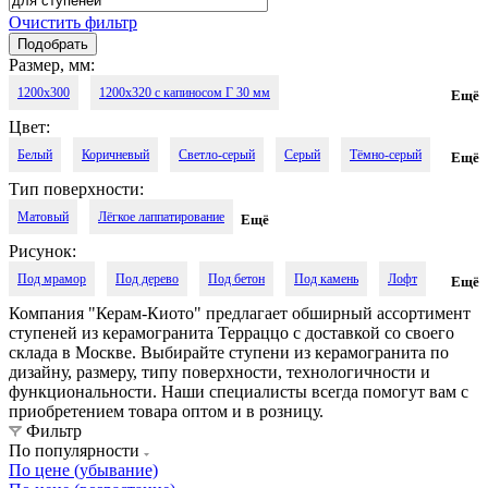
Очистить фильтр
Размер, мм:
1200x300
1200x320 с капиносом Г 30 мм
Ещё
Цвет:
1200x330 с капиносом П 30 мм
Белый
Коричневый
Светло-серый
Серый
Тёмно-серый
Ещё
Тип поверхности:
Чёрный
Матовый
Лёгкое лаппатирование
Ещё
Рисунок:
Под мрамор
Под дерево
Под бетон
Под камень
Лофт
Ещё
Компания "Керам-Киото" предлагает обширный ассортимент
Под оникс
Моноколор
Калакатта
Под травертин
ступеней из керамогранита Терраццо с доставкой со своего
склада в Москве. Выбирайте ступени из керамогранита по
В полоску
Под гальку
Под гранит
Под песок
дизайну, размеру, типу поверхности, технологичности и
функциональности. Наши специалисты всегда помогут вам с
Под цемент
Соль-перец
Терраццо
приобретением товара оптом и в розницу.
Фильтр
По популярности
По цене (убывание)