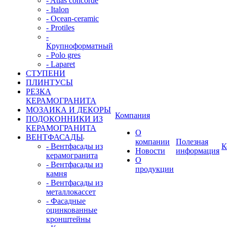
- Atlas concorde
- Italon
- Ocean-ceramic
- Protiles
-
Крупноформатный
- Polo gres
- Laparet
СТУПЕНИ
ПЛИНТУСЫ
РЕЗКА
КЕРАМОГРАНИТА
МОЗАИКА И ДЕКОРЫ
Компания
ПОДОКОННИКИ ИЗ
КЕРАМОГРАНИТА
О
ВЕНТФАСАДЫ
компании
Полезная
- Вентфасады из
К
Новости
информация
керамогранита
О
- Вентфасады из
продукции
камня
- Вентфасады из
металлокассет
- Фасадные
оцинкованные
кронштейны