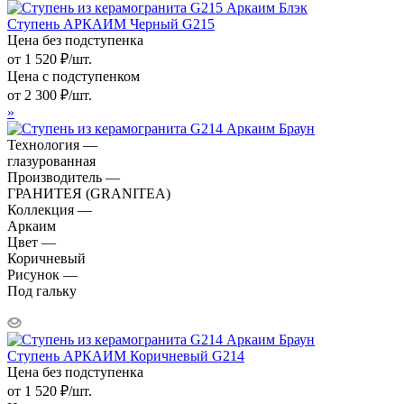
Ступень АРКАИМ Черный G215
Цена без подступенка
от
1 520
₽
/шт.
Цена с подступенком
от
2 300
₽
/шт.
»
Технология —
глазурованная
Производитель —
ГРАНИТЕЯ (GRANITEA)
Коллекция —
Аркаим
Цвет —
Коричневый
Рисунок —
Под гальку
Ступень АРКАИМ Коричневый G214
Цена без подступенка
от
1 520
₽
/шт.