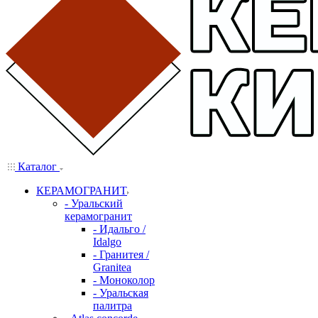
Каталог
КЕРАМОГРАНИТ
- Уральский
керамогранит
- Идальго /
Idalgo
- Гранитея /
Granitea
- Моноколор
- Уральская
палитра