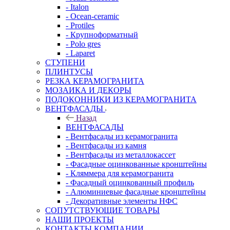
- Italon
- Ocean-ceramic
- Protiles
- Крупноформатный
- Polo gres
- Laparet
СТУПЕНИ
ПЛИНТУСЫ
РЕЗКА КЕРАМОГРАНИТА
МОЗАИКА И ДЕКОРЫ
ПОДОКОННИКИ ИЗ КЕРАМОГРАНИТА
ВЕНТФАСАДЫ
Назад
ВЕНТФАСАДЫ
- Вентфасады из керамогранита
- Вентфасады из камня
- Вентфасады из металлокассет
- Фасадные оцинкованные кронштейны
- Кляммера для керамогранита
- Фасадный оцинкованный профиль
- Алюминиевые фасадные кронштейны
- Декоративные элементы НФС
СОПУТСТВУЮЩИЕ ТОВАРЫ
НАШИ ПРОЕКТЫ
КОНТАКТЫ КОМПАНИИ