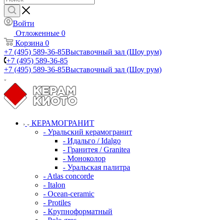
Войти
Отложенные
0
Корзина
0
+7 (495) 589-36-85
Выставочный зал (Шоу рум)
+7 (495) 589-36-85
+7 (495) 589-36-85
Выставочный зал (Шоу рум)
КЕРАМОГРАНИТ
- Уральский керамогранит
- Идальго / Idalgo
- Гранитея / Granitea
- Моноколор
- Уральская палитра
- Atlas concorde
- Italon
- Ocean-ceramic
- Protiles
- Крупноформатный