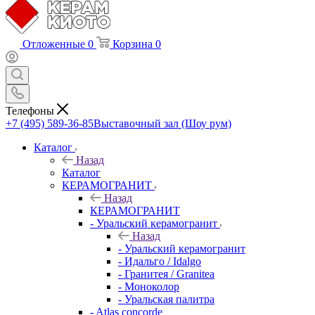
Отложенные
0
Корзина
0
Телефоны
+7 (495) 589-36-85
Выставочный зал (Шоу рум)
Каталог
Назад
Каталог
КЕРАМОГРАНИТ
Назад
КЕРАМОГРАНИТ
- Уральский керамогранит
Назад
- Уральский керамогранит
- Идальго / Idalgo
- Гранитея / Granitea
- Моноколор
- Уральская палитра
- Atlas concorde