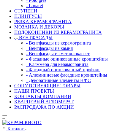
- Polo gres
- Laparet
СТУПЕНИ
ПЛИНТУСЫ
РЕЗКА КЕРАМОГРАНИТА
МОЗАИКА И ДЕКОРЫ
ПОДОКОННИКИ ИЗ КЕРАМОГРАНИТА
ВЕНТФАСАДЫ
- Вентфасады из керамогранита
- Вентфасады из камня
- Вентфасады из металлокассет
- Фасадные оцинкованные кронштейны
- Кляммера для керамогранита
- Фасадный оцинкованный профиль
- Алюминиевые фасадные кронштейны
- Декоративные элементы НФС
СОПУТСТВУЮЩИЕ ТОВАРЫ
НАШИ ПРОЕКТЫ
КОНТАКТЫ КОМПАНИИ
КВАРЦЕВЫЙ АГЛОМЕРАТ
РАСПРОДАЖА ПО АКЦИИ
Каталог