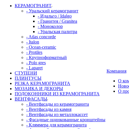
КЕРАМОГРАНИТ
- Уральский керамогранит
- Идальго / Idalgo
- Гранитея / Granitea
- Моноколор
- Уральская палитра
- Atlas concorde
- Italon
- Ocean-ceramic
- Protiles
- Крупноформатный
- Polo gres
- Laparet
Компания
СТУПЕНИ
ПЛИНТУСЫ
О ко
РЕЗКА КЕРАМОГРАНИТА
Ново
МОЗАИКА И ДЕКОРЫ
О пр
ПОДОКОННИКИ ИЗ КЕРАМОГРАНИТА
ВЕНТФАСАДЫ
- Вентфасады из керамогранита
- Вентфасады из камня
- Вентфасады из металлокассет
- Фасадные оцинкованные кронштейны
- Кляммера для керамогранита