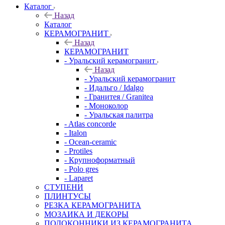
Каталог
Назад
Каталог
КЕРАМОГРАНИТ
Назад
КЕРАМОГРАНИТ
- Уральский керамогранит
Назад
- Уральский керамогранит
- Идальго / Idalgo
- Гранитея / Granitea
- Моноколор
- Уральская палитра
- Atlas concorde
- Italon
- Ocean-ceramic
- Protiles
- Крупноформатный
- Polo gres
- Laparet
СТУПЕНИ
ПЛИНТУСЫ
РЕЗКА КЕРАМОГРАНИТА
МОЗАИКА И ДЕКОРЫ
ПОДОКОННИКИ ИЗ КЕРАМОГРАНИТА