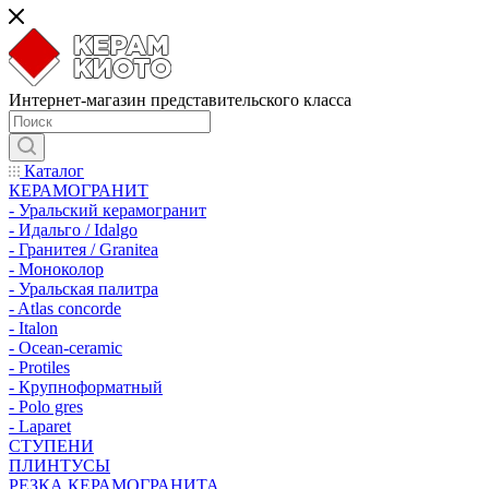
Интернет-магазин представительского класса
Каталог
КЕРАМОГРАНИТ
- Уральский керамогранит
- Идальго / Idalgo
- Гранитея / Granitea
- Моноколор
- Уральская палитра
- Atlas concorde
- Italon
- Ocean-ceramic
- Protiles
- Крупноформатный
- Polo gres
- Laparet
СТУПЕНИ
ПЛИНТУСЫ
РЕЗКА КЕРАМОГРАНИТА