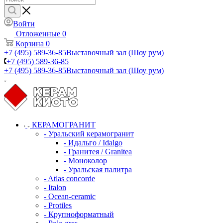
Войти
Отложенные
0
Корзина
0
+7 (495) 589-36-85
Выставочный зал (Шоу рум)
+7 (495) 589-36-85
+7 (495) 589-36-85
Выставочный зал (Шоу рум)
КЕРАМОГРАНИТ
- Уральский керамогранит
- Идальго / Idalgo
- Гранитея / Granitea
- Моноколор
- Уральская палитра
- Atlas concorde
- Italon
- Ocean-ceramic
- Protiles
- Крупноформатный