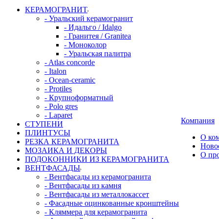
КЕРАМОГРАНИТ
- Уральский керамогранит
- Идальго / Idalgo
- Гранитея / Granitea
- Моноколор
- Уральская палитра
- Atlas concorde
- Italon
- Ocean-ceramic
- Protiles
- Крупноформатный
- Polo gres
- Laparet
Компания
СТУПЕНИ
ПЛИНТУСЫ
О ко
РЕЗКА КЕРАМОГРАНИТА
Ново
МОЗАИКА И ДЕКОРЫ
О пр
ПОДОКОННИКИ ИЗ КЕРАМОГРАНИТА
ВЕНТФАСАДЫ
- Вентфасады из керамогранита
- Вентфасады из камня
- Вентфасады из металлокассет
- Фасадные оцинкованные кронштейны
- Кляммера для керамогранита