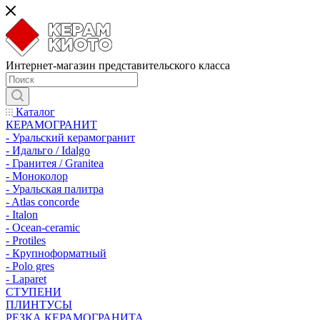
Интернет-магазин представительского класса
Каталог
КЕРАМОГРАНИТ
- Уральский керамогранит
- Идальго / Idalgo
- Гранитея / Granitea
- Моноколор
- Уральская палитра
- Atlas concorde
- Italon
- Ocean-ceramic
- Protiles
- Крупноформатный
- Polo gres
- Laparet
СТУПЕНИ
ПЛИНТУСЫ
РЕЗКА КЕРАМОГРАНИТА