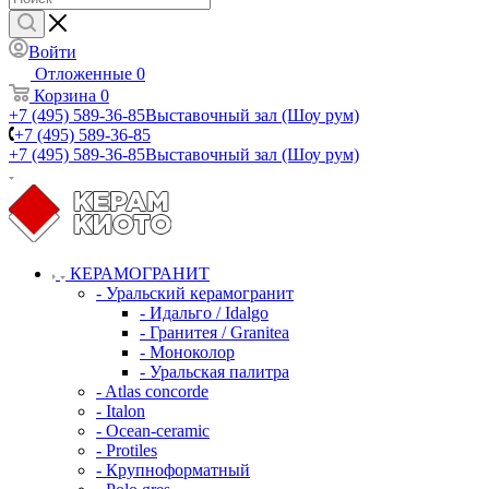
Войти
Отложенные
0
Корзина
0
+7 (495) 589-36-85
Выставочный зал (Шоу рум)
+7 (495) 589-36-85
+7 (495) 589-36-85
Выставочный зал (Шоу рум)
КЕРАМОГРАНИТ
- Уральский керамогранит
- Идальго / Idalgo
- Гранитея / Granitea
- Моноколор
- Уральская палитра
- Atlas concorde
- Italon
- Ocean-ceramic
- Protiles
- Крупноформатный