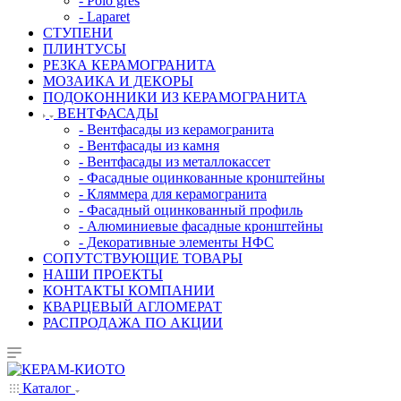
- Polo gres
- Laparet
СТУПЕНИ
ПЛИНТУСЫ
РЕЗКА КЕРАМОГРАНИТА
МОЗАИКА И ДЕКОРЫ
ПОДОКОННИКИ ИЗ КЕРАМОГРАНИТА
ВЕНТФАСАДЫ
- Вентфасады из керамогранита
- Вентфасады из камня
- Вентфасады из металлокассет
- Фасадные оцинкованные кронштейны
- Кляммера для керамогранита
- Фасадный оцинкованный профиль
- Алюминиевые фасадные кронштейны
- Декоративные элементы НФС
СОПУТСТВУЮЩИЕ ТОВАРЫ
НАШИ ПРОЕКТЫ
КОНТАКТЫ КОМПАНИИ
КВАРЦЕВЫЙ АГЛОМЕРАТ
РАСПРОДАЖА ПО АКЦИИ
Каталог