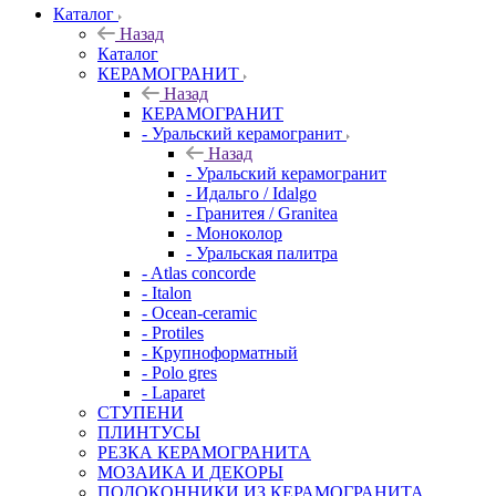
Каталог
Назад
Каталог
КЕРАМОГРАНИТ
Назад
КЕРАМОГРАНИТ
- Уральский керамогранит
Назад
- Уральский керамогранит
- Идальго / Idalgo
- Гранитея / Granitea
- Моноколор
- Уральская палитра
- Atlas concorde
- Italon
- Ocean-ceramic
- Protiles
- Крупноформатный
- Polo gres
- Laparet
СТУПЕНИ
ПЛИНТУСЫ
РЕЗКА КЕРАМОГРАНИТА
МОЗАИКА И ДЕКОРЫ
ПОДОКОННИКИ ИЗ КЕРАМОГРАНИТА