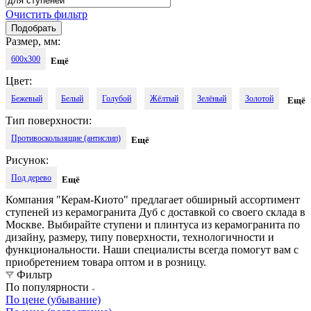
Очистить фильтр
Размер, мм:
600x300
Ещё
Цвет:
Бежевый
Белый
Голубой
Жёлтый
Зелёный
Золотой
Ещё
Тип поверхности:
Коричневый
Кофейный
Медовый
Молочный
Песочный
Противоскользящие (антислип)
Ещё
Розовый
Светло-бежевый
Светло-коричневый
Рисунок:
Под дерево
Ещё
Светло-молочный
Светло-серый
Серый
Синий
Компания "Керам-Киото" предлагает обширный ассортимент
Слоновая кость
Тёмно-бежевый
Тёмно-коричневый
ступеней из керамогранита Дуб с доставкой со своего склада в
Москве. Выбирайте ступени и плинтуса из керамогранита по
Тёмно-серый
Тёмный
Чёрный
Шампань
Дуб
дизайну, размеру, типу поверхности, технологичности и
функциональности. Наши специалисты всегда помогут вам с
приобретением товара оптом и в розницу.
Фильтр
По популярности
По цене (убывание)