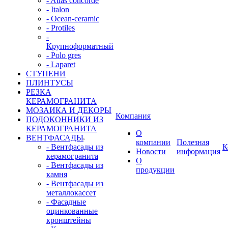
- Atlas concorde
- Italon
- Ocean-ceramic
- Protiles
-
Крупноформатный
- Polo gres
- Laparet
СТУПЕНИ
ПЛИНТУСЫ
РЕЗКА
КЕРАМОГРАНИТА
МОЗАИКА И ДЕКОРЫ
Компания
ПОДОКОННИКИ ИЗ
КЕРАМОГРАНИТА
О
ВЕНТФАСАДЫ
компании
Полезная
- Вентфасады из
К
Новости
информация
керамогранита
О
- Вентфасады из
продукции
камня
- Вентфасады из
металлокассет
- Фасадные
оцинкованные
кронштейны