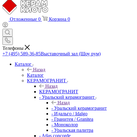
Отложенные
0
Корзина
0
Телефоны
+7 (495) 589-36-85
Выставочный зал (Шоу рум)
Каталог
Назад
Каталог
КЕРАМОГРАНИТ
Назад
КЕРАМОГРАНИТ
- Уральский керамогранит
Назад
- Уральский керамогранит
- Идальго / Idalgo
- Гранитея / Granitea
- Моноколор
- Уральская палитра
- Atlas concorde