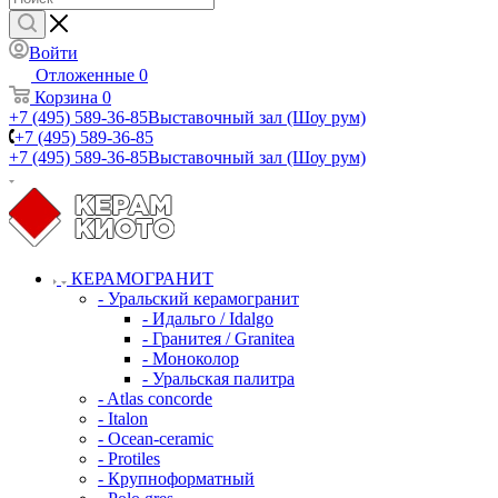
Войти
Отложенные
0
Корзина
0
+7 (495) 589-36-85
Выставочный зал (Шоу рум)
+7 (495) 589-36-85
+7 (495) 589-36-85
Выставочный зал (Шоу рум)
КЕРАМОГРАНИТ
- Уральский керамогранит
- Идальго / Idalgo
- Гранитея / Granitea
- Моноколор
- Уральская палитра
- Atlas concorde
- Italon
- Ocean-ceramic
- Protiles
- Крупноформатный