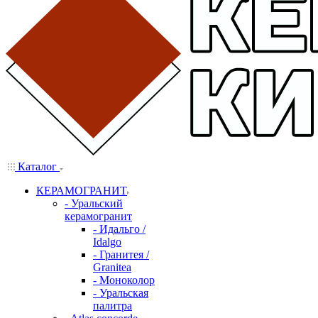
Каталог
КЕРАМОГРАНИТ
- Уральский
керамогранит
- Идальго /
Idalgo
- Гранитея /
Granitea
- Моноколор
- Уральская
палитра