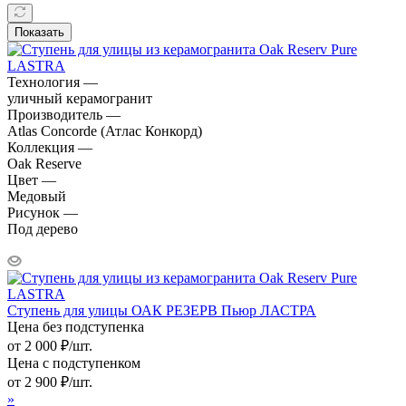
Показать
Технология —
уличный керамогранит
Производитель —
Atlas Concorde (Атлас Конкорд)
Коллекция —
Oak Reserve
Цвет —
Медовый
Рисунок —
Под дерево
Ступень для улицы ОАК РЕЗЕРВ Пьюр ЛАСТРА
Цена без подступенка
от
2 000
₽
/шт.
Цена с подступенком
от
2 900
₽
/шт.
»