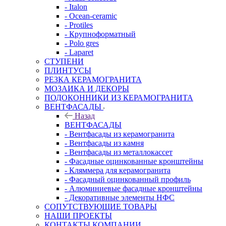
- Italon
- Ocean-ceramic
- Protiles
- Крупноформатный
- Polo gres
- Laparet
СТУПЕНИ
ПЛИНТУСЫ
РЕЗКА КЕРАМОГРАНИТА
МОЗАИКА И ДЕКОРЫ
ПОДОКОННИКИ ИЗ КЕРАМОГРАНИТА
ВЕНТФАСАДЫ
Назад
ВЕНТФАСАДЫ
- Вентфасады из керамогранита
- Вентфасады из камня
- Вентфасады из металлокассет
- Фасадные оцинкованные кронштейны
- Кляммера для керамогранита
- Фасадный оцинкованный профиль
- Алюминиевые фасадные кронштейны
- Декоративные элементы НФС
СОПУТСТВУЮЩИЕ ТОВАРЫ
НАШИ ПРОЕКТЫ
КОНТАКТЫ КОМПАНИИ