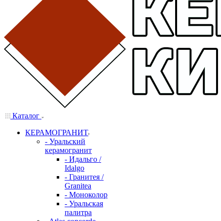
Каталог
КЕРАМОГРАНИТ
- Уральский
керамогранит
- Идальго /
Idalgo
- Гранитея /
Granitea
- Моноколор
- Уральская
палитра