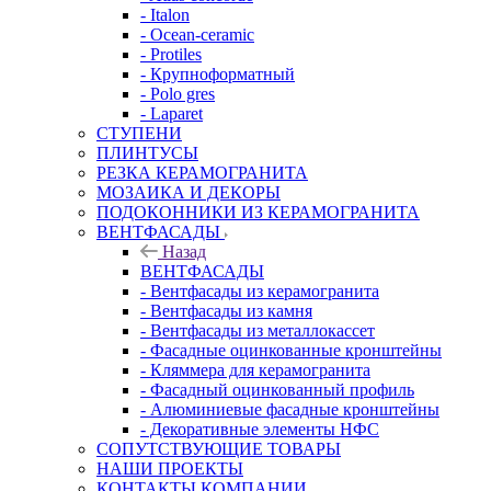
- Italon
- Ocean-ceramic
- Protiles
- Крупноформатный
- Polo gres
- Laparet
СТУПЕНИ
ПЛИНТУСЫ
РЕЗКА КЕРАМОГРАНИТА
МОЗАИКА И ДЕКОРЫ
ПОДОКОННИКИ ИЗ КЕРАМОГРАНИТА
ВЕНТФАСАДЫ
Назад
ВЕНТФАСАДЫ
- Вентфасады из керамогранита
- Вентфасады из камня
- Вентфасады из металлокассет
- Фасадные оцинкованные кронштейны
- Кляммера для керамогранита
- Фасадный оцинкованный профиль
- Алюминиевые фасадные кронштейны
- Декоративные элементы НФС
СОПУТСТВУЮЩИЕ ТОВАРЫ
НАШИ ПРОЕКТЫ
КОНТАКТЫ КОМПАНИИ