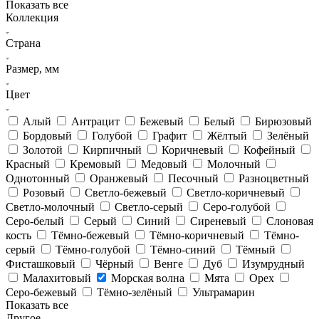
Показать все
Коллекция
Страна
Размер, мм
Цвет
Алый
Антрацит
Бежевый
Белый
Бирюзовый
Бордовый
Голубой
Графит
Жёлтый
Зелёный
Золотой
Кирпичный
Коричневый
Кофейный
Красный
Кремовый
Медовый
Молочный
Однотонный
Оранжевый
Песочный
Разноцветный
Розовый
Светло-бежевый
Светло-коричневый
Светло-молочный
Светло-серый
Серо-голубой
Серо-белый
Серый
Синий
Сиреневый
Слоновая
кость
Тёмно-бежевый
Тёмно-коричневый
Тёмно-
серый
Тёмно-голубой
Тёмно-синий
Тёмный
Фисташковый
Чёрный
Венге
Дуб
Изумрудный
Малахитовый
Морская волна
Мята
Орех
Серо-бежевый
Тёмно-зелёный
Ультрамарин
Показать все
Другое