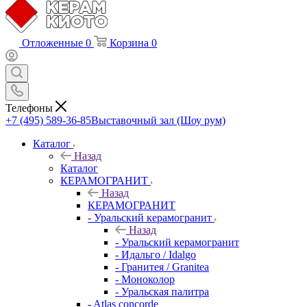
Отложенные
0
Корзина
0
Телефоны
+7 (495) 589-36-85
Выставочный зал (Шоу рум)
Каталог
Назад
Каталог
КЕРАМОГРАНИТ
Назад
КЕРАМОГРАНИТ
- Уральский керамогранит
Назад
- Уральский керамогранит
- Идальго / Idalgo
- Гранитея / Granitea
- Моноколор
- Уральская палитра
- Atlas concorde