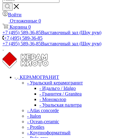
Войти
Отложенные
0
Корзина
0
+7 (495) 589-36-85
Выставочный зал (Шоу рум)
+7 (495) 589-36-85
+7 (495) 589-36-85
Выставочный зал (Шоу рум)
КЕРАМОГРАНИТ
- Уральский керамогранит
- Идальго / Idalgo
- Гранитея / Granitea
- Моноколор
- Уральская палитра
- Atlas concorde
- Italon
- Ocean-ceramic
- Protiles
- Крупноформатный