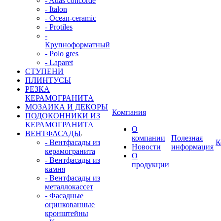
- Atlas concorde
- Italon
- Ocean-ceramic
- Protiles
-
Крупноформатный
- Polo gres
- Laparet
СТУПЕНИ
ПЛИНТУСЫ
РЕЗКА
КЕРАМОГРАНИТА
МОЗАИКА И ДЕКОРЫ
Компания
ПОДОКОННИКИ ИЗ
КЕРАМОГРАНИТА
О
ВЕНТФАСАДЫ
компании
Полезная
- Вентфасады из
К
Новости
информация
керамогранита
О
- Вентфасады из
продукции
камня
- Вентфасады из
металлокассет
- Фасадные
оцинкованные
кронштейны