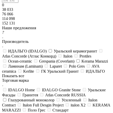
0
38 033
76 066
114 098
152 131
Наши предложения
?
Производитель
ИДАЛЬГО (IDALGO)
Уральский керамогранит
Atlas Concorde (Атлас Конкорд)
Italon
Protiles
Ocean-ceramic
Grespania (Coverlam)
Kerama Marazzi
Ламинам (Laminam)
Laparet
Polo Gres
AVA
ceramica
Kerlite
ГК Уральский Гранит
ИДАЛЬГО
Показать все
Торговая марка
IDALGO Home
IDALGO Granite Stone
Уральские
Фасады
Гранитея
Atlas Concorde RUSSIA
Глазурованный моноколор
Усиленный
Italon
Contract
Italon Full Desgin Project
italon X2
KERAMA
MARAZZI
Поло Грес
Стандарт