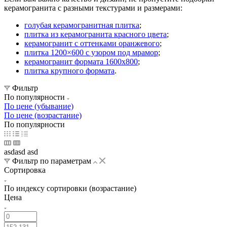
керамогранита с разными текстурами и размерами:
Светло-коричневый
Светло-молочный
Светло-серый
голубая керамогранитная плитка
;
плитка из керамогранита красного цвета
;
Серо-голубой
Серо-белый
Серый
Синий
Сиреневый
керамогранит с оттенками оранжевого
;
плитка 1200×600 с узором под мрамор
;
Слоновая кость
Тёмно-бежевый
Тёмно-коричневый
керамогранит формата 1600х800
;
плитка крупного формата
.
Тёмно-серый
Тёмно-голубой
Тёмно-синий
Тёмный
Фильтр
Фисташковый
Чёрный
Венге
Дуб
Изумрудный
По популярности
По цене (убывание)
По цене (возрастание)
Малахитовый
Морская волна
Мята
Орех
Ультрамарин
По популярности
asdasd asd
Фильтр по параметрам
Сортировка
По индексу сортировки (возрастание)
Цена