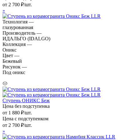
от
2 700
₽
/шт.
»
Технология —
глазурованная
Производитель —
ИДАЛЬГО (IDALGO)
Коллекция —
Оникс
Цвет —
Бежевый
Рисунок —
Под оникс
Ступень ОНИКС Беж
Цена без подступенка
от
1 880
₽
/шт.
Цена с подступенком
от
2 700
₽
/шт.
»