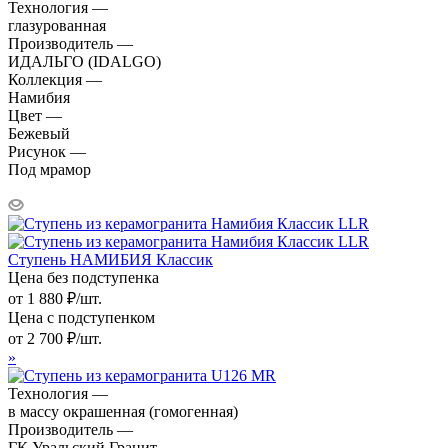
Технология —
глазурованная
Производитель —
ИДАЛЬГО (IDALGO)
Коллекция —
Намибия
Цвет —
Бежевый
Рисунок —
Под мрамор
Ступень НАМИБИЯ Классик
Цена без подступенка
от
1 880
₽
/шт.
Цена с подступенком
от
2 700
₽
/шт.
»
Технология —
в массу окрашенная (гомогенная)
Производитель —
ГК Уральский Гранит