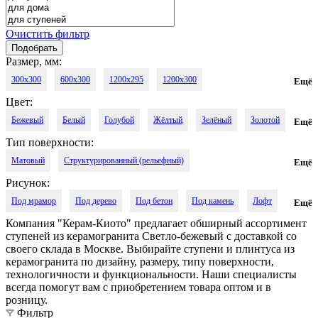
Очистить фильтр
Размер, мм:
300x300
600x300
1200x295
1200x300
Ещё
Цвет:
1200x320 с капиносом Г 30 мм
1200x330 с капиносом В 20 мм
Бежевый
Белый
Голубой
Жёлтый
Зелёный
Золотой
Ещё
1200x330 с капиносом П 30 мм
Тип поверхности:
Коричневый
Кофейный
Медовый
Молочный
Песочный
Матовый
Структурированный (рельефный)
Ещё
Розовый
Светло-бежевый
Светло-коричневый
Рисунок:
Лёгкое лаппатирование
Мягкое лаппатирование
Под мрамор
Под дерево
Под бетон
Под камень
Лофт
Ещё
Светло-молочный
Светло-серый
Серый
Синий
Противоскользящие (антислип)
Компания "Керам-Киото" предлагает обширный ассортимент
Под оникс
Под цемент
Соль-перец
Слоновая кость
Тёмно-бежевый
Тёмно-коричневый
ступеней из керамогранита Светло-бежевый с доставкой со
своего склада в Москве. Выбирайте ступени и плинтуса из
Тёмно-серый
Тёмный
Чёрный
Шампань
Дуб
керамогранита по дизайну, размеру, типу поверхности,
технологичности и функциональности. Наши специалисты
всегда помогут вам с приобретением товара оптом и в
розницу.
Фильтр