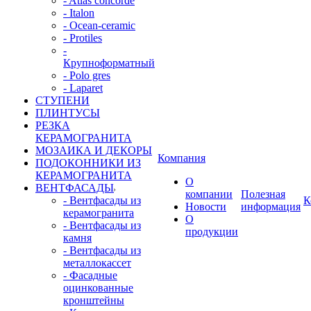
- Atlas concorde
- Italon
- Ocean-ceramic
- Protiles
-
Крупноформатный
- Polo gres
- Laparet
СТУПЕНИ
ПЛИНТУСЫ
РЕЗКА
КЕРАМОГРАНИТА
МОЗАИКА И ДЕКОРЫ
Компания
ПОДОКОННИКИ ИЗ
КЕРАМОГРАНИТА
О
ВЕНТФАСАДЫ
компании
Полезная
- Вентфасады из
К
Новости
информация
керамогранита
О
- Вентфасады из
продукции
камня
- Вентфасады из
металлокассет
- Фасадные
оцинкованные
кронштейны