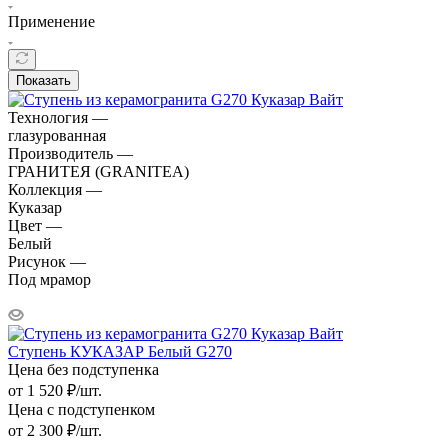
Применение
Показать
Технология —
глазурованная
Производитель —
ГРАНИТЕЯ (GRANITEA)
Коллекция —
Куказар
Цвет —
Белый
Рисунок —
Под мрамор
Ступень КУКАЗАР Белый G270
Цена без подступенка
от
1 520
₽
/шт.
Цена с подступенком
от
2 300
₽
/шт.