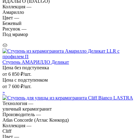
ИДАЛЬГО (IDALGO)
Коллекция —
Амарилло
Цвет —
Бежевый
Рисунок —
Под мрамор
Ступень АМАРИЛЛО Деликат
Цена без подступенка
от
6 850
₽
/шт.
Цена с подступенком
от
7 600
₽
/шт.
»
Технология —
уличный керамогранит
Производитель —
Atlas Concorde (Атлас Конкорд)
Коллекция —
Cliff
Цвет —