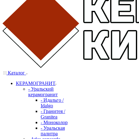
Каталог
КЕРАМОГРАНИТ
- Уральский
керамогранит
- Идальго /
Idalgo
- Гранитея /
Granitea
- Моноколор
- Уральская
палитра