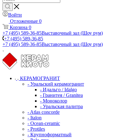
Войти
Отложенные
0
Корзина
0
+7 (495) 589-36-85
Выставочный зал (Шоу рум)
+7 (495) 589-36-85
+7 (495) 589-36-85
Выставочный зал (Шоу рум)
КЕРАМОГРАНИТ
- Уральский керамогранит
- Идальго / Idalgo
- Гранитея / Granitea
- Моноколор
- Уральская палитра
- Atlas concorde
- Italon
- Ocean-ceramic
- Protiles
- Крупноформатный