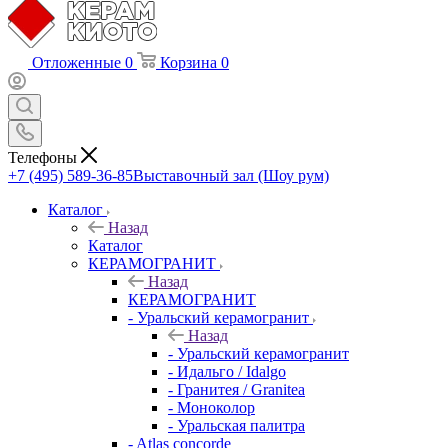
Отложенные
0
Корзина
0
Телефоны
+7 (495) 589-36-85
Выставочный зал (Шоу рум)
Каталог
Назад
Каталог
КЕРАМОГРАНИТ
Назад
КЕРАМОГРАНИТ
- Уральский керамогранит
Назад
- Уральский керамогранит
- Идальго / Idalgo
- Гранитея / Granitea
- Моноколор
- Уральская палитра
- Atlas concorde