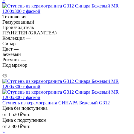
»
Технология —
Глазурованный
Производитель —
ГРАНИТЕЯ (GRANITEA)
Коллекция —
Синара
Цвет —
Бежевый
Рисунок —
Под мрамор
Ступень из керамогранита СИНАРА Бежевый G312
Цена без подступенка
от
1 520
₽
/шт.
Цена с подступенком
от
2 300
₽
/шт.
»