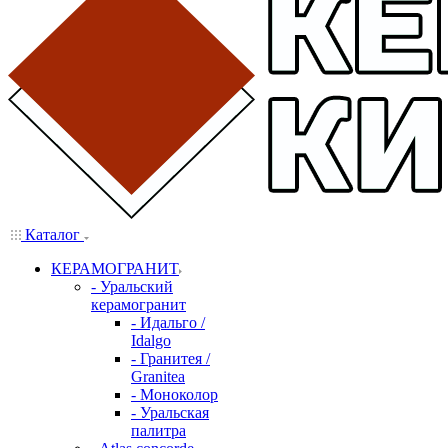
Каталог
КЕРАМОГРАНИТ
- Уральский
керамогранит
- Идальго /
Idalgo
- Гранитея /
Granitea
- Моноколор
- Уральская
палитра