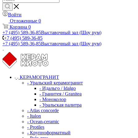
Войти
Отложенные
0
Корзина
0
+7 (495) 589-36-85
Выставочный зал (Шоу рум)
+7 (495) 589-36-85
+7 (495) 589-36-85
Выставочный зал (Шоу рум)
КЕРАМОГРАНИТ
- Уральский керамогранит
- Идальго / Idalgo
- Гранитея / Granitea
- Моноколор
- Уральская палитра
- Atlas concorde
- Italon
- Ocean-ceramic
- Protiles
- Крупноформатный