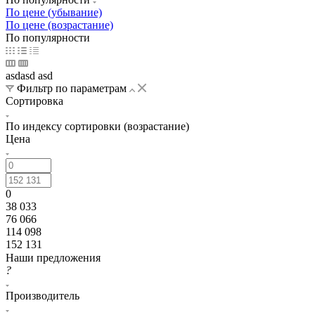
По цене (убывание)
Светло-коричневый
Светло-молочный
Светло-серый
По цене (возрастание)
По популярности
Серо-голубой
Серо-белый
Серый
Синий
Сиреневый
asdasd asd
Слоновая кость
Тёмно-бежевый
Тёмно-коричневый
Фильтр по параметрам
Сортировка
Тёмно-серый
Тёмно-голубой
Тёмно-синий
Тёмный
По индексу сортировки (возрастание)
Фисташковый
Чёрный
Венге
Дуб
Изумрудный
Цена
Малахитовый
Морская волна
Мята
Орех
Ультрамарин
0
38 033
76 066
114 098
152 131
Наши предложения
?
Производитель