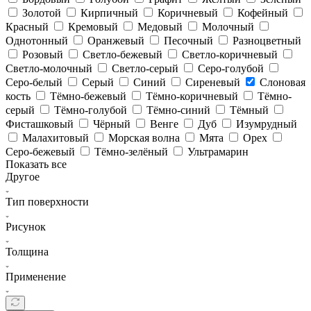
Золотой
Кирпичный
Коричневый
Кофейный
Красный
Кремовый
Медовый
Молочный
Однотонный
Оранжевый
Песочный
Разноцветный
Розовый
Светло-бежевый
Светло-коричневый
Светло-молочный
Светло-серый
Серо-голубой
Серо-белый
Серый
Синий
Сиреневый
Слоновая
кость
Тёмно-бежевый
Тёмно-коричневый
Тёмно-
серый
Тёмно-голубой
Тёмно-синий
Тёмный
Фисташковый
Чёрный
Венге
Дуб
Изумрудный
Малахитовый
Морская волна
Мята
Орех
Серо-бежевый
Тёмно-зелёный
Ультрамарин
Показать все
Другое
Тип поверхности
Рисунок
Толщина
Применение