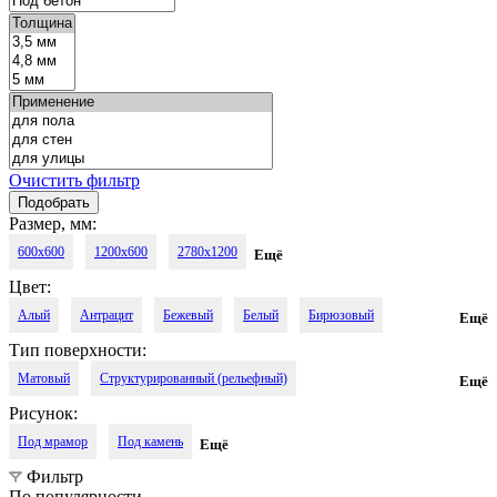
Очистить фильтр
Размер, мм:
600x600
1200x600
2780x1200
Ещё
Цвет:
Алый
Антрацит
Бежевый
Белый
Бирюзовый
Ещё
Тип поверхности:
Бордовый
Голубой
Графит
Жёлтый
Зелёный
Матовый
Структурированный (рельефный)
Ещё
Золотой
Кирпичный
Коричневый
Кофейный
Красный
Рисунок:
Лёгкое лаппатирование
Под мрамор
Под камень
Ещё
Медовый
Молочный
Однотонный
Оранжевый
Фильтр
Песочный
Разноцветный
Розовый
Светло-бежевый
По популярности