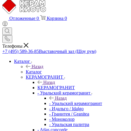
Отложенные
0
Корзина
0
Телефоны
+7 (495) 589-36-85
Выставочный зал (Шоу рум)
Каталог
Назад
Каталог
КЕРАМОГРАНИТ
Назад
КЕРАМОГРАНИТ
- Уральский керамогранит
Назад
- Уральский керамогранит
- Идальго / Idalgo
- Гранитея / Granitea
- Моноколор
- Уральская палитра
- Atlas concorde