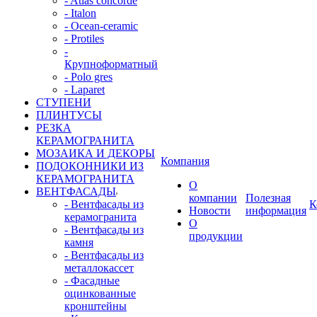
- Atlas concorde
- Italon
- Ocean-ceramic
- Protiles
-
Крупноформатный
- Polo gres
- Laparet
СТУПЕНИ
ПЛИНТУСЫ
РЕЗКА
КЕРАМОГРАНИТА
МОЗАИКА И ДЕКОРЫ
Компания
ПОДОКОННИКИ ИЗ
КЕРАМОГРАНИТА
О
ВЕНТФАСАДЫ
компании
Полезная
- Вентфасады из
К
Новости
информация
керамогранита
О
- Вентфасады из
продукции
камня
- Вентфасады из
металлокассет
- Фасадные
оцинкованные
кронштейны