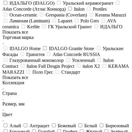
ИДАЛЬГО (IDALGO)
Уральский керамогранит
Atlas Concorde (Атлас Конкорд)
Italon
Protiles
Ocean-ceramic
Grespania (Coverlam)
Kerama Marazzi
Ламинам (Laminam)
Laparet
Polo Gres
AVA
ceramica
Kerlite
ГК Уральский Гранит
ИДАЛЬГО
Показать все
Торговая марка
IDALGO Home
IDALGO Granite Stone
Уральские
Фасады
Гранитея
Atlas Concorde RUSSIA
Глазурованный моноколор
Усиленный
Italon
Contract
Italon Full Desgin Project
italon X2
KERAMA
MARAZZI
Поло Грес
Стандарт
Показать все
Коллекция
Страна
Размер, мм
Цвет
Алый
Антрацит
Бежевый
Белый
Бирюзовый
Бордовый
Голубой
Графит
Жёлтый
Зелёный