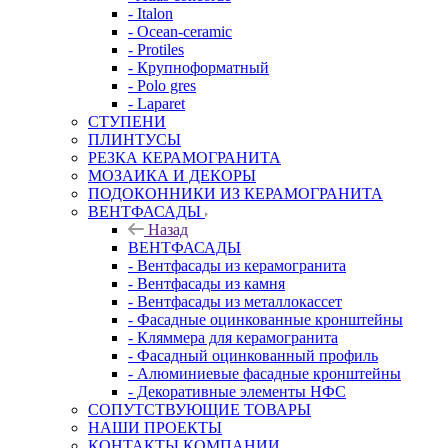
- Italon
- Ocean-ceramic
- Protiles
- Крупноформатный
- Polo gres
- Laparet
СТУПЕНИ
ПЛИНТУСЫ
РЕЗКА КЕРАМОГРАНИТА
МОЗАИКА И ДЕКОРЫ
ПОДОКОННИКИ ИЗ КЕРАМОГРАНИТА
ВЕНТФАСАДЫ
Назад
ВЕНТФАСАДЫ
- Вентфасады из керамогранита
- Вентфасады из камня
- Вентфасады из металлокассет
- Фасадные оцинкованные кронштейны
- Кляммера для керамогранита
- Фасадный оцинкованный профиль
- Алюминиевые фасадные кронштейны
- Декоративные элементы НФС
СОПУТСТВУЮЩИЕ ТОВАРЫ
НАШИ ПРОЕКТЫ
КОНТАКТЫ КОМПАНИИ