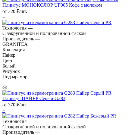
Плинтус МОНОКОЛОР UF005 Кофе с молоком
от
320
₽
/шт.
»
Технология —
С закруглённой и полированной фаской
Производитель —
GRANITEA
Коллекция —
Пайер
Цвет —
Белый
Рисунок —
Под мрамор
Плинтус ПАЙЕР Серый G283
от
370
₽
/шт.
»
Технология —
С закруглённой и полированной фаской
Производитель —