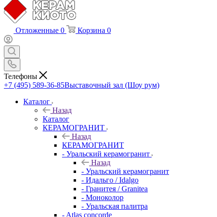
Отложенные
0
Корзина
0
Телефоны
+7 (495) 589-36-85
Выставочный зал (Шоу рум)
Каталог
Назад
Каталог
КЕРАМОГРАНИТ
Назад
КЕРАМОГРАНИТ
- Уральский керамогранит
Назад
- Уральский керамогранит
- Идальго / Idalgo
- Гранитея / Granitea
- Моноколор
- Уральская палитра
- Atlas concorde