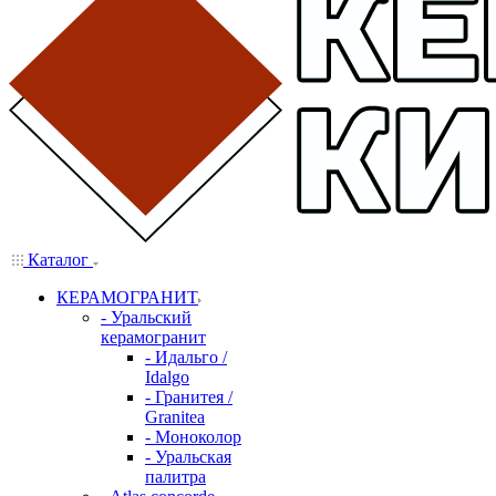
Каталог
КЕРАМОГРАНИТ
- Уральский
керамогранит
- Идальго /
Idalgo
- Гранитея /
Granitea
- Моноколор
- Уральская
палитра