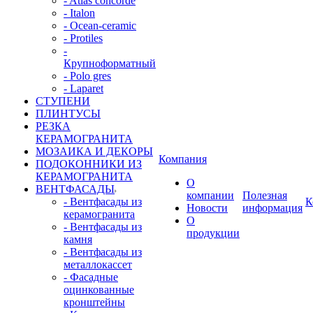
- Atlas concorde
- Italon
- Ocean-ceramic
- Protiles
-
Крупноформатный
- Polo gres
- Laparet
СТУПЕНИ
ПЛИНТУСЫ
РЕЗКА
КЕРАМОГРАНИТА
МОЗАИКА И ДЕКОРЫ
Компания
ПОДОКОННИКИ ИЗ
КЕРАМОГРАНИТА
О
ВЕНТФАСАДЫ
компании
Полезная
- Вентфасады из
К
Новости
информация
керамогранита
О
- Вентфасады из
продукции
камня
- Вентфасады из
металлокассет
- Фасадные
оцинкованные
кронштейны