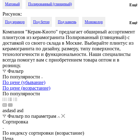
Матовый
Полированный (глянцевый)
Ещё
Разноцветный
Розовый
Светло-бежевый
Светло-коричневый
Рисунок:
Структурированный (рельефный)
Лаппатированный
Под мрамор
Под бетон
Под камень
Моноколор
Ещё
Светло-серый
Серо-голубой
Серый
Синий
Сиреневый
Лёгкое лаппатирование
Мягкое лаппатирование
Патинированная
Компания "Керам-Киото" предлагает обширный ассортимент
Под травертин
В полоску
Под гранит
Под песок
Тёмно-бежевый
Тёмно-коричневый
Тёмно-серый
плинтусов из керамогранита Полированный (глянцевый) с
доставкой со своего склада в Москве. Выбирайте плинтус из
Под цемент
Тёмно-голубой
Чёрный
Шампань
керамогранита по дизайну, размеру, типу поверхности,
технологичности и функциональности. Наши специалисты
всегда помогут вам с приобретением товара оптом и в
розницу.
Фильтр
По популярности
По цене (убывание)
По цене (возрастание)
По популярности
asdasd asd
Фильтр по параметрам
Сортировка
По индексу сортировки (возрастание)
Цена