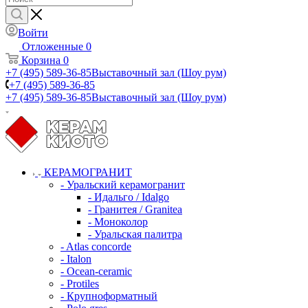
Войти
Отложенные
0
Корзина
0
+7 (495) 589-36-85
Выставочный зал (Шоу рум)
+7 (495) 589-36-85
+7 (495) 589-36-85
Выставочный зал (Шоу рум)
КЕРАМОГРАНИТ
- Уральский керамогранит
- Идальго / Idalgo
- Гранитея / Granitea
- Моноколор
- Уральская палитра
- Atlas concorde
- Italon
- Ocean-ceramic
- Protiles
- Крупноформатный