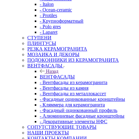
- Italon
- Ocean-ceramic
- Protiles
- Крупноформатный
- Polo gres
- Laparet
СТУПЕНИ
ПЛИНТУСЫ
РЕЗКА КЕРАМОГРАНИТА
МОЗАИКА И ДЕКОРЫ
ПОДОКОННИКИ ИЗ КЕРАМОГРАНИТА
ВЕНТФАСАДЫ
Назад
ВЕНТФАСАДЫ
- Вентфасады из керамогранита
- Вентфасады из камня
- Вентфасады из металлокассет
- Фасадные оцинкованные кронштейны
- Кляммера для керамогранита
- Фасадный оцинкованный профиль
- Алюминиевые фасадные кронштейны
- Декоративные элементы НФС
СОПУТСТВУЮЩИЕ ТОВАРЫ
НАШИ ПРОЕКТЫ
КОНТАКТЫ КОМПАНИИ