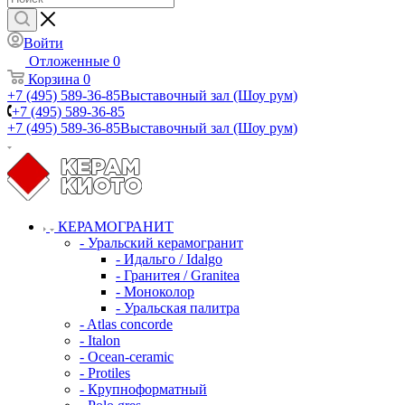
Войти
Отложенные
0
Корзина
0
+7 (495) 589-36-85
Выставочный зал (Шоу рум)
+7 (495) 589-36-85
+7 (495) 589-36-85
Выставочный зал (Шоу рум)
КЕРАМОГРАНИТ
- Уральский керамогранит
- Идальго / Idalgo
- Гранитея / Granitea
- Моноколор
- Уральская палитра
- Atlas concorde
- Italon
- Ocean-ceramic
- Protiles
- Крупноформатный