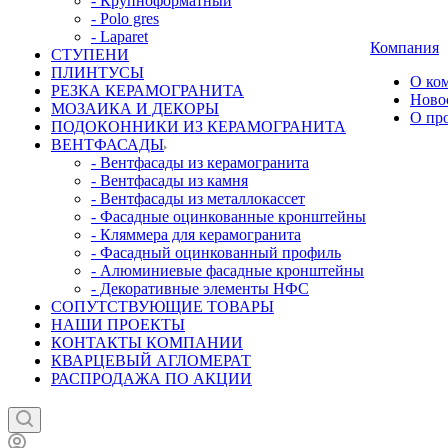
- Крупноформатный
- Polo gres
- Laparet
Компания
СТУПЕНИ
ПЛИНТУСЫ
О ко
РЕЗКА КЕРАМОГРАНИТА
Ново
МОЗАИКА И ДЕКОРЫ
О пр
ПОДОКОННИКИ ИЗ КЕРАМОГРАНИТА
ВЕНТФАСАДЫ
- Вентфасады из керамогранита
- Вентфасады из камня
- Вентфасады из металлокассет
- Фасадные оцинкованные кронштейны
- Кляммера для керамогранита
- Фасадный оцинкованный профиль
- Алюминиевые фасадные кронштейны
- Декоративные элементы НФС
СОПУТСТВУЮЩИЕ ТОВАРЫ
НАШИ ПРОЕКТЫ
КОНТАКТЫ КОМПАНИИ
КВАРЦЕВЫЙ АГЛОМЕРАТ
РАСПРОДАЖА ПО АКЦИИ