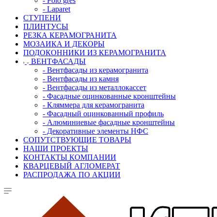
- Polo gres
- Laparet
СТУПЕНИ
ПЛИНТУСЫ
РЕЗКА КЕРАМОГРАНИТА
МОЗАИКА И ДЕКОРЫ
ПОДОКОННИКИ ИЗ КЕРАМОГРАНИТА
ВЕНТФАСАДЫ
- Вентфасады из керамогранита
- Вентфасады из камня
- Вентфасады из металлокассет
- Фасадные оцинкованные кронштейны
- Кляммера для керамогранита
- Фасадный оцинкованный профиль
- Алюминиевые фасадные кронштейны
- Декоративные элементы НФС
СОПУТСТВУЮЩИЕ ТОВАРЫ
НАШИ ПРОЕКТЫ
КОНТАКТЫ КОМПАНИИ
КВАРЦЕВЫЙ АГЛОМЕРАТ
РАСПРОДАЖА ПО АКЦИИ