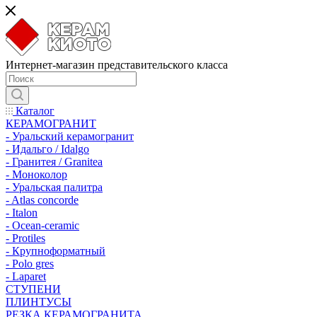
Интернет-магазин представительского класса
Каталог
КЕРАМОГРАНИТ
- Уральский керамогранит
- Идальго / Idalgo
- Гранитея / Granitea
- Моноколор
- Уральская палитра
- Atlas concorde
- Italon
- Ocean-ceramic
- Protiles
- Крупноформатный
- Polo gres
- Laparet
СТУПЕНИ
ПЛИНТУСЫ
РЕЗКА КЕРАМОГРАНИТА