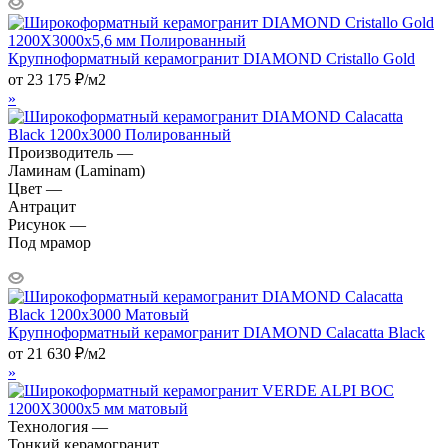
Крупноформатный керамогранит DIAMOND Cristallo Gold
от
23 175
₽
/м2
»
Производитель —
Ламинам (Laminam)
Цвет —
Антрацит
Рисунок —
Под мрамор
Крупноформатный керамогранит DIAMOND Calacatta Black
от
21 630
₽
/м2
»
Технология —
Тонкий керамогранит