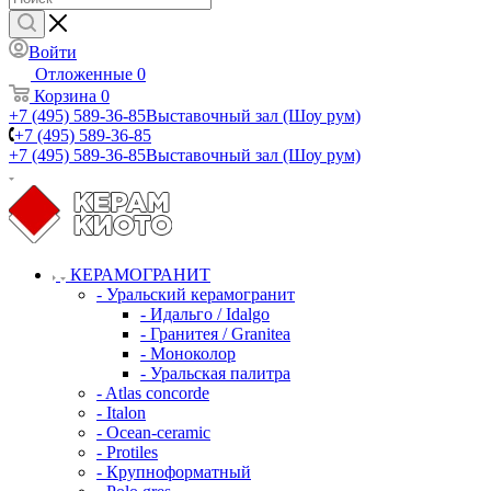
Войти
Отложенные
0
Корзина
0
+7 (495) 589-36-85
Выставочный зал (Шоу рум)
+7 (495) 589-36-85
+7 (495) 589-36-85
Выставочный зал (Шоу рум)
КЕРАМОГРАНИТ
- Уральский керамогранит
- Идальго / Idalgo
- Гранитея / Granitea
- Моноколор
- Уральская палитра
- Atlas concorde
- Italon
- Ocean-ceramic
- Protiles
- Крупноформатный