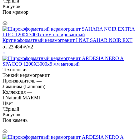
Чёрный
Рисунок —
Под мрамор
Крупноформатный керамогранит I NAT SAHAR NOIR EXT
от
23 484
₽
/м2
»
Технология —
Тонкий керамогранит
Производитель —
Ламинам (Laminam)
Коллекция —
I Naturali MARMI
Цвет —
Чёрный
Рисунок —
Под камень