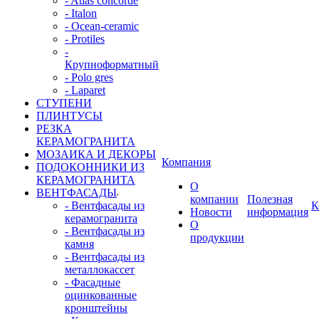
- Atlas concorde
- Italon
- Ocean-ceramic
- Protiles
-
Крупноформатный
- Polo gres
- Laparet
СТУПЕНИ
ПЛИНТУСЫ
РЕЗКА
КЕРАМОГРАНИТА
МОЗАИКА И ДЕКОРЫ
Компания
ПОДОКОННИКИ ИЗ
КЕРАМОГРАНИТА
О
ВЕНТФАСАДЫ
компании
Полезная
- Вентфасады из
К
Новости
информация
керамогранита
О
- Вентфасады из
продукции
камня
- Вентфасады из
металлокассет
- Фасадные
оцинкованные
кронштейны