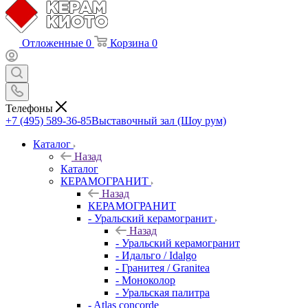
Отложенные
0
Корзина
0
Телефоны
+7 (495) 589-36-85
Выставочный зал (Шоу рум)
Каталог
Назад
Каталог
КЕРАМОГРАНИТ
Назад
КЕРАМОГРАНИТ
- Уральский керамогранит
Назад
- Уральский керамогранит
- Идальго / Idalgo
- Гранитея / Granitea
- Моноколор
- Уральская палитра
- Atlas concorde