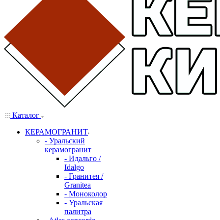
Каталог
КЕРАМОГРАНИТ
- Уральский
керамогранит
- Идальго /
Idalgo
- Гранитея /
Granitea
- Моноколор
- Уральская
палитра