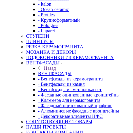
- Italon
- Ocean-ceramic
- Protiles
- Крупноформатный
- Polo gres
- Laparet
СТУПЕНИ
ПЛИНТУСЫ
РЕЗКА КЕРАМОГРАНИТА
МОЗАИКА И ДЕКОРЫ
ПОДОКОННИКИ ИЗ КЕРАМОГРАНИТА
ВЕНТФАСАДЫ
Назад
ВЕНТФАСАДЫ
- Вентфасады из керамогранита
- Вентфасады из камня
- Вентфасады из металлокассет
- Фасадные оцинкованные кронштейны
- Кляммера для керамогранита
- Фасадный оцинкованный профиль
- Алюминиевые фасадные кронштейны
- Декоративные элементы НФС
СОПУТСТВУЮЩИЕ ТОВАРЫ
НАШИ ПРОЕКТЫ
КОНТАКТЫ КОМПАНИИ