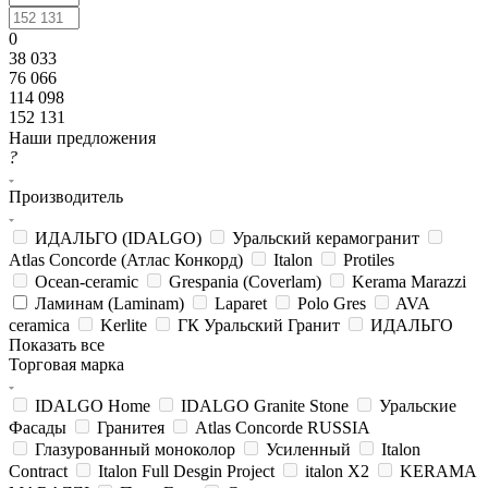
0
38 033
76 066
114 098
152 131
Наши предложения
?
Производитель
ИДАЛЬГО (IDALGO)
Уральский керамогранит
Atlas Concorde (Атлас Конкорд)
Italon
Protiles
Ocean-ceramic
Grespania (Coverlam)
Kerama Marazzi
Ламинам (Laminam)
Laparet
Polo Gres
AVA
ceramica
Kerlite
ГК Уральский Гранит
ИДАЛЬГО
Показать все
Торговая марка
IDALGO Home
IDALGO Granite Stone
Уральские
Фасады
Гранитея
Atlas Concorde RUSSIA
Глазурованный моноколор
Усиленный
Italon
Contract
Italon Full Desgin Project
italon X2
KERAMA