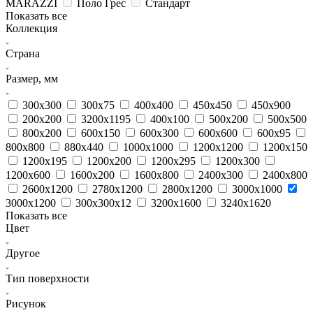
MARAZZI
Поло Грес
Стандарт
Показать все
Коллекция
Страна
Размер, мм
300x300
300x75
400x400
450x450
450x900
200х200
3200x1195
400x100
500x200
500x500
800x200
600x150
600x300
600x600
600x95
800x800
880x440
1000x1000
1200x1200
1200x150
1200x195
1200x200
1200x295
1200x300
1200x600
1600x200
1600x800
2400x300
2400x800
2600x1200
2780x1200
2800x1200
3000x1000
3000x1200
300x300x12
3200x1600
3240x1620
Показать все
Цвет
Другое
Тип поверхности
Рисунок