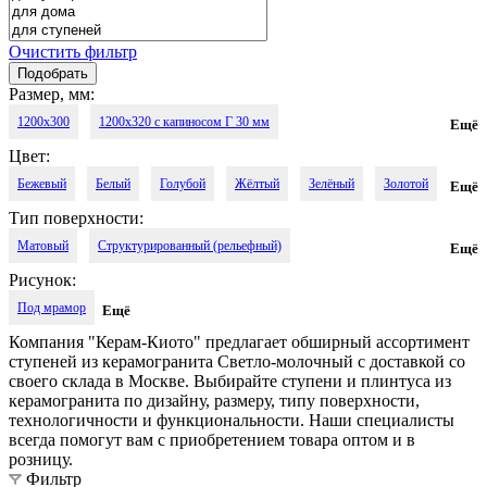
Очистить фильтр
Размер, мм:
1200x300
1200x320 с капиносом Г 30 мм
Ещё
Цвет:
1200x330 с капиносом П 30 мм
Бежевый
Белый
Голубой
Жёлтый
Зелёный
Золотой
Ещё
Тип поверхности:
Коричневый
Кофейный
Медовый
Молочный
Песочный
Матовый
Структурированный (рельефный)
Ещё
Розовый
Светло-бежевый
Светло-коричневый
Рисунок:
Лёгкое лаппатирование
Под мрамор
Ещё
Светло-молочный
Светло-серый
Серый
Синий
Компания "Керам-Киото" предлагает обширный ассортимент
Слоновая кость
Тёмно-бежевый
Тёмно-коричневый
ступеней из керамогранита Светло-молочный с доставкой со
своего склада в Москве. Выбирайте ступени и плинтуса из
Тёмно-серый
Тёмный
Чёрный
Шампань
Дуб
керамогранита по дизайну, размеру, типу поверхности,
технологичности и функциональности. Наши специалисты
всегда помогут вам с приобретением товара оптом и в
розницу.
Фильтр