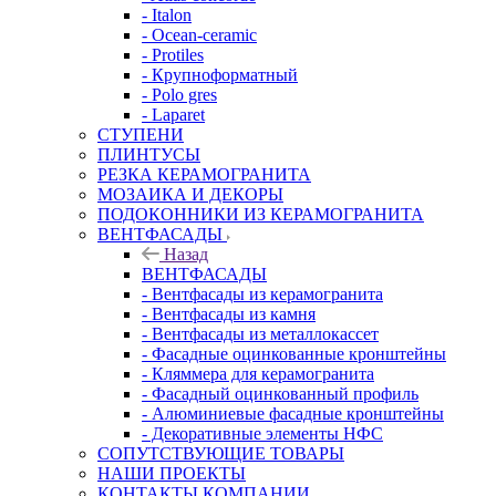
- Italon
- Ocean-ceramic
- Protiles
- Крупноформатный
- Polo gres
- Laparet
СТУПЕНИ
ПЛИНТУСЫ
РЕЗКА КЕРАМОГРАНИТА
МОЗАИКА И ДЕКОРЫ
ПОДОКОННИКИ ИЗ КЕРАМОГРАНИТА
ВЕНТФАСАДЫ
Назад
ВЕНТФАСАДЫ
- Вентфасады из керамогранита
- Вентфасады из камня
- Вентфасады из металлокассет
- Фасадные оцинкованные кронштейны
- Кляммера для керамогранита
- Фасадный оцинкованный профиль
- Алюминиевые фасадные кронштейны
- Декоративные элементы НФС
СОПУТСТВУЮЩИЕ ТОВАРЫ
НАШИ ПРОЕКТЫ
КОНТАКТЫ КОМПАНИИ