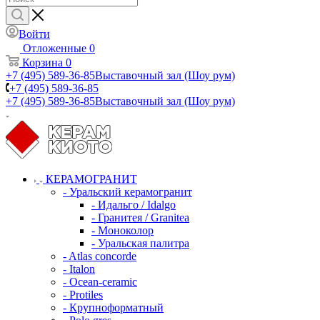
Войти
Отложенные
0
Корзина
0
+7 (495) 589-36-85
Выставочный зал (Шоу рум)
+7 (495) 589-36-85
+7 (495) 589-36-85
Выставочный зал (Шоу рум)
КЕРАМОГРАНИТ
- Уральский керамогранит
- Идальго / Idalgo
- Гранитея / Granitea
- Моноколор
- Уральская палитра
- Atlas concorde
- Italon
- Ocean-ceramic
- Protiles
- Крупноформатный