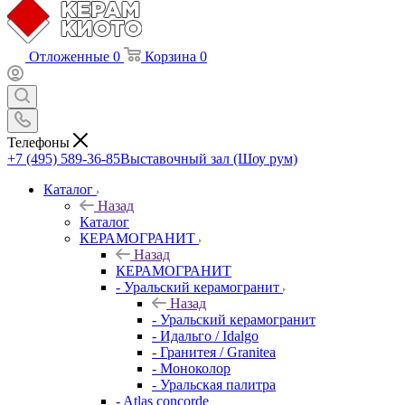
Отложенные
0
Корзина
0
Телефоны
+7 (495) 589-36-85
Выставочный зал (Шоу рум)
Каталог
Назад
Каталог
КЕРАМОГРАНИТ
Назад
КЕРАМОГРАНИТ
- Уральский керамогранит
Назад
- Уральский керамогранит
- Идальго / Idalgo
- Гранитея / Granitea
- Моноколор
- Уральская палитра
- Atlas concorde