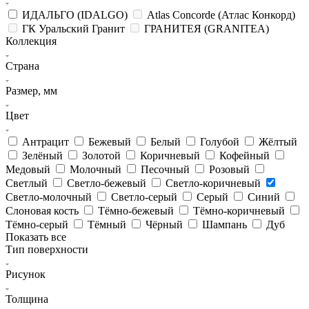
ИДАЛЬГО (IDALGO)
Atlas Concorde (Атлас Конкорд)
ГК Уральский Гранит
ГРАНИТЕЯ (GRANITEA)
Коллекция
Страна
Размер, мм
Цвет
Антрацит
Бежевый
Белый
Голубой
Жёлтый
Зелёный
Золотой
Коричневый
Кофейный
Медовый
Молочный
Песочный
Розовый
Светлый
Светло-бежевый
Светло-коричневый
Светло-молочный
Светло-серый
Серый
Синий
Слоновая кость
Тёмно-бежевый
Тёмно-коричневый
Тёмно-серый
Тёмный
Чёрный
Шампань
Дуб
Показать все
Тип поверхности
Рисунок
Толщина