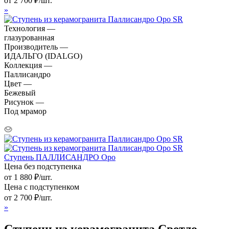
от
2 700
₽
/шт.
»
Технология —
глазурованная
Производитель —
ИДАЛЬГО (IDALGO)
Коллекция —
Паллисандро
Цвет —
Бежевый
Рисунок —
Под мрамор
Ступень ПАЛЛИСАНДРО Оро
Цена без подступенка
от
1 880
₽
/шт.
Цена с подступенком
от
2 700
₽
/шт.
»
Ступени из керамогранита Светло-