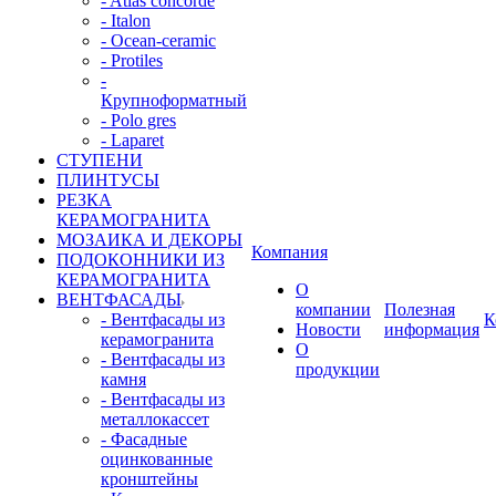
- Atlas concorde
- Italon
- Ocean-ceramic
- Protiles
-
Крупноформатный
- Polo gres
- Laparet
СТУПЕНИ
ПЛИНТУСЫ
РЕЗКА
КЕРАМОГРАНИТА
МОЗАИКА И ДЕКОРЫ
Компания
ПОДОКОННИКИ ИЗ
КЕРАМОГРАНИТА
О
ВЕНТФАСАДЫ
компании
Полезная
- Вентфасады из
К
Новости
информация
керамогранита
О
- Вентфасады из
продукции
камня
- Вентфасады из
металлокассет
- Фасадные
оцинкованные
кронштейны