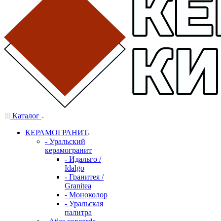
Каталог
КЕРАМОГРАНИТ
- Уральский
керамогранит
- Идальго /
Idalgo
- Гранитея /
Granitea
- Моноколор
- Уральская
палитра