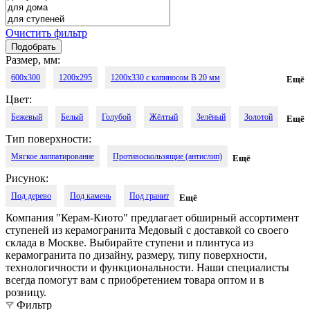
Очистить фильтр
Размер, мм:
600x300
1200x295
1200x330 с капиносом В 20 мм
Ещё
Цвет:
1200x330 с капиносом П 30 мм
Бежевый
Белый
Голубой
Жёлтый
Зелёный
Золотой
Ещё
Тип поверхности:
Коричневый
Кофейный
Медовый
Молочный
Песочный
Мягкое лаппатирование
Противоскользящие (антислип)
Ещё
Розовый
Светло-бежевый
Светло-коричневый
Рисунок:
Под дерево
Под камень
Под гранит
Ещё
Светло-молочный
Светло-серый
Серый
Синий
Компания "Керам-Киото" предлагает обширный ассортимент
Слоновая кость
Тёмно-бежевый
Тёмно-коричневый
ступеней из керамогранита Медовый с доставкой со своего
склада в Москве. Выбирайте ступени и плинтуса из
Тёмно-серый
Тёмный
Чёрный
Шампань
Дуб
керамогранита по дизайну, размеру, типу поверхности,
технологичности и функциональности. Наши специалисты
всегда помогут вам с приобретением товара оптом и в
розницу.
Фильтр