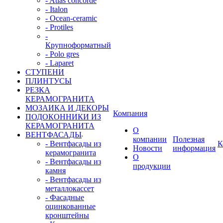
- Atlas concorde
- Italon
- Ocean-ceramic
- Protiles
-
Крупноформатный
- Polo gres
- Laparet
СТУПЕНИ
ПЛИНТУСЫ
РЕЗКА
КЕРАМОГРАНИТА
МОЗАИКА И ДЕКОРЫ
Компания
ПОДОКОННИКИ ИЗ
КЕРАМОГРАНИТА
О
ВЕНТФАСАДЫ
компании
Полезная
- Вентфасады из
К
Новости
информация
керамогранита
О
- Вентфасады из
продукции
камня
- Вентфасады из
металлокассет
- Фасадные
оцинкованные
кронштейны