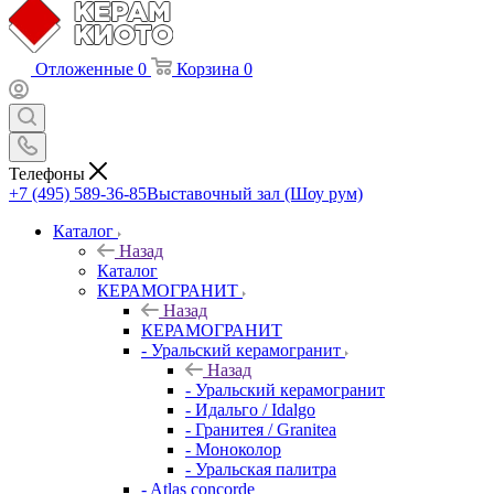
Отложенные
0
Корзина
0
Телефоны
+7 (495) 589-36-85
Выставочный зал (Шоу рум)
Каталог
Назад
Каталог
КЕРАМОГРАНИТ
Назад
КЕРАМОГРАНИТ
- Уральский керамогранит
Назад
- Уральский керамогранит
- Идальго / Idalgo
- Гранитея / Granitea
- Моноколор
- Уральская палитра
- Atlas concorde