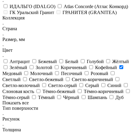
ИДАЛЬГО (IDALGO)
Atlas Concorde (Атлас Конкорд)
ГК Уральский Гранит
ГРАНИТЕЯ (GRANITEA)
Коллекция
Страна
Размер, мм
Цвет
Антрацит
Бежевый
Белый
Голубой
Жёлтый
Зелёный
Золотой
Коричневый
Кофейный
Медовый
Молочный
Песочный
Розовый
Светлый
Светло-бежевый
Светло-коричневый
Светло-молочный
Светло-серый
Серый
Синий
Слоновая кость
Тёмно-бежевый
Тёмно-коричневый
Тёмно-серый
Тёмный
Чёрный
Шампань
Дуб
Показать все
Тип поверхности
Рисунок
Толщина