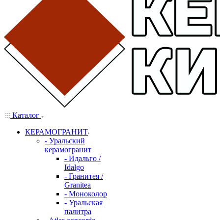
Каталог
КЕРАМОГРАНИТ
- Уральский
керамогранит
- Идальго /
Idalgo
- Гранитея /
Granitea
- Моноколор
- Уральская
палитра