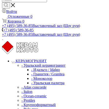
Войти
Отложенные
0
Корзина
0
+7 (495) 589-36-85
Выставочный зал (Шоу рум)
+7 (495) 589-36-85
+7 (495) 589-36-85
Выставочный зал (Шоу рум)
КЕРАМОГРАНИТ
- Уральский керамогранит
- Идальго / Idalgo
- Гранитея / Granitea
- Моноколор
- Уральская палитра
- Atlas concorde
- Italon
- Ocean-ceramic
- Protiles
- Крупноформатный