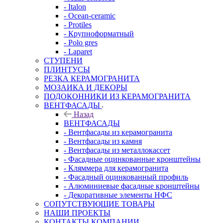
- Italon
- Ocean-ceramic
- Protiles
- Крупноформатный
- Polo gres
- Laparet
СТУПЕНИ
ПЛИНТУСЫ
РЕЗКА КЕРАМОГРАНИТА
МОЗАИКА И ДЕКОРЫ
ПОДОКОННИКИ ИЗ КЕРАМОГРАНИТА
ВЕНТФАСАДЫ
Назад
ВЕНТФАСАДЫ
- Вентфасады из керамогранита
- Вентфасады из камня
- Вентфасады из металлокассет
- Фасадные оцинкованные кронштейны
- Кляммера для керамогранита
- Фасадный оцинкованный профиль
- Алюминиевые фасадные кронштейны
- Декоративные элементы НФС
СОПУТСТВУЮЩИЕ ТОВАРЫ
НАШИ ПРОЕКТЫ
КОНТАКТЫ КОМПАНИИ