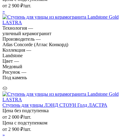
от
2 900
₽
/шт.
»
Технология —
уличный керамогранит
Производитель —
Atlas Concorde (Атлас Конкорд)
Коллекция —
Landstone
Цвет —
Медовый
Рисунок —
Под камень
Ступень для улицы ЛЭНД СТОУН Голд ЛАСТРА
Цена без подступенка
от
2 000
₽
/шт.
Цена с подступенком
от
2 900
₽
/шт.
»