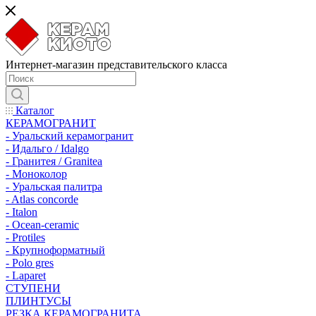
Интернет-магазин представительского класса
Каталог
КЕРАМОГРАНИТ
- Уральский керамогранит
- Идальго / Idalgo
- Гранитея / Granitea
- Моноколор
- Уральская палитра
- Atlas concorde
- Italon
- Ocean-ceramic
- Protiles
- Крупноформатный
- Polo gres
- Laparet
СТУПЕНИ
ПЛИНТУСЫ
РЕЗКА КЕРАМОГРАНИТА