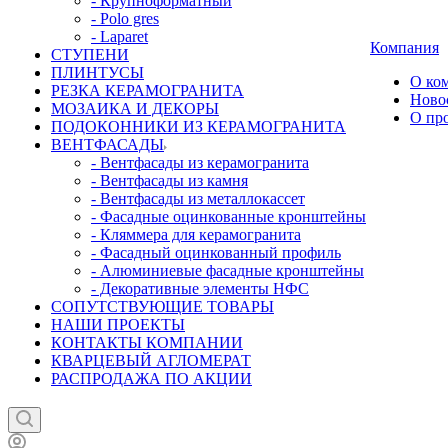
- Крупноформатный
- Polo gres
- Laparet
Компания
СТУПЕНИ
ПЛИНТУСЫ
О ко
РЕЗКА КЕРАМОГРАНИТА
Ново
МОЗАИКА И ДЕКОРЫ
О пр
ПОДОКОННИКИ ИЗ КЕРАМОГРАНИТА
ВЕНТФАСАДЫ
- Вентфасады из керамогранита
- Вентфасады из камня
- Вентфасады из металлокассет
- Фасадные оцинкованные кронштейны
- Кляммера для керамогранита
- Фасадный оцинкованный профиль
- Алюминиевые фасадные кронштейны
- Декоративные элементы НФС
СОПУТСТВУЮЩИЕ ТОВАРЫ
НАШИ ПРОЕКТЫ
КОНТАКТЫ КОМПАНИИ
КВАРЦЕВЫЙ АГЛОМЕРАТ
РАСПРОДАЖА ПО АКЦИИ