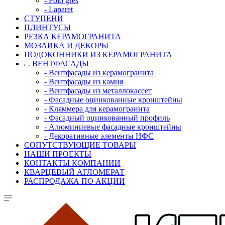
- Polo gres
- Laparet
СТУПЕНИ
ПЛИНТУСЫ
РЕЗКА КЕРАМОГРАНИТА
МОЗАИКА И ДЕКОРЫ
ПОДОКОННИКИ ИЗ КЕРАМОГРАНИТА
ВЕНТФАСАДЫ
- Вентфасады из керамогранита
- Вентфасады из камня
- Вентфасады из металлокассет
- Фасадные оцинкованные кронштейны
- Кляммера для керамогранита
- Фасадный оцинкованный профиль
- Алюминиевые фасадные кронштейны
- Декоративные элементы НФС
СОПУТСТВУЮЩИЕ ТОВАРЫ
НАШИ ПРОЕКТЫ
КОНТАКТЫ КОМПАНИИ
КВАРЦЕВЫЙ АГЛОМЕРАТ
РАСПРОДАЖА ПО АКЦИИ