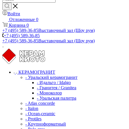
Войти
Отложенные
0
Корзина
0
+7 (495) 589-36-85
Выставочный зал (Шоу рум)
+7 (495) 589-36-85
+7 (495) 589-36-85
Выставочный зал (Шоу рум)
КЕРАМОГРАНИТ
- Уральский керамогранит
- Идальго / Idalgo
- Гранитея / Granitea
- Моноколор
- Уральская палитра
- Atlas concorde
- Italon
- Ocean-ceramic
- Protiles
- Крупноформатный