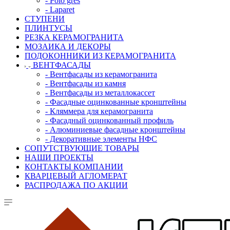
- Polo gres
- Laparet
СТУПЕНИ
ПЛИНТУСЫ
РЕЗКА КЕРАМОГРАНИТА
МОЗАИКА И ДЕКОРЫ
ПОДОКОННИКИ ИЗ КЕРАМОГРАНИТА
ВЕНТФАСАДЫ
- Вентфасады из керамогранита
- Вентфасады из камня
- Вентфасады из металлокассет
- Фасадные оцинкованные кронштейны
- Кляммера для керамогранита
- Фасадный оцинкованный профиль
- Алюминиевые фасадные кронштейны
- Декоративные элементы НФС
СОПУТСТВУЮЩИЕ ТОВАРЫ
НАШИ ПРОЕКТЫ
КОНТАКТЫ КОМПАНИИ
КВАРЦЕВЫЙ АГЛОМЕРАТ
РАСПРОДАЖА ПО АКЦИИ