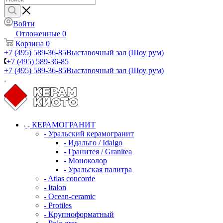
Войти
Отложенные
0
Корзина
0
+7 (495) 589-36-85
Выставочный зал (Шоу рум)
+7 (495) 589-36-85
+7 (495) 589-36-85
Выставочный зал (Шоу рум)
КЕРАМОГРАНИТ
- Уральский керамогранит
- Идальго / Idalgo
- Гранитея / Granitea
- Моноколор
- Уральская палитра
- Atlas concorde
- Italon
- Ocean-ceramic
- Protiles
- Крупноформатный