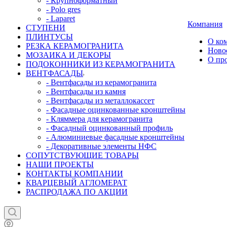
- Крупноформатный
- Polo gres
- Laparet
Компания
СТУПЕНИ
ПЛИНТУСЫ
О ко
РЕЗКА КЕРАМОГРАНИТА
Ново
МОЗАИКА И ДЕКОРЫ
О пр
ПОДОКОННИКИ ИЗ КЕРАМОГРАНИТА
ВЕНТФАСАДЫ
- Вентфасады из керамогранита
- Вентфасады из камня
- Вентфасады из металлокассет
- Фасадные оцинкованные кронштейны
- Кляммера для керамогранита
- Фасадный оцинкованный профиль
- Алюминиевые фасадные кронштейны
- Декоративные элементы НФС
СОПУТСТВУЮЩИЕ ТОВАРЫ
НАШИ ПРОЕКТЫ
КОНТАКТЫ КОМПАНИИ
КВАРЦЕВЫЙ АГЛОМЕРАТ
РАСПРОДАЖА ПО АКЦИИ