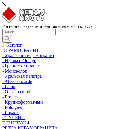
Интернет-магазин представительского класса
Каталог
КЕРАМОГРАНИТ
- Уральский керамогранит
- Идальго / Idalgo
- Гранитея / Granitea
- Моноколор
- Уральская палитра
- Atlas concorde
- Italon
- Ocean-ceramic
- Protiles
- Крупноформатный
- Polo gres
- Laparet
СТУПЕНИ
ПЛИНТУСЫ
РЕЗКА КЕРАМОГРАНИТА