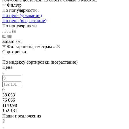
Фильтр
Светло-коричневый
Светло-молочный
Светло-серый
По популярности
По цене (убывание)
По цене (возрастание)
Серо-голубой
Серо-белый
Серый
Синий
Сиреневый
По популярности
Слоновая кость
Тёмно-бежевый
Тёмно-коричневый
asdasd asd
Тёмно-серый
Тёмно-голубой
Тёмно-синий
Тёмный
Фильтр по параметрам
Сортировка
Фисташковый
Чёрный
Венге
Дуб
Изумрудный
По индексу сортировки (возрастание)
Малахитовый
Морская волна
Мята
Орех
Ультрамарин
Цена
0
38 033
76 066
114 098
152 131
Наши предложения
?