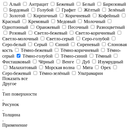
Алый
Антрацит
Бежевый
Белый
Бирюзовый
Бордовый
Голубой
Графит
Жёлтый
Зелёный
Золотой
Кирпичный
Коричневый
Кофейный
Красный
Кремовый
Медовый
Молочный
Однотонный
Оранжевый
Песочный
Разноцветный
Розовый
Светло-бежевый
Светло-коричневый
Светло-молочный
Светло-серый
Серо-голубой
Серо-белый
Серый
Синий
Сиреневый
Слоновая
кость
Тёмно-бежевый
Тёмно-коричневый
Тёмно-
серый
Тёмно-голубой
Тёмно-синий
Тёмный
Фисташковый
Чёрный
Венге
Дуб
Изумрудный
Малахитовый
Морская волна
Мята
Орех
Серо-бежевый
Тёмно-зелёный
Ультрамарин
Показать все
Другое
Тип поверхности
Рисунок
Толщина
Применение