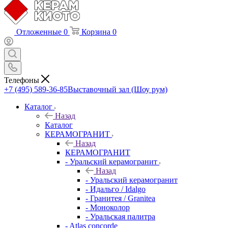
Отложенные
0
Корзина
0
Телефоны
+7 (495) 589-36-85
Выставочный зал (Шоу рум)
Каталог
Назад
Каталог
КЕРАМОГРАНИТ
Назад
КЕРАМОГРАНИТ
- Уральский керамогранит
Назад
- Уральский керамогранит
- Идальго / Idalgo
- Гранитея / Granitea
- Моноколор
- Уральская палитра
- Atlas concorde