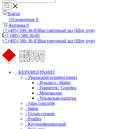
Войти
Отложенные
0
Корзина
0
+7 (495) 589-36-85
Выставочный зал (Шоу рум)
+7 (495) 589-36-85
+7 (495) 589-36-85
Выставочный зал (Шоу рум)
КЕРАМОГРАНИТ
- Уральский керамогранит
- Идальго / Idalgo
- Гранитея / Granitea
- Моноколор
- Уральская палитра
- Atlas concorde
- Italon
- Ocean-ceramic
- Protiles
- Крупноформатный