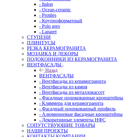
- Italon
- Ocean-ceramic
- Protiles
- Крупноформатный
- Polo gres
- Laparet
СТУПЕНИ
ПЛИНТУСЫ
РЕЗКА КЕРАМОГРАНИТА
МОЗАИКА И ДЕКОРЫ
ПОДОКОННИКИ ИЗ КЕРАМОГРАНИТА
ВЕНТФАСАДЫ
Назад
ВЕНТФАСАДЫ
- Вентфасады из керамогранита
- Вентфасады из камня
- Вентфасады из металлокассет
- Фасадные оцинкованные кронштейны
- Кляммера для керамогранита
- Фасадный оцинкованный профиль
- Алюминиевые фасадные кронштейны
- Декоративные элементы НФС
СОПУТСТВУЮЩИЕ ТОВАРЫ
НАШИ ПРОЕКТЫ
КОНТАКТЫ КОМПАНИИ