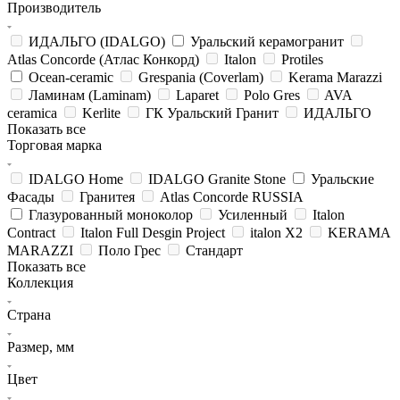
Производитель
ИДАЛЬГО (IDALGO)
Уральский керамогранит
Atlas Concorde (Атлас Конкорд)
Italon
Protiles
Ocean-ceramic
Grespania (Coverlam)
Kerama Marazzi
Ламинам (Laminam)
Laparet
Polo Gres
AVA
ceramica
Kerlite
ГК Уральский Гранит
ИДАЛЬГО
Показать все
Торговая марка
IDALGO Home
IDALGO Granite Stone
Уральские
Фасады
Гранитея
Atlas Concorde RUSSIA
Глазурованный моноколор
Усиленный
Italon
Contract
Italon Full Desgin Project
italon X2
KERAMA
MARAZZI
Поло Грес
Стандарт
Показать все
Коллекция
Страна
Размер, мм
Цвет