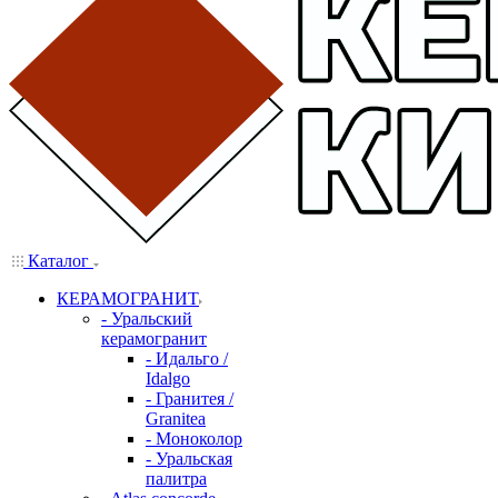
Каталог
КЕРАМОГРАНИТ
- Уральский
керамогранит
- Идальго /
Idalgo
- Гранитея /
Granitea
- Моноколор
- Уральская
палитра