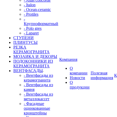
- Atlas concorde
- Italon
- Ocean-ceramic
- Protiles
-
Крупноформатный
- Polo gres
- Laparet
СТУПЕНИ
ПЛИНТУСЫ
РЕЗКА
КЕРАМОГРАНИТА
МОЗАИКА И ДЕКОРЫ
Компания
ПОДОКОННИКИ ИЗ
КЕРАМОГРАНИТА
О
ВЕНТФАСАДЫ
компании
Полезная
- Вентфасады из
К
Новости
информация
керамогранита
О
- Вентфасады из
продукции
камня
- Вентфасады из
металлокассет
- Фасадные
оцинкованные
кронштейны