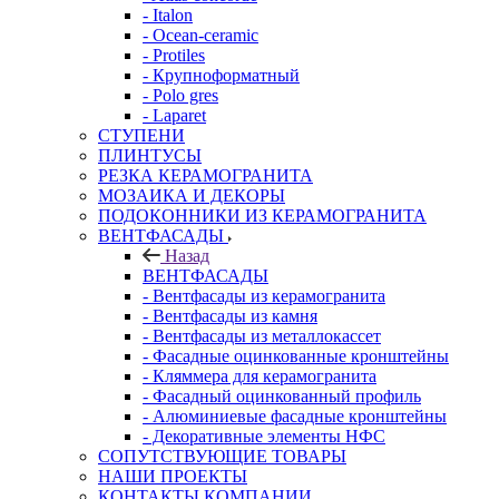
- Italon
- Ocean-ceramic
- Protiles
- Крупноформатный
- Polo gres
- Laparet
СТУПЕНИ
ПЛИНТУСЫ
РЕЗКА КЕРАМОГРАНИТА
МОЗАИКА И ДЕКОРЫ
ПОДОКОННИКИ ИЗ КЕРАМОГРАНИТА
ВЕНТФАСАДЫ
Назад
ВЕНТФАСАДЫ
- Вентфасады из керамогранита
- Вентфасады из камня
- Вентфасады из металлокассет
- Фасадные оцинкованные кронштейны
- Кляммера для керамогранита
- Фасадный оцинкованный профиль
- Алюминиевые фасадные кронштейны
- Декоративные элементы НФС
СОПУТСТВУЮЩИЕ ТОВАРЫ
НАШИ ПРОЕКТЫ
КОНТАКТЫ КОМПАНИИ