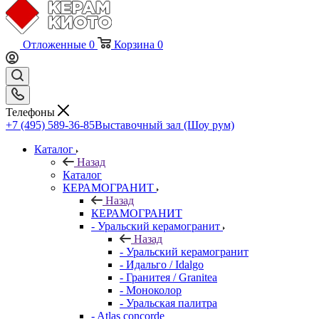
Отложенные
0
Корзина
0
Телефоны
+7 (495) 589-36-85
Выставочный зал (Шоу рум)
Каталог
Назад
Каталог
КЕРАМОГРАНИТ
Назад
КЕРАМОГРАНИТ
- Уральский керамогранит
Назад
- Уральский керамогранит
- Идальго / Idalgo
- Гранитея / Granitea
- Моноколор
- Уральская палитра
- Atlas concorde