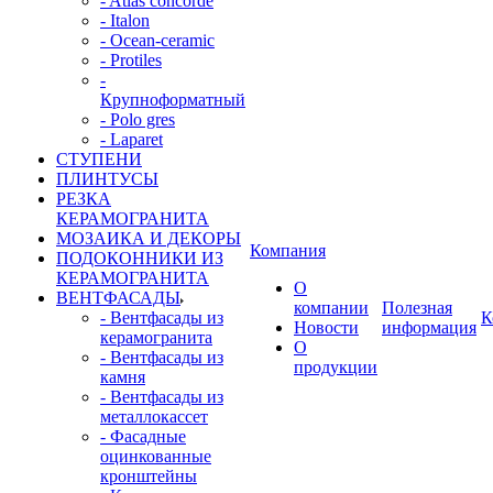
- Atlas concorde
- Italon
- Ocean-ceramic
- Protiles
-
Крупноформатный
- Polo gres
- Laparet
СТУПЕНИ
ПЛИНТУСЫ
РЕЗКА
КЕРАМОГРАНИТА
МОЗАИКА И ДЕКОРЫ
Компания
ПОДОКОННИКИ ИЗ
КЕРАМОГРАНИТА
О
ВЕНТФАСАДЫ
компании
Полезная
- Вентфасады из
К
Новости
информация
керамогранита
О
- Вентфасады из
продукции
камня
- Вентфасады из
металлокассет
- Фасадные
оцинкованные
кронштейны