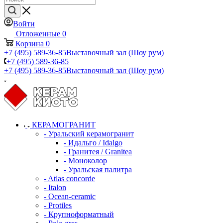
Войти
Отложенные
0
Корзина
0
+7 (495) 589-36-85
Выставочный зал (Шоу рум)
+7 (495) 589-36-85
+7 (495) 589-36-85
Выставочный зал (Шоу рум)
КЕРАМОГРАНИТ
- Уральский керамогранит
- Идальго / Idalgo
- Гранитея / Granitea
- Моноколор
- Уральская палитра
- Atlas concorde
- Italon
- Ocean-ceramic
- Protiles
- Крупноформатный