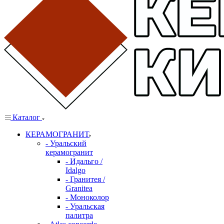
Каталог
КЕРАМОГРАНИТ
- Уральский
керамогранит
- Идальго /
Idalgo
- Гранитея /
Granitea
- Моноколор
- Уральская
палитра