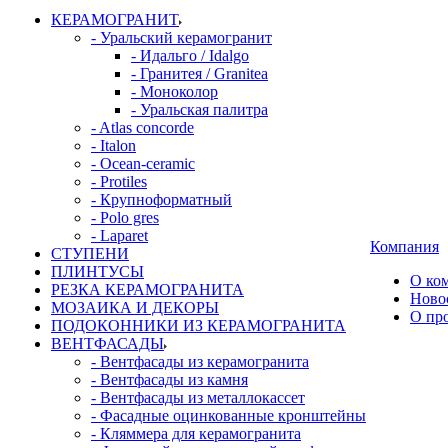
КЕРАМОГРАНИТ
- Уральский керамогранит
- Идальго / Idalgo
- Гранитея / Granitea
- Моноколор
- Уральская палитра
- Atlas concorde
- Italon
- Ocean-ceramic
- Protiles
- Крупноформатный
- Polo gres
- Laparet
Компания
СТУПЕНИ
ПЛИНТУСЫ
О ко
РЕЗКА КЕРАМОГРАНИТА
Ново
МОЗАИКА И ДЕКОРЫ
О пр
ПОДОКОННИКИ ИЗ КЕРАМОГРАНИТА
ВЕНТФАСАДЫ
- Вентфасады из керамогранита
- Вентфасады из камня
- Вентфасады из металлокассет
- Фасадные оцинкованные кронштейны
- Кляммера для керамогранита