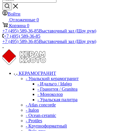
Войти
Отложенные
0
Корзина
0
+7 (495) 589-36-85
Выставочный зал (Шоу рум)
+7 (495) 589-36-85
+7 (495) 589-36-85
Выставочный зал (Шоу рум)
КЕРАМОГРАНИТ
- Уральский керамогранит
- Идальго / Idalgo
- Гранитея / Granitea
- Моноколор
- Уральская палитра
- Atlas concorde
- Italon
- Ocean-ceramic
- Protiles
- Крупноформатный