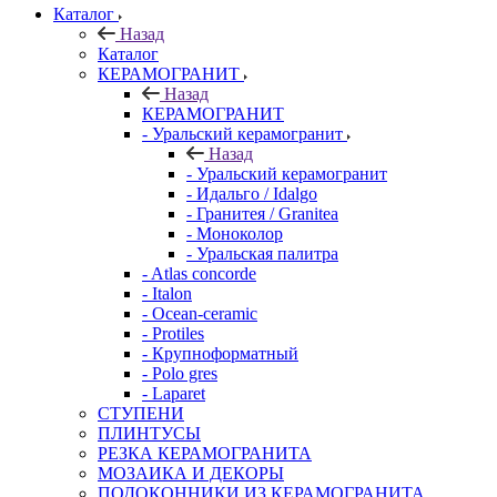
Каталог
Назад
Каталог
КЕРАМОГРАНИТ
Назад
КЕРАМОГРАНИТ
- Уральский керамогранит
Назад
- Уральский керамогранит
- Идальго / Idalgo
- Гранитея / Granitea
- Моноколор
- Уральская палитра
- Atlas concorde
- Italon
- Ocean-ceramic
- Protiles
- Крупноформатный
- Polo gres
- Laparet
СТУПЕНИ
ПЛИНТУСЫ
РЕЗКА КЕРАМОГРАНИТА
МОЗАИКА И ДЕКОРЫ
ПОДОКОННИКИ ИЗ КЕРАМОГРАНИТА