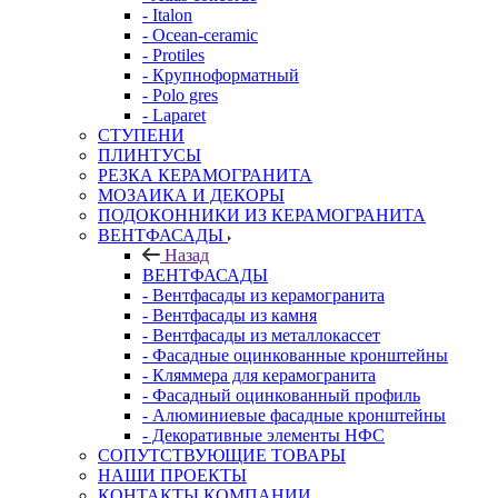
- Italon
- Ocean-ceramic
- Protiles
- Крупноформатный
- Polo gres
- Laparet
СТУПЕНИ
ПЛИНТУСЫ
РЕЗКА КЕРАМОГРАНИТА
МОЗАИКА И ДЕКОРЫ
ПОДОКОННИКИ ИЗ КЕРАМОГРАНИТА
ВЕНТФАСАДЫ
Назад
ВЕНТФАСАДЫ
- Вентфасады из керамогранита
- Вентфасады из камня
- Вентфасады из металлокассет
- Фасадные оцинкованные кронштейны
- Кляммера для керамогранита
- Фасадный оцинкованный профиль
- Алюминиевые фасадные кронштейны
- Декоративные элементы НФС
СОПУТСТВУЮЩИЕ ТОВАРЫ
НАШИ ПРОЕКТЫ
КОНТАКТЫ КОМПАНИИ