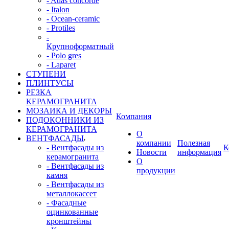
- Atlas concorde
- Italon
- Ocean-ceramic
- Protiles
-
Крупноформатный
- Polo gres
- Laparet
СТУПЕНИ
ПЛИНТУСЫ
РЕЗКА
КЕРАМОГРАНИТА
МОЗАИКА И ДЕКОРЫ
Компания
ПОДОКОННИКИ ИЗ
КЕРАМОГРАНИТА
О
ВЕНТФАСАДЫ
компании
Полезная
- Вентфасады из
К
Новости
информация
керамогранита
О
- Вентфасады из
продукции
камня
- Вентфасады из
металлокассет
- Фасадные
оцинкованные
кронштейны