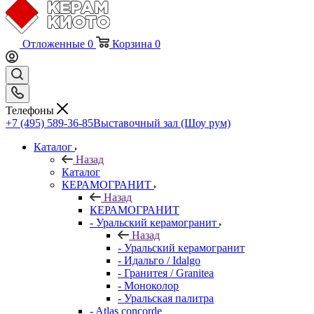
Отложенные
0
Корзина
0
Телефоны
+7 (495) 589-36-85
Выставочный зал (Шоу рум)
Каталог
Назад
Каталог
КЕРАМОГРАНИТ
Назад
КЕРАМОГРАНИТ
- Уральский керамогранит
Назад
- Уральский керамогранит
- Идальго / Idalgo
- Гранитея / Granitea
- Моноколор
- Уральская палитра
- Atlas concorde