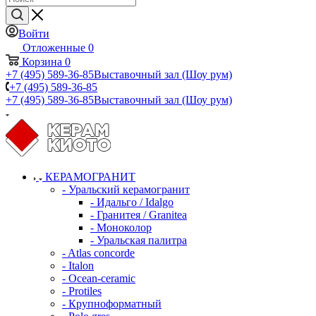
Войти
Отложенные
0
Корзина
0
+7 (495) 589-36-85
Выставочный зал (Шоу рум)
+7 (495) 589-36-85
+7 (495) 589-36-85
Выставочный зал (Шоу рум)
КЕРАМОГРАНИТ
- Уральский керамогранит
- Идальго / Idalgo
- Гранитея / Granitea
- Моноколор
- Уральская палитра
- Atlas concorde
- Italon
- Ocean-ceramic
- Protiles
- Крупноформатный