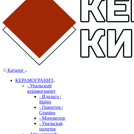
Каталог
КЕРАМОГРАНИТ
- Уральский
керамогранит
- Идальго /
Idalgo
- Гранитея /
Granitea
- Моноколор
- Уральская
палитра