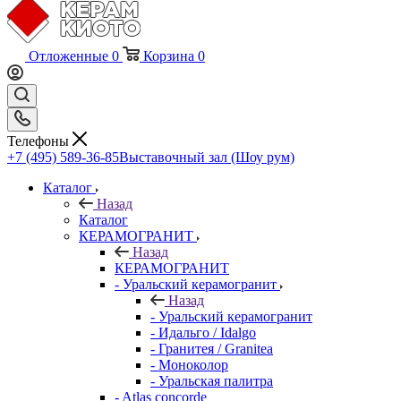
Отложенные
0
Корзина
0
Телефоны
+7 (495) 589-36-85
Выставочный зал (Шоу рум)
Каталог
Назад
Каталог
КЕРАМОГРАНИТ
Назад
КЕРАМОГРАНИТ
- Уральский керамогранит
Назад
- Уральский керамогранит
- Идальго / Idalgo
- Гранитея / Granitea
- Моноколор
- Уральская палитра
- Atlas concorde