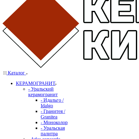
Каталог
КЕРАМОГРАНИТ
- Уральский
керамогранит
- Идальго /
Idalgo
- Гранитея /
Granitea
- Моноколор
- Уральская
палитра