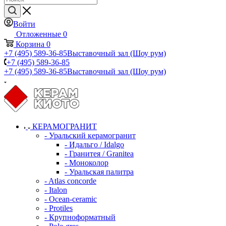
Войти
Отложенные
0
Корзина
0
+7 (495) 589-36-85
Выставочный зал (Шоу рум)
+7 (495) 589-36-85
+7 (495) 589-36-85
Выставочный зал (Шоу рум)
КЕРАМОГРАНИТ
- Уральский керамогранит
- Идальго / Idalgo
- Гранитея / Granitea
- Моноколор
- Уральская палитра
- Atlas concorde
- Italon
- Ocean-ceramic
- Protiles
- Крупноформатный