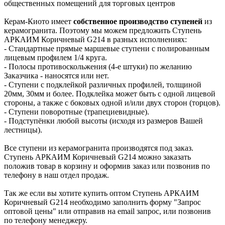
общественных помещений для торговых центров
Керам-Киото имеет
собственное производство ступеней
из
керамогранита. Поэтому мы можем предложить Ступень
АРКАИМ Коричневый G214 в разных исполнениях:
- Стандартные прямые маршевые ступени с полированным
лицевым профилем 1/4 круга.
- Полосы противоскольжения (4-е штуки) по желанию
Заказчика - наносятся или нет.
- Ступени с подклейкой различных профилей, толщиной
20мм, 30мм и более. Подклейка может быть с одной лицевой
стороны, а также с боковых одной и/или двух сторон (торцов).
- Ступени поворотные (трапециевидные).
- Подступёнки любой высоты (исходя из размеров Вашей
лестницы).
Все ступени из керамогранита производятся под заказ.
Ступень АРКАИМ Коричневый G214 можно заказать
положив товар в корзину и оформив заказ или позвонив по
телефону в наш отдел продаж.
Так же если вы хотите купить оптом Ступень АРКАИМ
Коричневый G214 необходимо заполнить форму "Запрос
оптовой цены" или отправив на email запрос, или позвонив
по телефону менеджеру.