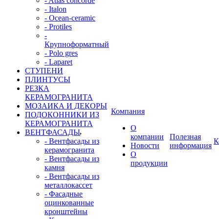
- Atlas concorde
- Italon
- Ocean-ceramic
- Protiles
-
Крупноформатный
- Polo gres
- Laparet
СТУПЕНИ
ПЛИНТУСЫ
РЕЗКА
КЕРАМОГРАНИТА
МОЗАИКА И ДЕКОРЫ
Компания
ПОДОКОННИКИ ИЗ
КЕРАМОГРАНИТА
О
ВЕНТФАСАДЫ
компании
Полезная
- Вентфасады из
К
Новости
информация
керамогранита
О
- Вентфасады из
продукции
камня
- Вентфасады из
металлокассет
- Фасадные
оцинкованные
кронштейны