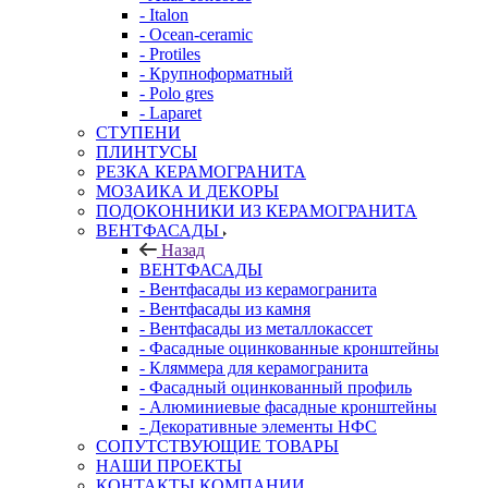
- Italon
- Ocean-ceramic
- Protiles
- Крупноформатный
- Polo gres
- Laparet
СТУПЕНИ
ПЛИНТУСЫ
РЕЗКА КЕРАМОГРАНИТА
МОЗАИКА И ДЕКОРЫ
ПОДОКОННИКИ ИЗ КЕРАМОГРАНИТА
ВЕНТФАСАДЫ
Назад
ВЕНТФАСАДЫ
- Вентфасады из керамогранита
- Вентфасады из камня
- Вентфасады из металлокассет
- Фасадные оцинкованные кронштейны
- Кляммера для керамогранита
- Фасадный оцинкованный профиль
- Алюминиевые фасадные кронштейны
- Декоративные элементы НФС
СОПУТСТВУЮЩИЕ ТОВАРЫ
НАШИ ПРОЕКТЫ
КОНТАКТЫ КОМПАНИИ