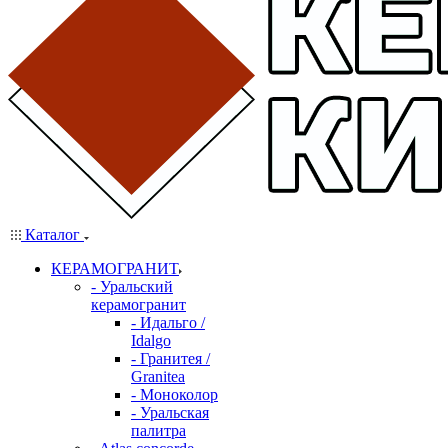
Каталог
КЕРАМОГРАНИТ
- Уральский
керамогранит
- Идальго /
Idalgo
- Гранитея /
Granitea
- Моноколор
- Уральская
палитра