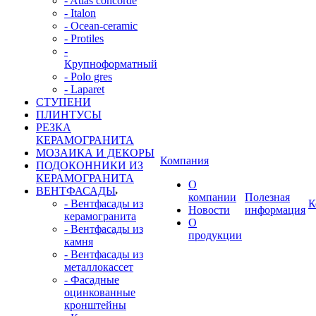
- Atlas concorde
- Italon
- Ocean-ceramic
- Protiles
-
Крупноформатный
- Polo gres
- Laparet
СТУПЕНИ
ПЛИНТУСЫ
РЕЗКА
КЕРАМОГРАНИТА
МОЗАИКА И ДЕКОРЫ
Компания
ПОДОКОННИКИ ИЗ
КЕРАМОГРАНИТА
О
ВЕНТФАСАДЫ
компании
Полезная
- Вентфасады из
К
Новости
информация
керамогранита
О
- Вентфасады из
продукции
камня
- Вентфасады из
металлокассет
- Фасадные
оцинкованные
кронштейны