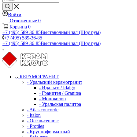
Войти
Отложенные
0
Корзина
0
+7 (495) 589-36-85
Выставочный зал (Шоу рум)
+7 (495) 589-36-85
+7 (495) 589-36-85
Выставочный зал (Шоу рум)
КЕРАМОГРАНИТ
- Уральский керамогранит
- Идальго / Idalgo
- Гранитея / Granitea
- Моноколор
- Уральская палитра
- Atlas concorde
- Italon
- Ocean-ceramic
- Protiles
- Крупноформатный