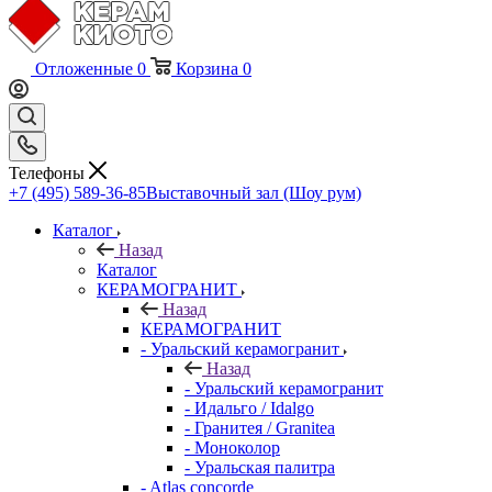
Отложенные
0
Корзина
0
Телефоны
+7 (495) 589-36-85
Выставочный зал (Шоу рум)
Каталог
Назад
Каталог
КЕРАМОГРАНИТ
Назад
КЕРАМОГРАНИТ
- Уральский керамогранит
Назад
- Уральский керамогранит
- Идальго / Idalgo
- Гранитея / Granitea
- Моноколор
- Уральская палитра
- Atlas concorde