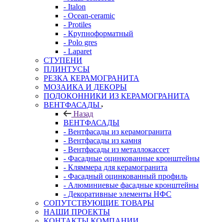
- Italon
- Ocean-ceramic
- Protiles
- Крупноформатный
- Polo gres
- Laparet
СТУПЕНИ
ПЛИНТУСЫ
РЕЗКА КЕРАМОГРАНИТА
МОЗАИКА И ДЕКОРЫ
ПОДОКОННИКИ ИЗ КЕРАМОГРАНИТА
ВЕНТФАСАДЫ
Назад
ВЕНТФАСАДЫ
- Вентфасады из керамогранита
- Вентфасады из камня
- Вентфасады из металлокассет
- Фасадные оцинкованные кронштейны
- Кляммера для керамогранита
- Фасадный оцинкованный профиль
- Алюминиевые фасадные кронштейны
- Декоративные элементы НФС
СОПУТСТВУЮЩИЕ ТОВАРЫ
НАШИ ПРОЕКТЫ
КОНТАКТЫ КОМПАНИИ