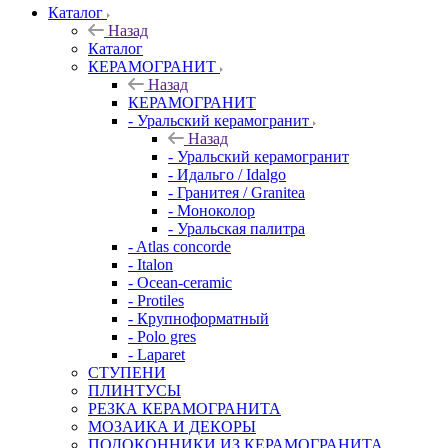
Каталог
Назад
Каталог
КЕРАМОГРАНИТ
Назад
КЕРАМОГРАНИТ
- Уральский керамогранит
Назад
- Уральский керамогранит
- Идальго / Idalgo
- Гранитея / Granitea
- Моноколор
- Уральская палитра
- Atlas concorde
- Italon
- Ocean-ceramic
- Protiles
- Крупноформатный
- Polo gres
- Laparet
СТУПЕНИ
ПЛИНТУСЫ
РЕЗКА КЕРАМОГРАНИТА
МОЗАИКА И ДЕКОРЫ
ПОДОКОННИКИ ИЗ КЕРАМОГРАНИТА