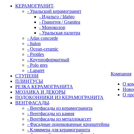
КЕРАМОГРАНИТ
- Уральский керамогранит
- Идальго / Idalgo
- Гранитея / Granitea
- Моноколор
- Уральская палитра
- Atlas concorde
- Italon
- Ocean-ceramic
- Protiles
- Крупноформатный
- Polo gres
- Laparet
Компания
СТУПЕНИ
ПЛИНТУСЫ
О ко
РЕЗКА КЕРАМОГРАНИТА
Ново
МОЗАИКА И ДЕКОРЫ
О пр
ПОДОКОННИКИ ИЗ КЕРАМОГРАНИТА
ВЕНТФАСАДЫ
- Вентфасады из керамогранита
- Вентфасады из камня
- Вентфасады из металлокассет
- Фасадные оцинкованные кронштейны
- Кляммера для керамогранита