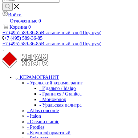
Войти
Отложенные
0
Корзина
0
+7 (495) 589-36-85
Выставочный зал (Шоу рум)
+7 (495) 589-36-85
+7 (495) 589-36-85
Выставочный зал (Шоу рум)
КЕРАМОГРАНИТ
- Уральский керамогранит
- Идальго / Idalgo
- Гранитея / Granitea
- Моноколор
- Уральская палитра
- Atlas concorde
- Italon
- Ocean-ceramic
- Protiles
- Крупноформатный