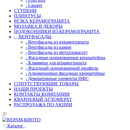
- Polo gres
- Laparet
СТУПЕНИ
ПЛИНТУСЫ
РЕЗКА КЕРАМОГРАНИТА
МОЗАИКА И ДЕКОРЫ
ПОДОКОННИКИ ИЗ КЕРАМОГРАНИТА
ВЕНТФАСАДЫ
- Вентфасады из керамогранита
- Вентфасады из камня
- Вентфасады из металлокассет
- Фасадные оцинкованные кронштейны
- Кляммера для керамогранита
- Фасадный оцинкованный профиль
- Алюминиевые фасадные кронштейны
- Декоративные элементы НФС
СОПУТСТВУЮЩИЕ ТОВАРЫ
НАШИ ПРОЕКТЫ
КОНТАКТЫ КОМПАНИИ
КВАРЦЕВЫЙ АГЛОМЕРАТ
РАСПРОДАЖА ПО АКЦИИ
Каталог