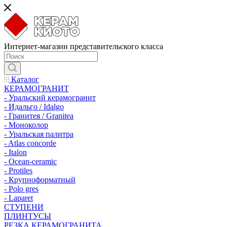
Интернет-магазин представительского класса
Каталог
КЕРАМОГРАНИТ
- Уральский керамогранит
- Идальго / Idalgo
- Гранитея / Granitea
- Моноколор
- Уральская палитра
- Atlas concorde
- Italon
- Ocean-ceramic
- Protiles
- Крупноформатный
- Polo gres
- Laparet
СТУПЕНИ
ПЛИНТУСЫ
РЕЗКА КЕРАМОГРАНИТА