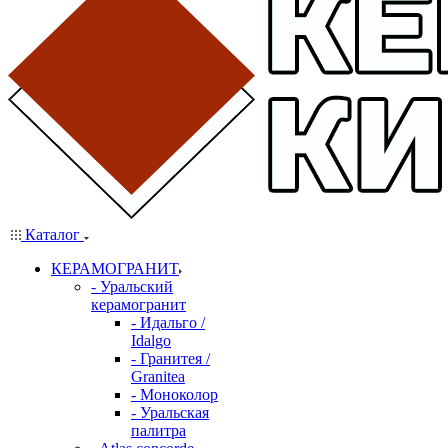
Каталог
КЕРАМОГРАНИТ
- Уральский
керамогранит
- Идальго /
Idalgo
- Гранитея /
Granitea
- Моноколор
- Уральская
палитра