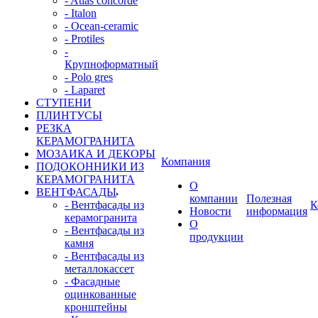
- Atlas concorde
- Italon
- Ocean-ceramic
- Protiles
-
Крупноформатный
- Polo gres
- Laparet
СТУПЕНИ
ПЛИНТУСЫ
РЕЗКА
КЕРАМОГРАНИТА
МОЗАИКА И ДЕКОРЫ
Компания
ПОДОКОННИКИ ИЗ
КЕРАМОГРАНИТА
О
ВЕНТФАСАДЫ
компании
Полезная
- Вентфасады из
К
Новости
информация
керамогранита
О
- Вентфасады из
продукции
камня
- Вентфасады из
металлокассет
- Фасадные
оцинкованные
кронштейны