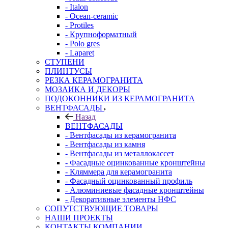
- Italon
- Ocean-ceramic
- Protiles
- Крупноформатный
- Polo gres
- Laparet
СТУПЕНИ
ПЛИНТУСЫ
РЕЗКА КЕРАМОГРАНИТА
МОЗАИКА И ДЕКОРЫ
ПОДОКОННИКИ ИЗ КЕРАМОГРАНИТА
ВЕНТФАСАДЫ
Назад
ВЕНТФАСАДЫ
- Вентфасады из керамогранита
- Вентфасады из камня
- Вентфасады из металлокассет
- Фасадные оцинкованные кронштейны
- Кляммера для керамогранита
- Фасадный оцинкованный профиль
- Алюминиевые фасадные кронштейны
- Декоративные элементы НФС
СОПУТСТВУЮЩИЕ ТОВАРЫ
НАШИ ПРОЕКТЫ
КОНТАКТЫ КОМПАНИИ