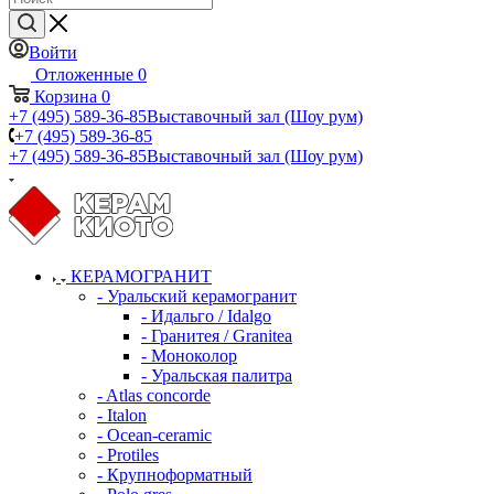
Войти
Отложенные
0
Корзина
0
+7 (495) 589-36-85
Выставочный зал (Шоу рум)
+7 (495) 589-36-85
+7 (495) 589-36-85
Выставочный зал (Шоу рум)
КЕРАМОГРАНИТ
- Уральский керамогранит
- Идальго / Idalgo
- Гранитея / Granitea
- Моноколор
- Уральская палитра
- Atlas concorde
- Italon
- Ocean-ceramic
- Protiles
- Крупноформатный