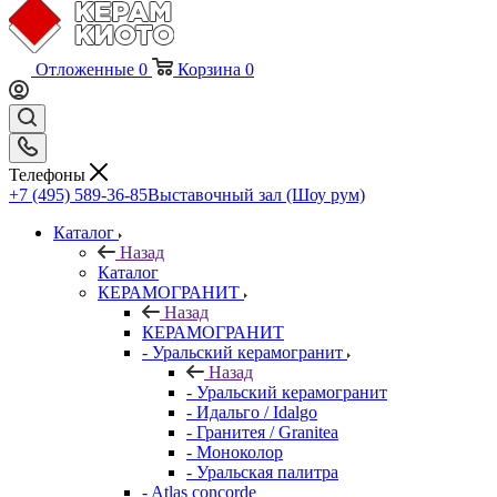
Отложенные
0
Корзина
0
Телефоны
+7 (495) 589-36-85
Выставочный зал (Шоу рум)
Каталог
Назад
Каталог
КЕРАМОГРАНИТ
Назад
КЕРАМОГРАНИТ
- Уральский керамогранит
Назад
- Уральский керамогранит
- Идальго / Idalgo
- Гранитея / Granitea
- Моноколор
- Уральская палитра
- Atlas concorde