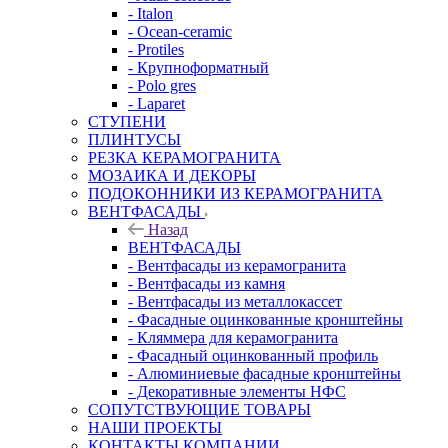
- Italon
- Ocean-ceramic
- Protiles
- Крупноформатный
- Polo gres
- Laparet
СТУПЕНИ
ПЛИНТУСЫ
РЕЗКА КЕРАМОГРАНИТА
МОЗАИКА И ДЕКОРЫ
ПОДОКОННИКИ ИЗ КЕРАМОГРАНИТА
ВЕНТФАСАДЫ
Назад
ВЕНТФАСАДЫ
- Вентфасады из керамогранита
- Вентфасады из камня
- Вентфасады из металлокассет
- Фасадные оцинкованные кронштейны
- Кляммера для керамогранита
- Фасадный оцинкованный профиль
- Алюминиевые фасадные кронштейны
- Декоративные элементы НФС
СОПУТСТВУЮЩИЕ ТОВАРЫ
НАШИ ПРОЕКТЫ
КОНТАКТЫ КОМПАНИИ