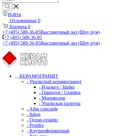
Войти
Отложенные
0
Корзина
0
+7 (495) 589-36-85
Выставочный зал (Шоу рум)
+7 (495) 589-36-85
+7 (495) 589-36-85
Выставочный зал (Шоу рум)
КЕРАМОГРАНИТ
- Уральский керамогранит
- Идальго / Idalgo
- Гранитея / Granitea
- Моноколор
- Уральская палитра
- Atlas concorde
- Italon
- Ocean-ceramic
- Protiles
- Крупноформатный