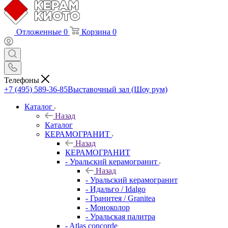
Отложенные
0
Корзина
0
Телефоны
+7 (495) 589-36-85
Выставочный зал (Шоу рум)
Каталог
Назад
Каталог
КЕРАМОГРАНИТ
Назад
КЕРАМОГРАНИТ
- Уральский керамогранит
Назад
- Уральский керамогранит
- Идальго / Idalgo
- Гранитея / Granitea
- Моноколор
- Уральская палитра
- Atlas concorde