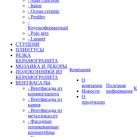
- Atlas concorde
- Italon
- Ocean-ceramic
- Protiles
-
Крупноформатный
- Polo gres
- Laparet
СТУПЕНИ
ПЛИНТУСЫ
РЕЗКА
КЕРАМОГРАНИТА
МОЗАИКА И ДЕКОРЫ
Компания
ПОДОКОННИКИ ИЗ
КЕРАМОГРАНИТА
О
ВЕНТФАСАДЫ
компании
Полезная
- Вентфасады из
К
Новости
информация
керамогранита
О
- Вентфасады из
продукции
камня
- Вентфасады из
металлокассет
- Фасадные
оцинкованные
кронштейны