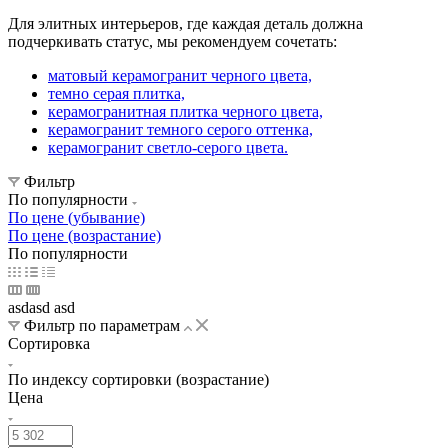
Для элитных интерьеров, где каждая деталь должна
подчеркивать статус, мы рекомендуем сочетать:
матовый керамогранит черного цвета,
темно серая плитка,
керамогранитная плитка черного цвета,
керамогранит темного серого оттенка,
керамогранит светло-серого цвета.
Фильтр
По популярности
По цене (убывание)
По цене (возрастание)
По популярности
asdasd asd
Фильтр по параметрам
Сортировка
По индексу сортировки (возрастание)
Цена