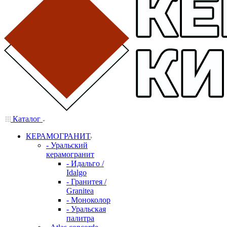
Каталог
КЕРАМОГРАНИТ
- Уральский
керамогранит
- Идальго /
Idalgo
- Гранитея /
Granitea
- Моноколор
- Уральская
палитра