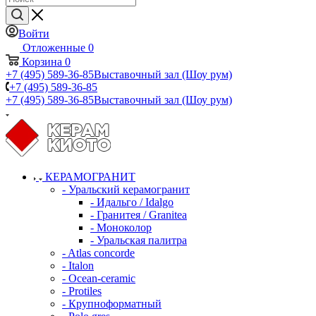
Войти
Отложенные
0
Корзина
0
+7 (495) 589-36-85
Выставочный зал (Шоу рум)
+7 (495) 589-36-85
+7 (495) 589-36-85
Выставочный зал (Шоу рум)
КЕРАМОГРАНИТ
- Уральский керамогранит
- Идальго / Idalgo
- Гранитея / Granitea
- Моноколор
- Уральская палитра
- Atlas concorde
- Italon
- Ocean-ceramic
- Protiles
- Крупноформатный