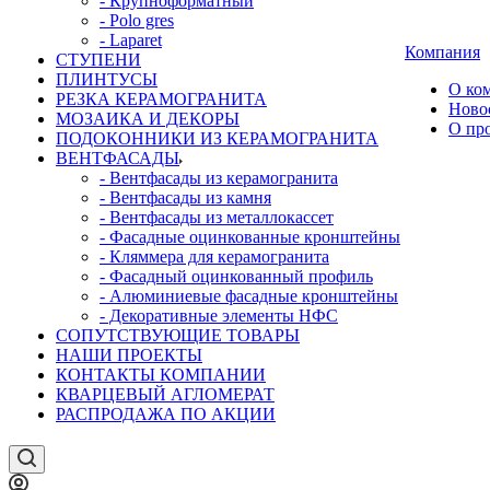
- Крупноформатный
- Polo gres
- Laparet
Компания
СТУПЕНИ
ПЛИНТУСЫ
О ко
РЕЗКА КЕРАМОГРАНИТА
Ново
МОЗАИКА И ДЕКОРЫ
О пр
ПОДОКОННИКИ ИЗ КЕРАМОГРАНИТА
ВЕНТФАСАДЫ
- Вентфасады из керамогранита
- Вентфасады из камня
- Вентфасады из металлокассет
- Фасадные оцинкованные кронштейны
- Кляммера для керамогранита
- Фасадный оцинкованный профиль
- Алюминиевые фасадные кронштейны
- Декоративные элементы НФС
СОПУТСТВУЮЩИЕ ТОВАРЫ
НАШИ ПРОЕКТЫ
КОНТАКТЫ КОМПАНИИ
КВАРЦЕВЫЙ АГЛОМЕРАТ
РАСПРОДАЖА ПО АКЦИИ