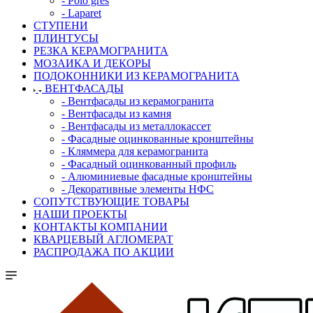
- Polo gres
- Laparet
СТУПЕНИ
ПЛИНТУСЫ
РЕЗКА КЕРАМОГРАНИТА
МОЗАИКА И ДЕКОРЫ
ПОДОКОННИКИ ИЗ КЕРАМОГРАНИТА
ВЕНТФАСАДЫ
- Вентфасады из керамогранита
- Вентфасады из камня
- Вентфасады из металлокассет
- Фасадные оцинкованные кронштейны
- Кляммера для керамогранита
- Фасадный оцинкованный профиль
- Алюминиевые фасадные кронштейны
- Декоративные элементы НФС
СОПУТСТВУЮЩИЕ ТОВАРЫ
НАШИ ПРОЕКТЫ
КОНТАКТЫ КОМПАНИИ
КВАРЦЕВЫЙ АГЛОМЕРАТ
РАСПРОДАЖА ПО АКЦИИ