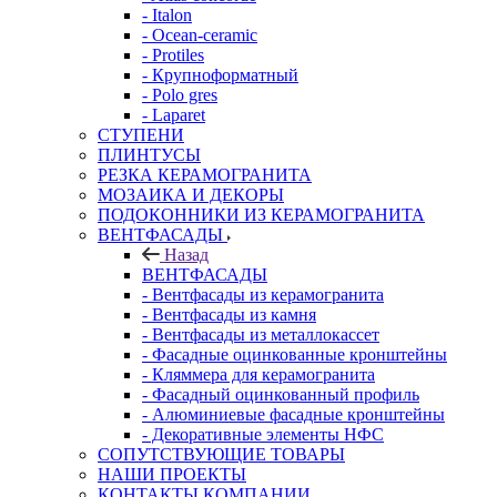
- Italon
- Ocean-ceramic
- Protiles
- Крупноформатный
- Polo gres
- Laparet
СТУПЕНИ
ПЛИНТУСЫ
РЕЗКА КЕРАМОГРАНИТА
МОЗАИКА И ДЕКОРЫ
ПОДОКОННИКИ ИЗ КЕРАМОГРАНИТА
ВЕНТФАСАДЫ
Назад
ВЕНТФАСАДЫ
- Вентфасады из керамогранита
- Вентфасады из камня
- Вентфасады из металлокассет
- Фасадные оцинкованные кронштейны
- Кляммера для керамогранита
- Фасадный оцинкованный профиль
- Алюминиевые фасадные кронштейны
- Декоративные элементы НФС
СОПУТСТВУЮЩИЕ ТОВАРЫ
НАШИ ПРОЕКТЫ
КОНТАКТЫ КОМПАНИИ