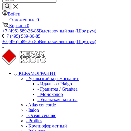
Войти
Отложенные
0
Корзина
0
+7 (495) 589-36-85
Выставочный зал (Шоу рум)
+7 (495) 589-36-85
+7 (495) 589-36-85
Выставочный зал (Шоу рум)
КЕРАМОГРАНИТ
- Уральский керамогранит
- Идальго / Idalgo
- Гранитея / Granitea
- Моноколор
- Уральская палитра
- Atlas concorde
- Italon
- Ocean-ceramic
- Protiles
- Крупноформатный