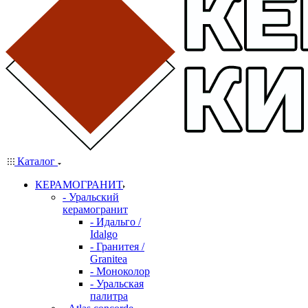
Каталог
КЕРАМОГРАНИТ
- Уральский
керамогранит
- Идальго /
Idalgo
- Гранитея /
Granitea
- Моноколор
- Уральская
палитра