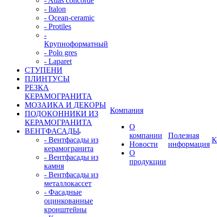
- Atlas concorde
- Italon
- Ocean-ceramic
- Protiles
-
Крупноформатный
- Polo gres
- Laparet
СТУПЕНИ
ПЛИНТУСЫ
РЕЗКА
КЕРАМОГРАНИТА
МОЗАИКА И ДЕКОРЫ
Компания
ПОДОКОННИКИ ИЗ
КЕРАМОГРАНИТА
О
ВЕНТФАСАДЫ
компании
Полезная
- Вентфасады из
К
Новости
информация
керамогранита
О
- Вентфасады из
продукции
камня
- Вентфасады из
металлокассет
- Фасадные
оцинкованные
кронштейны