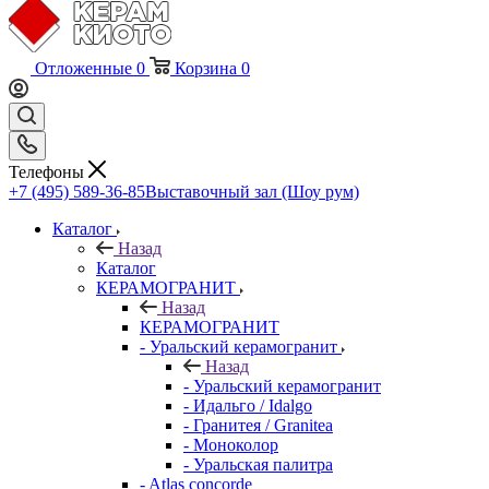
Отложенные
0
Корзина
0
Телефоны
+7 (495) 589-36-85
Выставочный зал (Шоу рум)
Каталог
Назад
Каталог
КЕРАМОГРАНИТ
Назад
КЕРАМОГРАНИТ
- Уральский керамогранит
Назад
- Уральский керамогранит
- Идальго / Idalgo
- Гранитея / Granitea
- Моноколор
- Уральская палитра
- Atlas concorde