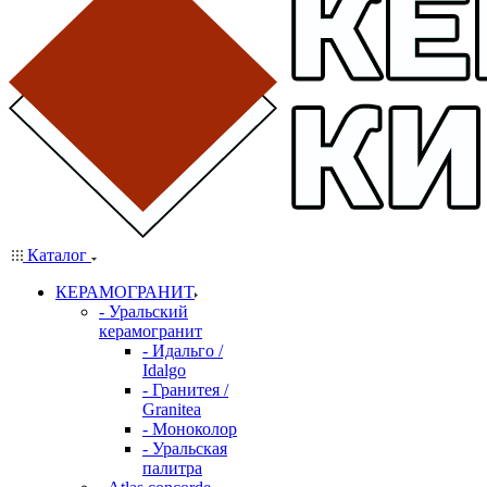
Каталог
КЕРАМОГРАНИТ
- Уральский
керамогранит
- Идальго /
Idalgo
- Гранитея /
Granitea
- Моноколор
- Уральская
палитра