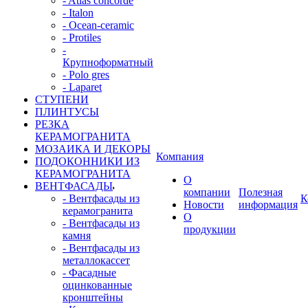
- Atlas concorde
- Italon
- Ocean-ceramic
- Protiles
-
Крупноформатный
- Polo gres
- Laparet
СТУПЕНИ
ПЛИНТУСЫ
РЕЗКА
КЕРАМОГРАНИТА
МОЗАИКА И ДЕКОРЫ
Компания
ПОДОКОННИКИ ИЗ
КЕРАМОГРАНИТА
О
ВЕНТФАСАДЫ
компании
Полезная
- Вентфасады из
К
Новости
информация
керамогранита
О
- Вентфасады из
продукции
камня
- Вентфасады из
металлокассет
- Фасадные
оцинкованные
кронштейны