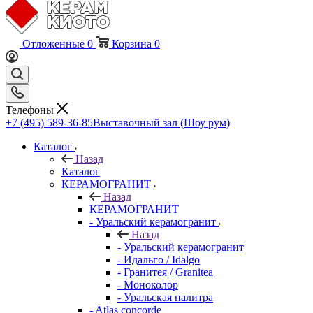
Отложенные
0
Корзина
0
Телефоны
+7 (495) 589-36-85
Выставочный зал (Шоу рум)
Каталог
Назад
Каталог
КЕРАМОГРАНИТ
Назад
КЕРАМОГРАНИТ
- Уральский керамогранит
Назад
- Уральский керамогранит
- Идальго / Idalgo
- Гранитея / Granitea
- Моноколор
- Уральская палитра
- Atlas concorde