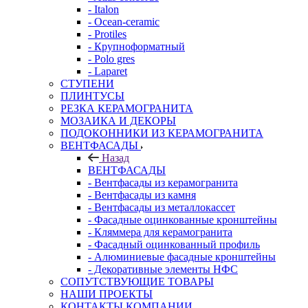
- Italon
- Ocean-ceramic
- Protiles
- Крупноформатный
- Polo gres
- Laparet
СТУПЕНИ
ПЛИНТУСЫ
РЕЗКА КЕРАМОГРАНИТА
МОЗАИКА И ДЕКОРЫ
ПОДОКОННИКИ ИЗ КЕРАМОГРАНИТА
ВЕНТФАСАДЫ
Назад
ВЕНТФАСАДЫ
- Вентфасады из керамогранита
- Вентфасады из камня
- Вентфасады из металлокассет
- Фасадные оцинкованные кронштейны
- Кляммера для керамогранита
- Фасадный оцинкованный профиль
- Алюминиевые фасадные кронштейны
- Декоративные элементы НФС
СОПУТСТВУЮЩИЕ ТОВАРЫ
НАШИ ПРОЕКТЫ
КОНТАКТЫ КОМПАНИИ