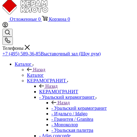
Отложенные
0
Корзина
0
Телефоны
+7 (495) 589-36-85
Выставочный зал (Шоу рум)
Каталог
Назад
Каталог
КЕРАМОГРАНИТ
Назад
КЕРАМОГРАНИТ
- Уральский керамогранит
Назад
- Уральский керамогранит
- Идальго / Idalgo
- Гранитея / Granitea
- Моноколор
- Уральская палитра
- Atlas concorde