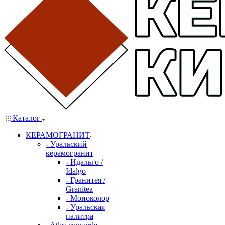
Каталог
КЕРАМОГРАНИТ
- Уральский
керамогранит
- Идальго /
Idalgo
- Гранитея /
Granitea
- Моноколор
- Уральская
палитра