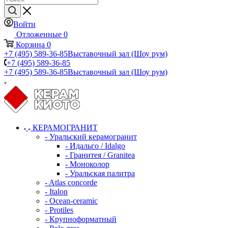
Войти
Отложенные
0
Корзина
0
+7 (495) 589-36-85
Выставочный зал (Шоу рум)
+7 (495) 589-36-85
+7 (495) 589-36-85
Выставочный зал (Шоу рум)
КЕРАМОГРАНИТ
- Уральский керамогранит
- Идальго / Idalgo
- Гранитея / Granitea
- Моноколор
- Уральская палитра
- Atlas concorde
- Italon
- Ocean-ceramic
- Protiles
- Крупноформатный