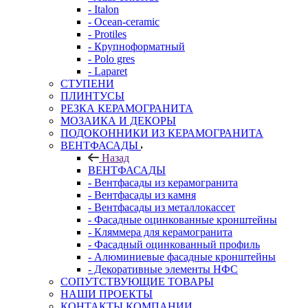
- Italon
- Ocean-ceramic
- Protiles
- Крупноформатный
- Polo gres
- Laparet
СТУПЕНИ
ПЛИНТУСЫ
РЕЗКА КЕРАМОГРАНИТА
МОЗАИКА И ДЕКОРЫ
ПОДОКОННИКИ ИЗ КЕРАМОГРАНИТА
ВЕНТФАСАДЫ
Назад
ВЕНТФАСАДЫ
- Вентфасады из керамогранита
- Вентфасады из камня
- Вентфасады из металлокассет
- Фасадные оцинкованные кронштейны
- Кляммера для керамогранита
- Фасадный оцинкованный профиль
- Алюминиевые фасадные кронштейны
- Декоративные элементы НФС
СОПУТСТВУЮЩИЕ ТОВАРЫ
НАШИ ПРОЕКТЫ
КОНТАКТЫ КОМПАНИИ