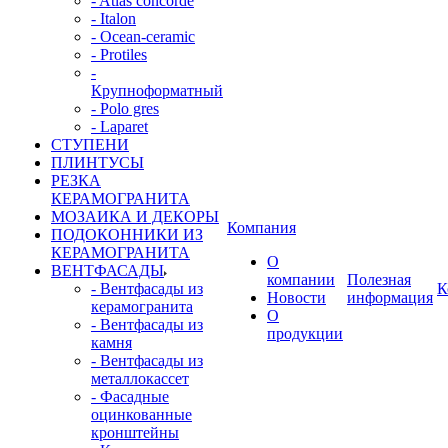
- Atlas concorde
- Italon
- Ocean-ceramic
- Protiles
-
Крупноформатный
- Polo gres
- Laparet
СТУПЕНИ
ПЛИНТУСЫ
РЕЗКА
КЕРАМОГРАНИТА
МОЗАИКА И ДЕКОРЫ
Компания
ПОДОКОННИКИ ИЗ
КЕРАМОГРАНИТА
О
ВЕНТФАСАДЫ
компании
Полезная
- Вентфасады из
К
Новости
информация
керамогранита
О
- Вентфасады из
продукции
камня
- Вентфасады из
металлокассет
- Фасадные
оцинкованные
кронштейны