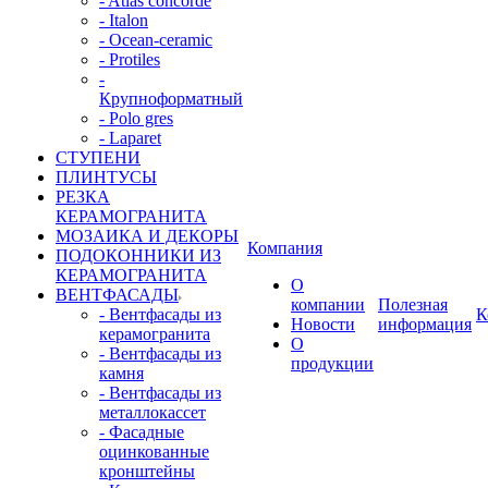
- Atlas concorde
- Italon
- Ocean-ceramic
- Protiles
-
Крупноформатный
- Polo gres
- Laparet
СТУПЕНИ
ПЛИНТУСЫ
РЕЗКА
КЕРАМОГРАНИТА
МОЗАИКА И ДЕКОРЫ
Компания
ПОДОКОННИКИ ИЗ
КЕРАМОГРАНИТА
О
ВЕНТФАСАДЫ
компании
Полезная
- Вентфасады из
К
Новости
информация
керамогранита
О
- Вентфасады из
продукции
камня
- Вентфасады из
металлокассет
- Фасадные
оцинкованные
кронштейны