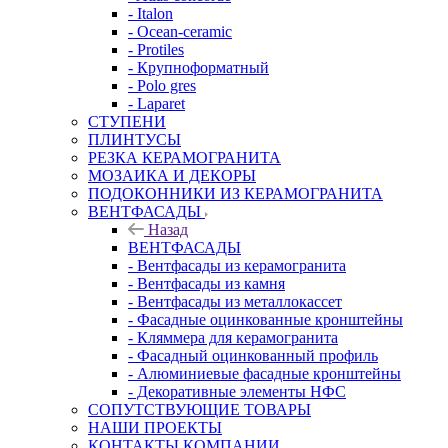
- Italon
- Ocean-ceramic
- Protiles
- Крупноформатный
- Polo gres
- Laparet
СТУПЕНИ
ПЛИНТУСЫ
РЕЗКА КЕРАМОГРАНИТА
МОЗАИКА И ДЕКОРЫ
ПОДОКОННИКИ ИЗ КЕРАМОГРАНИТА
ВЕНТФАСАДЫ
Назад
ВЕНТФАСАДЫ
- Вентфасады из керамогранита
- Вентфасады из камня
- Вентфасады из металлокассет
- Фасадные оцинкованные кронштейны
- Кляммера для керамогранита
- Фасадный оцинкованный профиль
- Алюминиевые фасадные кронштейны
- Декоративные элементы НФС
СОПУТСТВУЮЩИЕ ТОВАРЫ
НАШИ ПРОЕКТЫ
КОНТАКТЫ КОМПАНИИ