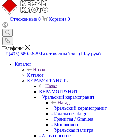
Отложенные
0
Корзина
0
Телефоны
+7 (495) 589-36-85
Выставочный зал (Шоу рум)
Каталог
Назад
Каталог
КЕРАМОГРАНИТ
Назад
КЕРАМОГРАНИТ
- Уральский керамогранит
Назад
- Уральский керамогранит
- Идальго / Idalgo
- Гранитея / Granitea
- Моноколор
- Уральская палитра
- Atlas concorde