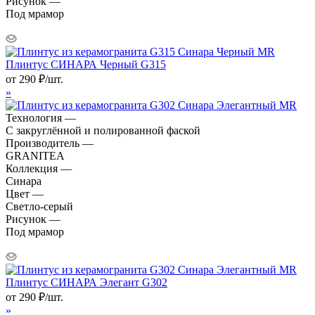
Рисунок —
Под мрамор
Плинтус СИНАРА Черный G315
от
290
₽
/шт.
»
Технология —
С закруглённой и полированной фаской
Производитель —
GRANITEA
Коллекция —
Синара
Цвет —
Светло-серый
Рисунок —
Под мрамор
Плинтус СИНАРА Элегант G302
от
290
₽
/шт.
»