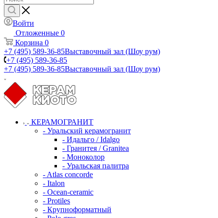
Войти
Отложенные
0
Корзина
0
+7 (495) 589-36-85
Выставочный зал (Шоу рум)
+7 (495) 589-36-85
+7 (495) 589-36-85
Выставочный зал (Шоу рум)
КЕРАМОГРАНИТ
- Уральский керамогранит
- Идальго / Idalgo
- Гранитея / Granitea
- Моноколор
- Уральская палитра
- Atlas concorde
- Italon
- Ocean-ceramic
- Protiles
- Крупноформатный