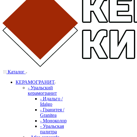
Каталог
КЕРАМОГРАНИТ
- Уральский
керамогранит
- Идальго /
Idalgo
- Гранитея /
Granitea
- Моноколор
- Уральская
палитра