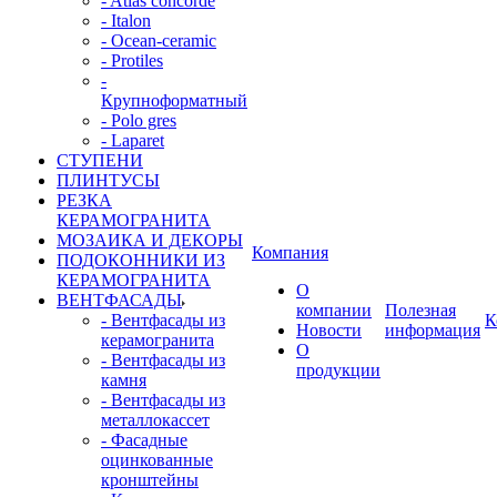
- Atlas concorde
- Italon
- Ocean-ceramic
- Protiles
-
Крупноформатный
- Polo gres
- Laparet
СТУПЕНИ
ПЛИНТУСЫ
РЕЗКА
КЕРАМОГРАНИТА
МОЗАИКА И ДЕКОРЫ
Компания
ПОДОКОННИКИ ИЗ
КЕРАМОГРАНИТА
О
ВЕНТФАСАДЫ
компании
Полезная
- Вентфасады из
К
Новости
информация
керамогранита
О
- Вентфасады из
продукции
камня
- Вентфасады из
металлокассет
- Фасадные
оцинкованные
кронштейны