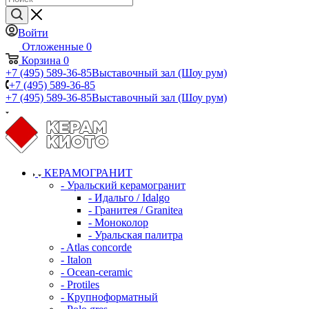
Войти
Отложенные
0
Корзина
0
+7 (495) 589-36-85
Выставочный зал (Шоу рум)
+7 (495) 589-36-85
+7 (495) 589-36-85
Выставочный зал (Шоу рум)
КЕРАМОГРАНИТ
- Уральский керамогранит
- Идальго / Idalgo
- Гранитея / Granitea
- Моноколор
- Уральская палитра
- Atlas concorde
- Italon
- Ocean-ceramic
- Protiles
- Крупноформатный