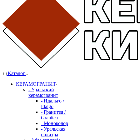
Каталог
КЕРАМОГРАНИТ
- Уральский
керамогранит
- Идальго /
Idalgo
- Гранитея /
Granitea
- Моноколор
- Уральская
палитра