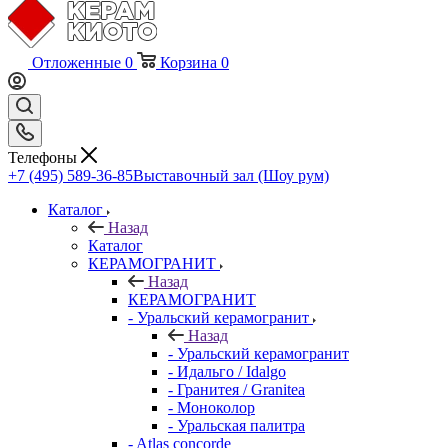
Отложенные
0
Корзина
0
Телефоны
+7 (495) 589-36-85
Выставочный зал (Шоу рум)
Каталог
Назад
Каталог
КЕРАМОГРАНИТ
Назад
КЕРАМОГРАНИТ
- Уральский керамогранит
Назад
- Уральский керамогранит
- Идальго / Idalgo
- Гранитея / Granitea
- Моноколор
- Уральская палитра
- Atlas concorde