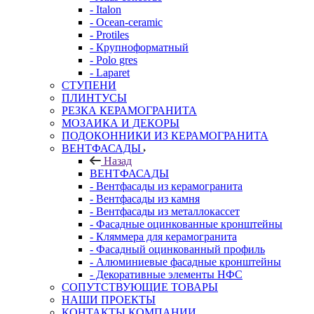
- Italon
- Ocean-ceramic
- Protiles
- Крупноформатный
- Polo gres
- Laparet
СТУПЕНИ
ПЛИНТУСЫ
РЕЗКА КЕРАМОГРАНИТА
МОЗАИКА И ДЕКОРЫ
ПОДОКОННИКИ ИЗ КЕРАМОГРАНИТА
ВЕНТФАСАДЫ
Назад
ВЕНТФАСАДЫ
- Вентфасады из керамогранита
- Вентфасады из камня
- Вентфасады из металлокассет
- Фасадные оцинкованные кронштейны
- Кляммера для керамогранита
- Фасадный оцинкованный профиль
- Алюминиевые фасадные кронштейны
- Декоративные элементы НФС
СОПУТСТВУЮЩИЕ ТОВАРЫ
НАШИ ПРОЕКТЫ
КОНТАКТЫ КОМПАНИИ