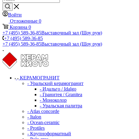
Войти
Отложенные
0
Корзина
0
+7 (495) 589-36-85
Выставочный зал (Шоу рум)
+7 (495) 589-36-85
+7 (495) 589-36-85
Выставочный зал (Шоу рум)
КЕРАМОГРАНИТ
- Уральский керамогранит
- Идальго / Idalgo
- Гранитея / Granitea
- Моноколор
- Уральская палитра
- Atlas concorde
- Italon
- Ocean-ceramic
- Protiles
- Крупноформатный