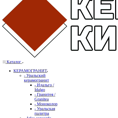
Каталог
КЕРАМОГРАНИТ
- Уральский
керамогранит
- Идальго /
Idalgo
- Гранитея /
Granitea
- Моноколор
- Уральская
палитра