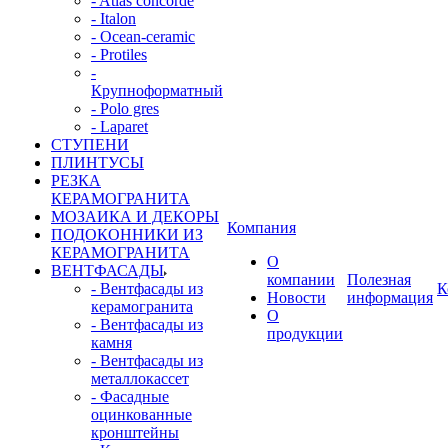
- Atlas concorde
- Italon
- Ocean-ceramic
- Protiles
-
Крупноформатный
- Polo gres
- Laparet
СТУПЕНИ
ПЛИНТУСЫ
РЕЗКА
КЕРАМОГРАНИТА
МОЗАИКА И ДЕКОРЫ
Компания
ПОДОКОННИКИ ИЗ
КЕРАМОГРАНИТА
О
ВЕНТФАСАДЫ
компании
Полезная
- Вентфасады из
К
Новости
информация
керамогранита
О
- Вентфасады из
продукции
камня
- Вентфасады из
металлокассет
- Фасадные
оцинкованные
кронштейны