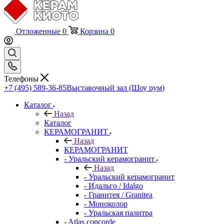
Отложенные
0
Корзина
0
Телефоны
+7 (495) 589-36-85
Выставочный зал (Шоу рум)
Каталог
Назад
Каталог
КЕРАМОГРАНИТ
Назад
КЕРАМОГРАНИТ
- Уральский керамогранит
Назад
- Уральский керамогранит
- Идальго / Idalgo
- Гранитея / Granitea
- Моноколор
- Уральская палитра
- Atlas concorde