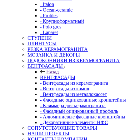
- Italon
- Ocean-ceramic
- Protiles
- Крупноформатный
- Polo gres
- Laparet
СТУПЕНИ
ПЛИНТУСЫ
РЕЗКА КЕРАМОГРАНИТА
МОЗАИКА И ДЕКОРЫ
ПОДОКОННИКИ ИЗ КЕРАМОГРАНИТА
ВЕНТФАСАДЫ
Назад
ВЕНТФАСАДЫ
- Вентфасады из керамогранита
- Вентфасады из камня
- Вентфасады из металлокассет
- Фасадные оцинкованные кронштейны
- Кляммера для керамогранита
- Фасадный оцинкованный профиль
- Алюминиевые фасадные кронштейны
- Декоративные элементы НФС
СОПУТСТВУЮЩИЕ ТОВАРЫ
НАШИ ПРОЕКТЫ
КОНТАКТЫ КОМПАНИИ