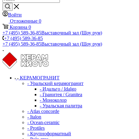
Войти
Отложенные
0
Корзина
0
+7 (495) 589-36-85
Выставочный зал (Шоу рум)
+7 (495) 589-36-85
+7 (495) 589-36-85
Выставочный зал (Шоу рум)
КЕРАМОГРАНИТ
- Уральский керамогранит
- Идальго / Idalgo
- Гранитея / Granitea
- Моноколор
- Уральская палитра
- Atlas concorde
- Italon
- Ocean-ceramic
- Protiles
- Крупноформатный