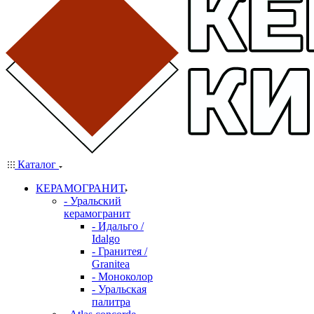
Каталог
КЕРАМОГРАНИТ
- Уральский
керамогранит
- Идальго /
Idalgo
- Гранитея /
Granitea
- Моноколор
- Уральская
палитра