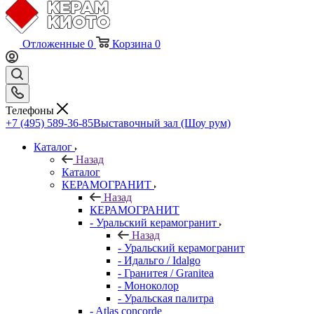
Отложенные
0
Корзина
0
Телефоны
+7 (495) 589-36-85
Выставочный зал (Шоу рум)
Каталог
Назад
Каталог
КЕРАМОГРАНИТ
Назад
КЕРАМОГРАНИТ
- Уральский керамогранит
Назад
- Уральский керамогранит
- Идальго / Idalgo
- Гранитея / Granitea
- Моноколор
- Уральская палитра
- Atlas concorde