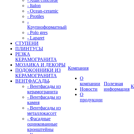
- Atlas concorde
- Italon
- Ocean-ceramic
- Protiles
-
Крупноформатный
- Polo gres
- Laparet
СТУПЕНИ
ПЛИНТУСЫ
РЕЗКА
КЕРАМОГРАНИТА
МОЗАИКА И ДЕКОРЫ
Компания
ПОДОКОННИКИ ИЗ
КЕРАМОГРАНИТА
О
ВЕНТФАСАДЫ
компании
Полезная
- Вентфасады из
К
Новости
информация
керамогранита
О
- Вентфасады из
продукции
камня
- Вентфасады из
металлокассет
- Фасадные
оцинкованные
кронштейны