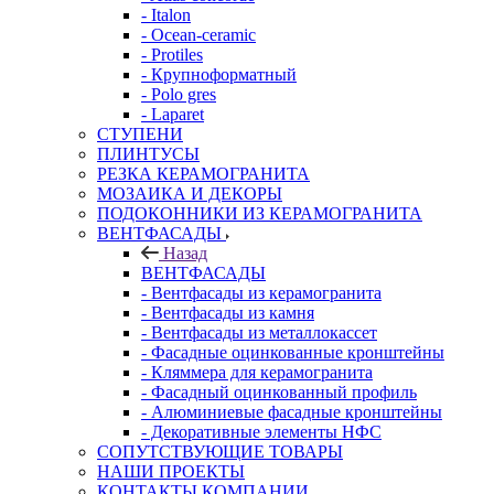
- Italon
- Ocean-ceramic
- Protiles
- Крупноформатный
- Polo gres
- Laparet
СТУПЕНИ
ПЛИНТУСЫ
РЕЗКА КЕРАМОГРАНИТА
МОЗАИКА И ДЕКОРЫ
ПОДОКОННИКИ ИЗ КЕРАМОГРАНИТА
ВЕНТФАСАДЫ
Назад
ВЕНТФАСАДЫ
- Вентфасады из керамогранита
- Вентфасады из камня
- Вентфасады из металлокассет
- Фасадные оцинкованные кронштейны
- Кляммера для керамогранита
- Фасадный оцинкованный профиль
- Алюминиевые фасадные кронштейны
- Декоративные элементы НФС
СОПУТСТВУЮЩИЕ ТОВАРЫ
НАШИ ПРОЕКТЫ
КОНТАКТЫ КОМПАНИИ