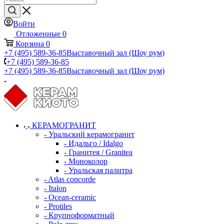
Войти
Отложенные
0
Корзина
0
+7 (495) 589-36-85
Выставочный зал (Шоу рум)
+7 (495) 589-36-85
+7 (495) 589-36-85
Выставочный зал (Шоу рум)
КЕРАМОГРАНИТ
- Уральский керамогранит
- Идальго / Idalgo
- Гранитея / Granitea
- Моноколор
- Уральская палитра
- Atlas concorde
- Italon
- Ocean-ceramic
- Protiles
- Крупноформатный