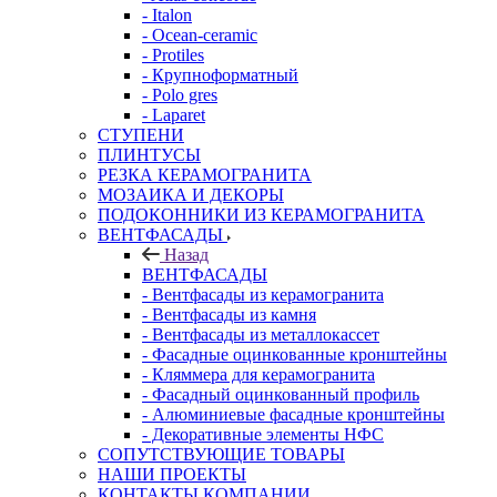
- Italon
- Ocean-ceramic
- Protiles
- Крупноформатный
- Polo gres
- Laparet
СТУПЕНИ
ПЛИНТУСЫ
РЕЗКА КЕРАМОГРАНИТА
МОЗАИКА И ДЕКОРЫ
ПОДОКОННИКИ ИЗ КЕРАМОГРАНИТА
ВЕНТФАСАДЫ
Назад
ВЕНТФАСАДЫ
- Вентфасады из керамогранита
- Вентфасады из камня
- Вентфасады из металлокассет
- Фасадные оцинкованные кронштейны
- Кляммера для керамогранита
- Фасадный оцинкованный профиль
- Алюминиевые фасадные кронштейны
- Декоративные элементы НФС
СОПУТСТВУЮЩИЕ ТОВАРЫ
НАШИ ПРОЕКТЫ
КОНТАКТЫ КОМПАНИИ