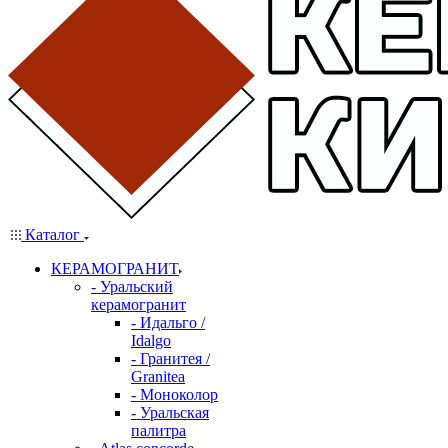
Каталог
КЕРАМОГРАНИТ
- Уральский
керамогранит
- Идальго /
Idalgo
- Гранитея /
Granitea
- Моноколор
- Уральская
палитра