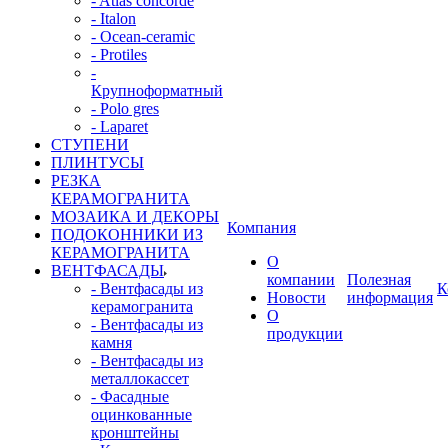
- Atlas concorde
- Italon
- Ocean-ceramic
- Protiles
-
Крупноформатный
- Polo gres
- Laparet
СТУПЕНИ
ПЛИНТУСЫ
РЕЗКА
КЕРАМОГРАНИТА
МОЗАИКА И ДЕКОРЫ
Компания
ПОДОКОННИКИ ИЗ
КЕРАМОГРАНИТА
О
ВЕНТФАСАДЫ
компании
Полезная
- Вентфасады из
К
Новости
информация
керамогранита
О
- Вентфасады из
продукции
камня
- Вентфасады из
металлокассет
- Фасадные
оцинкованные
кронштейны