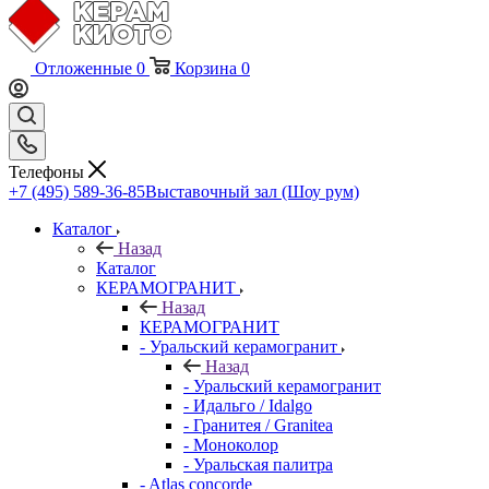
Отложенные
0
Корзина
0
Телефоны
+7 (495) 589-36-85
Выставочный зал (Шоу рум)
Каталог
Назад
Каталог
КЕРАМОГРАНИТ
Назад
КЕРАМОГРАНИТ
- Уральский керамогранит
Назад
- Уральский керамогранит
- Идальго / Idalgo
- Гранитея / Granitea
- Моноколор
- Уральская палитра
- Atlas concorde