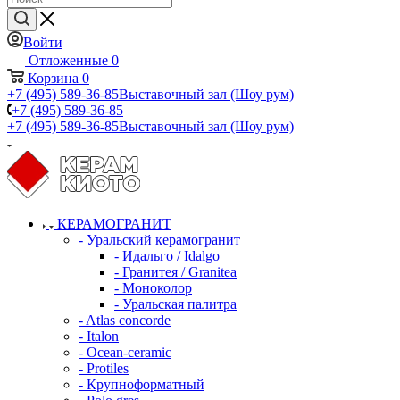
Войти
Отложенные
0
Корзина
0
+7 (495) 589-36-85
Выставочный зал (Шоу рум)
+7 (495) 589-36-85
+7 (495) 589-36-85
Выставочный зал (Шоу рум)
КЕРАМОГРАНИТ
- Уральский керамогранит
- Идальго / Idalgo
- Гранитея / Granitea
- Моноколор
- Уральская палитра
- Atlas concorde
- Italon
- Ocean-ceramic
- Protiles
- Крупноформатный