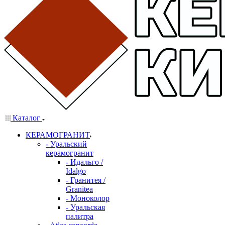
Каталог
КЕРАМОГРАНИТ
- Уральский
керамогранит
- Идальго /
Idalgo
- Гранитея /
Granitea
- Моноколор
- Уральская
палитра