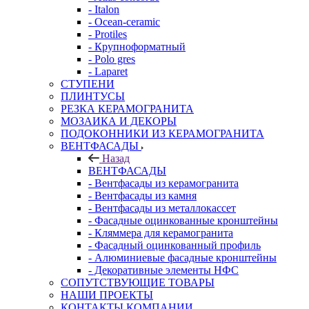
- Italon
- Ocean-ceramic
- Protiles
- Крупноформатный
- Polo gres
- Laparet
СТУПЕНИ
ПЛИНТУСЫ
РЕЗКА КЕРАМОГРАНИТА
МОЗАИКА И ДЕКОРЫ
ПОДОКОННИКИ ИЗ КЕРАМОГРАНИТА
ВЕНТФАСАДЫ
Назад
ВЕНТФАСАДЫ
- Вентфасады из керамогранита
- Вентфасады из камня
- Вентфасады из металлокассет
- Фасадные оцинкованные кронштейны
- Кляммера для керамогранита
- Фасадный оцинкованный профиль
- Алюминиевые фасадные кронштейны
- Декоративные элементы НФС
СОПУТСТВУЮЩИЕ ТОВАРЫ
НАШИ ПРОЕКТЫ
КОНТАКТЫ КОМПАНИИ