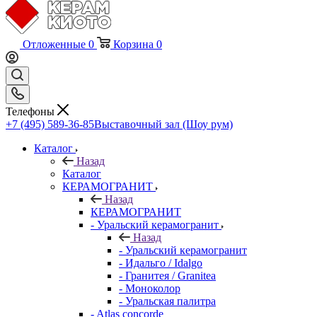
Отложенные
0
Корзина
0
Телефоны
+7 (495) 589-36-85
Выставочный зал (Шоу рум)
Каталог
Назад
Каталог
КЕРАМОГРАНИТ
Назад
КЕРАМОГРАНИТ
- Уральский керамогранит
Назад
- Уральский керамогранит
- Идальго / Idalgo
- Гранитея / Granitea
- Моноколор
- Уральская палитра
- Atlas concorde