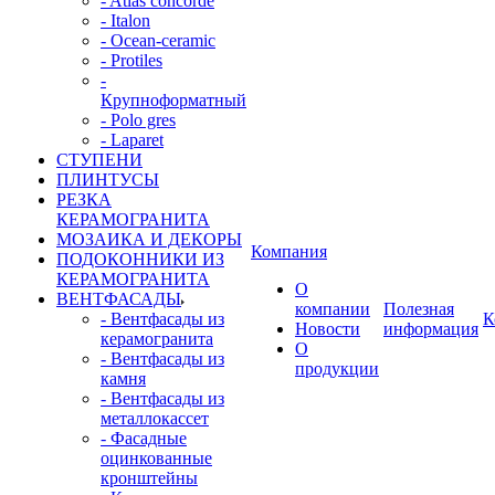
- Atlas concorde
- Italon
- Ocean-ceramic
- Protiles
-
Крупноформатный
- Polo gres
- Laparet
СТУПЕНИ
ПЛИНТУСЫ
РЕЗКА
КЕРАМОГРАНИТА
МОЗАИКА И ДЕКОРЫ
Компания
ПОДОКОННИКИ ИЗ
КЕРАМОГРАНИТА
О
ВЕНТФАСАДЫ
компании
Полезная
- Вентфасады из
К
Новости
информация
керамогранита
О
- Вентфасады из
продукции
камня
- Вентфасады из
металлокассет
- Фасадные
оцинкованные
кронштейны