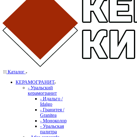
Каталог
КЕРАМОГРАНИТ
- Уральский
керамогранит
- Идальго /
Idalgo
- Гранитея /
Granitea
- Моноколор
- Уральская
палитра