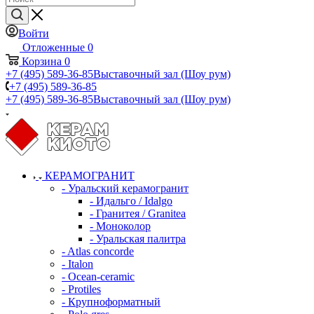
Войти
Отложенные
0
Корзина
0
+7 (495) 589-36-85
Выставочный зал (Шоу рум)
+7 (495) 589-36-85
+7 (495) 589-36-85
Выставочный зал (Шоу рум)
КЕРАМОГРАНИТ
- Уральский керамогранит
- Идальго / Idalgo
- Гранитея / Granitea
- Моноколор
- Уральская палитра
- Atlas concorde
- Italon
- Ocean-ceramic
- Protiles
- Крупноформатный