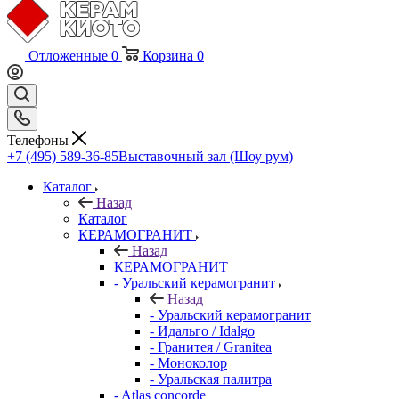
Отложенные
0
Корзина
0
Телефоны
+7 (495) 589-36-85
Выставочный зал (Шоу рум)
Каталог
Назад
Каталог
КЕРАМОГРАНИТ
Назад
КЕРАМОГРАНИТ
- Уральский керамогранит
Назад
- Уральский керамогранит
- Идальго / Idalgo
- Гранитея / Granitea
- Моноколор
- Уральская палитра
- Atlas concorde