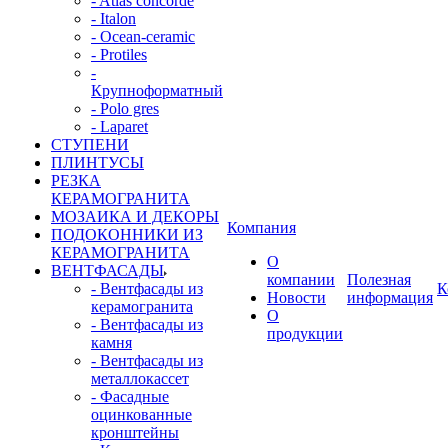
- Atlas concorde
- Italon
- Ocean-ceramic
- Protiles
-
Крупноформатный
- Polo gres
- Laparet
СТУПЕНИ
ПЛИНТУСЫ
РЕЗКА
КЕРАМОГРАНИТА
МОЗАИКА И ДЕКОРЫ
Компания
ПОДОКОННИКИ ИЗ
КЕРАМОГРАНИТА
О
ВЕНТФАСАДЫ
компании
Полезная
- Вентфасады из
К
Новости
информация
керамогранита
О
- Вентфасады из
продукции
камня
- Вентфасады из
металлокассет
- Фасадные
оцинкованные
кронштейны