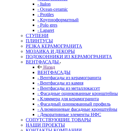
- Italon
- Ocean-ceramic
- Protiles
- Крупноформатный
- Polo gres
- Laparet
СТУПЕНИ
ПЛИНТУСЫ
РЕЗКА КЕРАМОГРАНИТА
МОЗАИКА И ДЕКОРЫ
ПОДОКОННИКИ ИЗ КЕРАМОГРАНИТА
ВЕНТФАСАДЫ
Назад
ВЕНТФАСАДЫ
- Вентфасады из керамогранита
- Вентфасады из камня
- Вентфасады из металлокассет
- Фасадные оцинкованные кронштейны
- Кляммера для керамогранита
- Фасадный оцинкованный профиль
- Алюминиевые фасадные кронштейны
- Декоративные элементы НФС
СОПУТСТВУЮЩИЕ ТОВАРЫ
НАШИ ПРОЕКТЫ
КОНТАКТЫ КОМПАНИИ