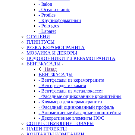
- Italon
- Ocean-ceramic
- Protiles
- Крупноформатный
- Polo gres
- Laparet
СТУПЕНИ
ПЛИНТУСЫ
РЕЗКА КЕРАМОГРАНИТА
МОЗАИКА И ДЕКОРЫ
ПОДОКОННИКИ ИЗ КЕРАМОГРАНИТА
ВЕНТФАСАДЫ
Назад
ВЕНТФАСАДЫ
- Вентфасады из керамогранита
- Вентфасады из камня
- Вентфасады из металлокассет
- Фасадные оцинкованные кронштейны
- Кляммера для керамогранита
- Фасадный оцинкованный профиль
- Алюминиевые фасадные кронштейны
- Декоративные элементы НФС
СОПУТСТВУЮЩИЕ ТОВАРЫ
НАШИ ПРОЕКТЫ
КОНТАКТЫ КОМПАНИИ