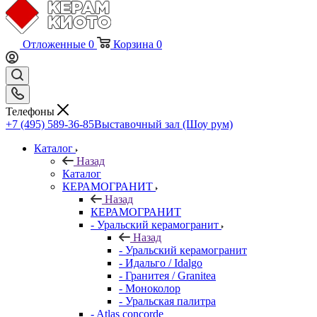
Отложенные
0
Корзина
0
Телефоны
+7 (495) 589-36-85
Выставочный зал (Шоу рум)
Каталог
Назад
Каталог
КЕРАМОГРАНИТ
Назад
КЕРАМОГРАНИТ
- Уральский керамогранит
Назад
- Уральский керамогранит
- Идальго / Idalgo
- Гранитея / Granitea
- Моноколор
- Уральская палитра
- Atlas concorde