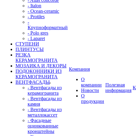
- Atlas concorde
- Italon
- Ocean-ceramic
- Protiles
-
Крупноформатный
- Polo gres
- Laparet
СТУПЕНИ
ПЛИНТУСЫ
РЕЗКА
КЕРАМОГРАНИТА
МОЗАИКА И ДЕКОРЫ
Компания
ПОДОКОННИКИ ИЗ
КЕРАМОГРАНИТА
О
ВЕНТФАСАДЫ
компании
Полезная
- Вентфасады из
К
Новости
информация
керамогранита
О
- Вентфасады из
продукции
камня
- Вентфасады из
металлокассет
- Фасадные
оцинкованные
кронштейны