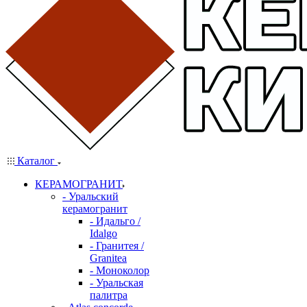
Каталог
КЕРАМОГРАНИТ
- Уральский
керамогранит
- Идальго /
Idalgo
- Гранитея /
Granitea
- Моноколор
- Уральская
палитра