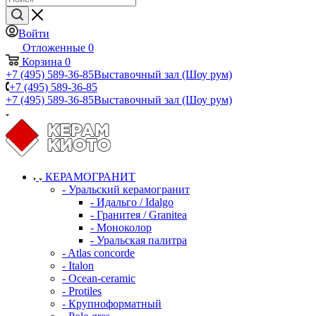
Войти
Отложенные
0
Корзина
0
+7 (495) 589-36-85
Выставочный зал (Шоу рум)
+7 (495) 589-36-85
+7 (495) 589-36-85
Выставочный зал (Шоу рум)
КЕРАМОГРАНИТ
- Уральский керамогранит
- Идальго / Idalgo
- Гранитея / Granitea
- Моноколор
- Уральская палитра
- Atlas concorde
- Italon
- Ocean-ceramic
- Protiles
- Крупноформатный