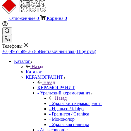
Отложенные
0
Корзина
0
Телефоны
+7 (495) 589-36-85
Выставочный зал (Шоу рум)
Каталог
Назад
Каталог
КЕРАМОГРАНИТ
Назад
КЕРАМОГРАНИТ
- Уральский керамогранит
Назад
- Уральский керамогранит
- Идальго / Idalgo
- Гранитея / Granitea
- Моноколор
- Уральская палитра
- Atlas concorde