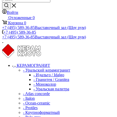
Войти
Отложенные
0
Корзина
0
+7 (495) 589-36-85
Выставочный зал (Шоу рум)
+7 (495) 589-36-85
+7 (495) 589-36-85
Выставочный зал (Шоу рум)
КЕРАМОГРАНИТ
- Уральский керамогранит
- Идальго / Idalgo
- Гранитея / Granitea
- Моноколор
- Уральская палитра
- Atlas concorde
- Italon
- Ocean-ceramic
- Protiles
- Крупноформатный