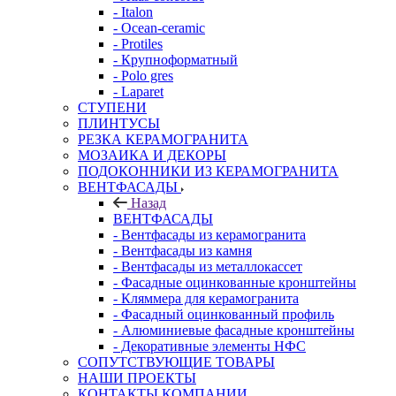
- Italon
- Ocean-ceramic
- Protiles
- Крупноформатный
- Polo gres
- Laparet
СТУПЕНИ
ПЛИНТУСЫ
РЕЗКА КЕРАМОГРАНИТА
МОЗАИКА И ДЕКОРЫ
ПОДОКОННИКИ ИЗ КЕРАМОГРАНИТА
ВЕНТФАСАДЫ
Назад
ВЕНТФАСАДЫ
- Вентфасады из керамогранита
- Вентфасады из камня
- Вентфасады из металлокассет
- Фасадные оцинкованные кронштейны
- Кляммера для керамогранита
- Фасадный оцинкованный профиль
- Алюминиевые фасадные кронштейны
- Декоративные элементы НФС
СОПУТСТВУЮЩИЕ ТОВАРЫ
НАШИ ПРОЕКТЫ
КОНТАКТЫ КОМПАНИИ