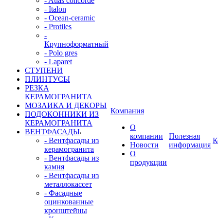
- Atlas concorde
- Italon
- Ocean-ceramic
- Protiles
-
Крупноформатный
- Polo gres
- Laparet
СТУПЕНИ
ПЛИНТУСЫ
РЕЗКА
КЕРАМОГРАНИТА
МОЗАИКА И ДЕКОРЫ
Компания
ПОДОКОННИКИ ИЗ
КЕРАМОГРАНИТА
О
ВЕНТФАСАДЫ
компании
Полезная
- Вентфасады из
К
Новости
информация
керамогранита
О
- Вентфасады из
продукции
камня
- Вентфасады из
металлокассет
- Фасадные
оцинкованные
кронштейны