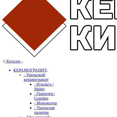
Каталог
КЕРАМОГРАНИТ
- Уральский
керамогранит
- Идальго /
Idalgo
- Гранитея /
Granitea
- Моноколор
- Уральская
палитра