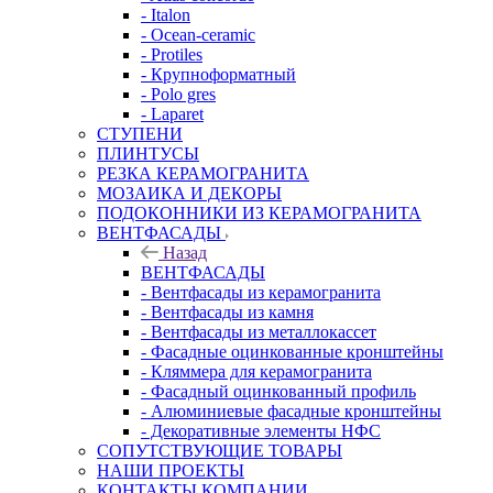
- Italon
- Ocean-ceramic
- Protiles
- Крупноформатный
- Polo gres
- Laparet
СТУПЕНИ
ПЛИНТУСЫ
РЕЗКА КЕРАМОГРАНИТА
МОЗАИКА И ДЕКОРЫ
ПОДОКОННИКИ ИЗ КЕРАМОГРАНИТА
ВЕНТФАСАДЫ
Назад
ВЕНТФАСАДЫ
- Вентфасады из керамогранита
- Вентфасады из камня
- Вентфасады из металлокассет
- Фасадные оцинкованные кронштейны
- Кляммера для керамогранита
- Фасадный оцинкованный профиль
- Алюминиевые фасадные кронштейны
- Декоративные элементы НФС
СОПУТСТВУЮЩИЕ ТОВАРЫ
НАШИ ПРОЕКТЫ
КОНТАКТЫ КОМПАНИИ