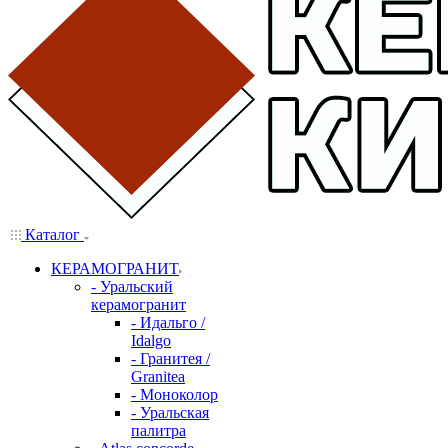
Каталог
КЕРАМОГРАНИТ
- Уральский
керамогранит
- Идальго /
Idalgo
- Гранитея /
Granitea
- Моноколор
- Уральская
палитра