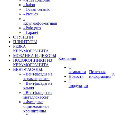
- Atlas concorde
- Italon
- Ocean-ceramic
- Protiles
-
Крупноформатный
- Polo gres
- Laparet
СТУПЕНИ
ПЛИНТУСЫ
РЕЗКА
КЕРАМОГРАНИТА
МОЗАИКА И ДЕКОРЫ
Компания
ПОДОКОННИКИ ИЗ
КЕРАМОГРАНИТА
О
ВЕНТФАСАДЫ
компании
Полезная
- Вентфасады из
К
Новости
информация
керамогранита
О
- Вентфасады из
продукции
камня
- Вентфасады из
металлокассет
- Фасадные
оцинкованные
кронштейны