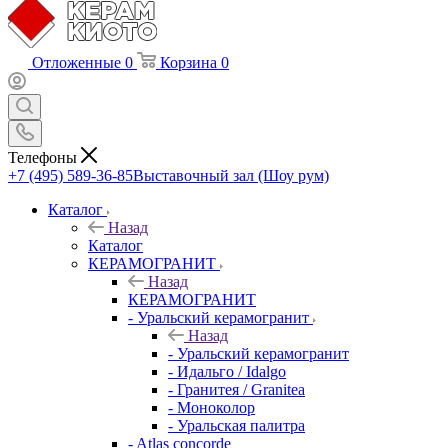
Отложенные
0
Корзина
0
Телефоны
+7 (495) 589-36-85
Выставочный зал (Шоу рум)
Каталог
Назад
Каталог
КЕРАМОГРАНИТ
Назад
КЕРАМОГРАНИТ
- Уральский керамогранит
Назад
- Уральский керамогранит
- Идальго / Idalgo
- Гранитея / Granitea
- Моноколор
- Уральская палитра
- Atlas concorde