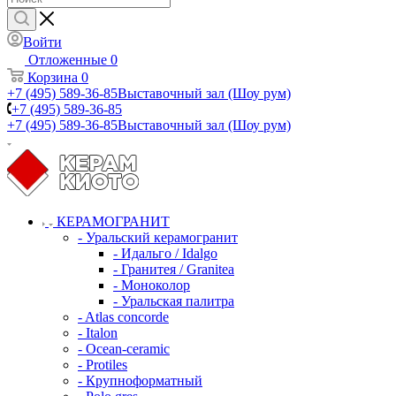
Войти
Отложенные
0
Корзина
0
+7 (495) 589-36-85
Выставочный зал (Шоу рум)
+7 (495) 589-36-85
+7 (495) 589-36-85
Выставочный зал (Шоу рум)
КЕРАМОГРАНИТ
- Уральский керамогранит
- Идальго / Idalgo
- Гранитея / Granitea
- Моноколор
- Уральская палитра
- Atlas concorde
- Italon
- Ocean-ceramic
- Protiles
- Крупноформатный