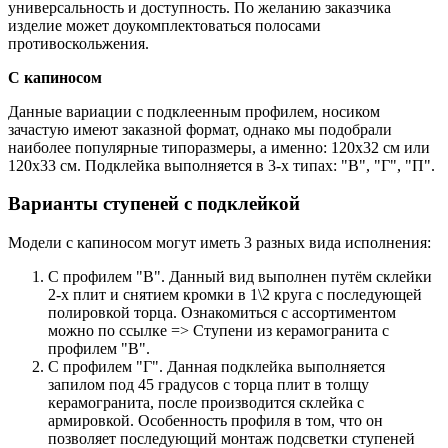
универсальность и доступность. По желанию заказчика
изделие может доукомплектоваться полосами
противоскольжения.
С капиносом
Данные вариации с подклеенным профилем, носиком
зачастую имеют заказной формат, однако мы подобрали
наиболее популярные типоразмеры, а именно: 120х32 см или
120х33 см. Подклейка выполняется в 3-х типах: "В", "Г", "П".
Варианты ступеней с подклейкой
Модели с капиносом могут иметь 3 разных вида исполнения:
С профилем "В". Данный вид выполнен путём склейки
2-х плит и снятием кромки в 1\2 круга с последующей
полировкой торца. Ознакомиться с ассортиментом
можно по ссылке => Ступени из керамогранита с
профилем "В".
С профилем "Г". Данная подклейка выполняется
запилом под 45 градусов с торца плит в толщу
керамогранита, после производится склейка с
армировкой. Особенность профиля в том, что он
позволяет последующий монтаж подсветки ступеней