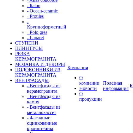
- Atlas concorde
- Italon
- Ocean-ceramic
- Protiles
-
Крупноформатный
- Polo gres
- Laparet
СТУПЕНИ
ПЛИНТУСЫ
РЕЗКА
КЕРАМОГРАНИТА
МОЗАИКА И ДЕКОРЫ
Компания
ПОДОКОННИКИ ИЗ
КЕРАМОГРАНИТА
О
ВЕНТФАСАДЫ
компании
Полезная
- Вентфасады из
К
Новости
информация
керамогранита
О
- Вентфасады из
продукции
камня
- Вентфасады из
металлокассет
- Фасадные
оцинкованные
кронштейны