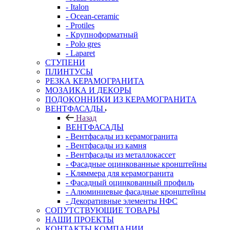
- Italon
- Ocean-ceramic
- Protiles
- Крупноформатный
- Polo gres
- Laparet
СТУПЕНИ
ПЛИНТУСЫ
РЕЗКА КЕРАМОГРАНИТА
МОЗАИКА И ДЕКОРЫ
ПОДОКОННИКИ ИЗ КЕРАМОГРАНИТА
ВЕНТФАСАДЫ
Назад
ВЕНТФАСАДЫ
- Вентфасады из керамогранита
- Вентфасады из камня
- Вентфасады из металлокассет
- Фасадные оцинкованные кронштейны
- Кляммера для керамогранита
- Фасадный оцинкованный профиль
- Алюминиевые фасадные кронштейны
- Декоративные элементы НФС
СОПУТСТВУЮЩИЕ ТОВАРЫ
НАШИ ПРОЕКТЫ
КОНТАКТЫ КОМПАНИИ