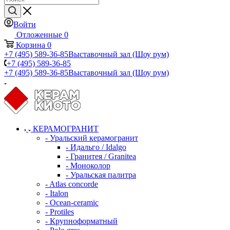
Войти
Отложенные
0
Корзина
0
+7 (495) 589-36-85
Выставочный зал (Шоу рум)
+7 (495) 589-36-85
+7 (495) 589-36-85
Выставочный зал (Шоу рум)
КЕРАМОГРАНИТ
- Уральский керамогранит
- Идальго / Idalgo
- Гранитея / Granitea
- Моноколор
- Уральская палитра
- Atlas concorde
- Italon
- Ocean-ceramic
- Protiles
- Крупноформатный