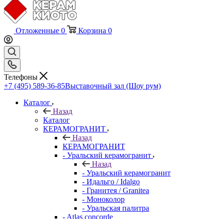
Отложенные
0
Корзина
0
Телефоны
+7 (495) 589-36-85
Выставочный зал (Шоу рум)
Каталог
Назад
Каталог
КЕРАМОГРАНИТ
Назад
КЕРАМОГРАНИТ
- Уральский керамогранит
Назад
- Уральский керамогранит
- Идальго / Idalgo
- Гранитея / Granitea
- Моноколор
- Уральская палитра
- Atlas concorde