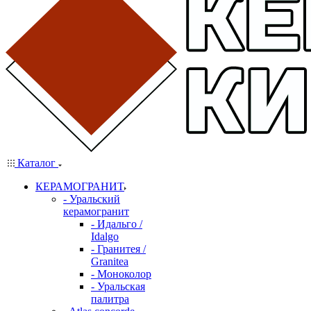
Каталог
КЕРАМОГРАНИТ
- Уральский
керамогранит
- Идальго /
Idalgo
- Гранитея /
Granitea
- Моноколор
- Уральская
палитра