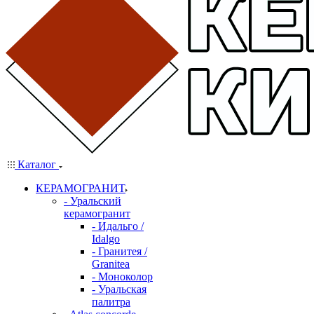
Каталог
КЕРАМОГРАНИТ
- Уральский
керамогранит
- Идальго /
Idalgo
- Гранитея /
Granitea
- Моноколор
- Уральская
палитра