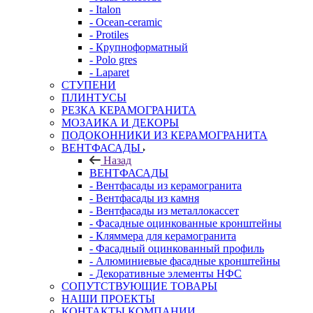
- Italon
- Ocean-ceramic
- Protiles
- Крупноформатный
- Polo gres
- Laparet
СТУПЕНИ
ПЛИНТУСЫ
РЕЗКА КЕРАМОГРАНИТА
МОЗАИКА И ДЕКОРЫ
ПОДОКОННИКИ ИЗ КЕРАМОГРАНИТА
ВЕНТФАСАДЫ
Назад
ВЕНТФАСАДЫ
- Вентфасады из керамогранита
- Вентфасады из камня
- Вентфасады из металлокассет
- Фасадные оцинкованные кронштейны
- Кляммера для керамогранита
- Фасадный оцинкованный профиль
- Алюминиевые фасадные кронштейны
- Декоративные элементы НФС
СОПУТСТВУЮЩИЕ ТОВАРЫ
НАШИ ПРОЕКТЫ
КОНТАКТЫ КОМПАНИИ