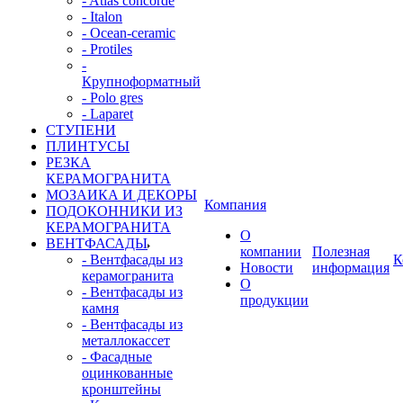
- Atlas concorde
- Italon
- Ocean-ceramic
- Protiles
-
Крупноформатный
- Polo gres
- Laparet
СТУПЕНИ
ПЛИНТУСЫ
РЕЗКА
КЕРАМОГРАНИТА
МОЗАИКА И ДЕКОРЫ
Компания
ПОДОКОННИКИ ИЗ
КЕРАМОГРАНИТА
О
ВЕНТФАСАДЫ
компании
Полезная
- Вентфасады из
К
Новости
информация
керамогранита
О
- Вентфасады из
продукции
камня
- Вентфасады из
металлокассет
- Фасадные
оцинкованные
кронштейны