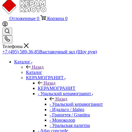
Отложенные
0
Корзина
0
Телефоны
+7 (495) 589-36-85
Выставочный зал (Шоу рум)
Каталог
Назад
Каталог
КЕРАМОГРАНИТ
Назад
КЕРАМОГРАНИТ
- Уральский керамогранит
Назад
- Уральский керамогранит
- Идальго / Idalgo
- Гранитея / Granitea
- Моноколор
- Уральская палитра
- Atlas concorde