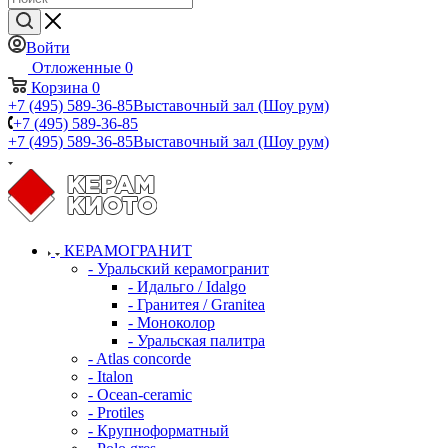
Войти
Отложенные
0
Корзина
0
+7 (495) 589-36-85
Выставочный зал (Шоу рум)
+7 (495) 589-36-85
+7 (495) 589-36-85
Выставочный зал (Шоу рум)
КЕРАМОГРАНИТ
- Уральский керамогранит
- Идальго / Idalgo
- Гранитея / Granitea
- Моноколор
- Уральская палитра
- Atlas concorde
- Italon
- Ocean-ceramic
- Protiles
- Крупноформатный