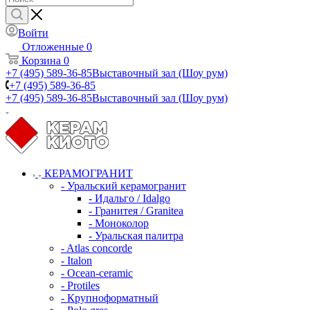
Войти
Отложенные
0
Корзина
0
+7 (495) 589-36-85
Выставочный зал (Шоу рум)
+7 (495) 589-36-85
+7 (495) 589-36-85
Выставочный зал (Шоу рум)
КЕРАМОГРАНИТ
- Уральский керамогранит
- Идальго / Idalgo
- Гранитея / Granitea
- Моноколор
- Уральская палитра
- Atlas concorde
- Italon
- Ocean-ceramic
- Protiles
- Крупноформатный