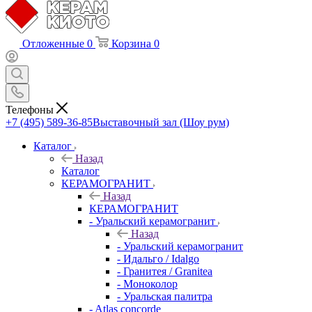
Отложенные
0
Корзина
0
Телефоны
+7 (495) 589-36-85
Выставочный зал (Шоу рум)
Каталог
Назад
Каталог
КЕРАМОГРАНИТ
Назад
КЕРАМОГРАНИТ
- Уральский керамогранит
Назад
- Уральский керамогранит
- Идальго / Idalgo
- Гранитея / Granitea
- Моноколор
- Уральская палитра
- Atlas concorde