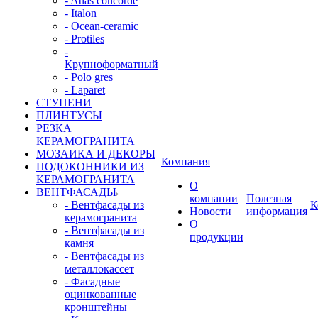
- Atlas concorde
- Italon
- Ocean-ceramic
- Protiles
-
Крупноформатный
- Polo gres
- Laparet
СТУПЕНИ
ПЛИНТУСЫ
РЕЗКА
КЕРАМОГРАНИТА
МОЗАИКА И ДЕКОРЫ
Компания
ПОДОКОННИКИ ИЗ
КЕРАМОГРАНИТА
О
ВЕНТФАСАДЫ
компании
Полезная
- Вентфасады из
К
Новости
информация
керамогранита
О
- Вентфасады из
продукции
камня
- Вентфасады из
металлокассет
- Фасадные
оцинкованные
кронштейны