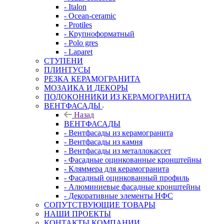
- Italon
- Ocean-ceramic
- Protiles
- Крупноформатный
- Polo gres
- Laparet
СТУПЕНИ
ПЛИНТУСЫ
РЕЗКА КЕРАМОГРАНИТА
МОЗАИКА И ДЕКОРЫ
ПОДОКОННИКИ ИЗ КЕРАМОГРАНИТА
ВЕНТФАСАДЫ
Назад
ВЕНТФАСАДЫ
- Вентфасады из керамогранита
- Вентфасады из камня
- Вентфасады из металлокассет
- Фасадные оцинкованные кронштейны
- Кляммера для керамогранита
- Фасадный оцинкованный профиль
- Алюминиевые фасадные кронштейны
- Декоративные элементы НФС
СОПУТСТВУЮЩИЕ ТОВАРЫ
НАШИ ПРОЕКТЫ
КОНТАКТЫ КОМПАНИИ