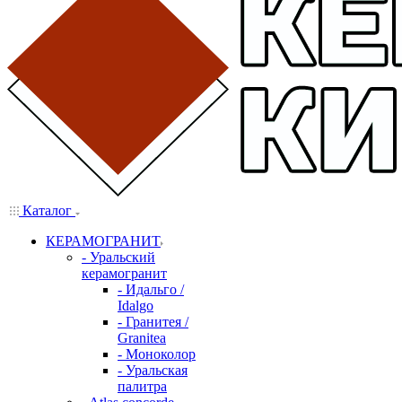
Каталог
КЕРАМОГРАНИТ
- Уральский
керамогранит
- Идальго /
Idalgo
- Гранитея /
Granitea
- Моноколор
- Уральская
палитра