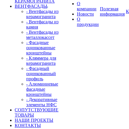
КЕРАМОГРАНИТА
О
ВЕНТФАСАДЫ
компании
Полезная
- Вентфасады из
К
Новости
информация
керамогранита
О
- Вентфасады из
продукции
камня
- Вентфасады из
металлокассет
- Фасадные
оцинкованные
кронштейны
- Кляммера для
керамогранита
- Фасадный
оцинкованный
профиль
- Алюминиевые
фасадные
кронштейны
- Декоративные
элементы НФС
СОПУТСТВУЮЩИЕ
ТОВАРЫ
НАШИ ПРОЕКТЫ
КОНТАКТЫ