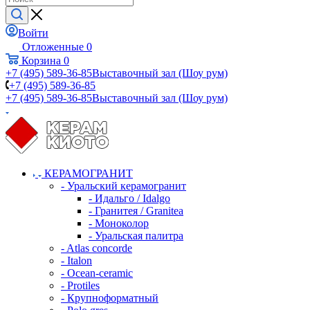
Войти
Отложенные
0
Корзина
0
+7 (495) 589-36-85
Выставочный зал (Шоу рум)
+7 (495) 589-36-85
+7 (495) 589-36-85
Выставочный зал (Шоу рум)
КЕРАМОГРАНИТ
- Уральский керамогранит
- Идальго / Idalgo
- Гранитея / Granitea
- Моноколор
- Уральская палитра
- Atlas concorde
- Italon
- Ocean-ceramic
- Protiles
- Крупноформатный