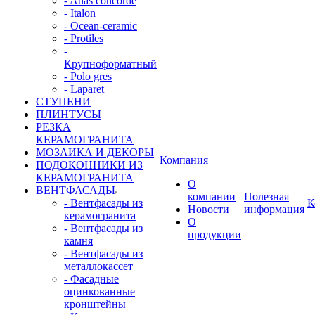
- Atlas concorde
- Italon
- Ocean-ceramic
- Protiles
-
Крупноформатный
- Polo gres
- Laparet
СТУПЕНИ
ПЛИНТУСЫ
РЕЗКА
КЕРАМОГРАНИТА
МОЗАИКА И ДЕКОРЫ
Компания
ПОДОКОННИКИ ИЗ
КЕРАМОГРАНИТА
О
ВЕНТФАСАДЫ
компании
Полезная
- Вентфасады из
К
Новости
информация
керамогранита
О
- Вентфасады из
продукции
камня
- Вентфасады из
металлокассет
- Фасадные
оцинкованные
кронштейны