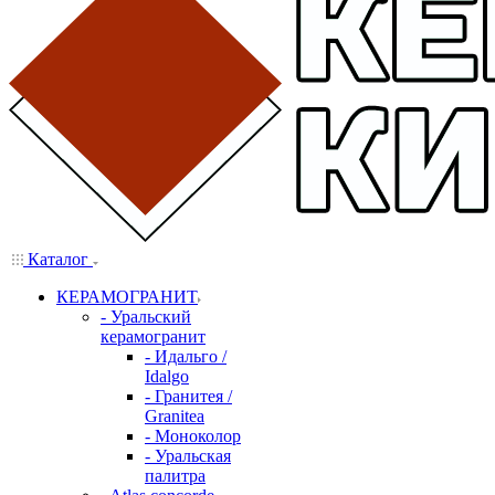
Каталог
КЕРАМОГРАНИТ
- Уральский
керамогранит
- Идальго /
Idalgo
- Гранитея /
Granitea
- Моноколор
- Уральская
палитра