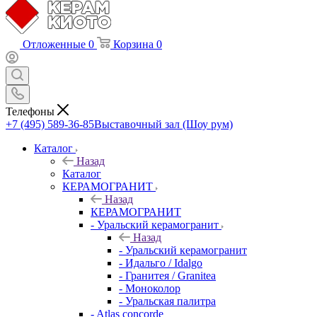
Отложенные
0
Корзина
0
Телефоны
+7 (495) 589-36-85
Выставочный зал (Шоу рум)
Каталог
Назад
Каталог
КЕРАМОГРАНИТ
Назад
КЕРАМОГРАНИТ
- Уральский керамогранит
Назад
- Уральский керамогранит
- Идальго / Idalgo
- Гранитея / Granitea
- Моноколор
- Уральская палитра
- Atlas concorde