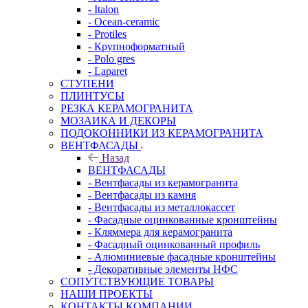
- Italon
- Ocean-ceramic
- Protiles
- Крупноформатный
- Polo gres
- Laparet
СТУПЕНИ
ПЛИНТУСЫ
РЕЗКА КЕРАМОГРАНИТА
МОЗАИКА И ДЕКОРЫ
ПОДОКОННИКИ ИЗ КЕРАМОГРАНИТА
ВЕНТФАСАДЫ
Назад
ВЕНТФАСАДЫ
- Вентфасады из керамогранита
- Вентфасады из камня
- Вентфасады из металлокассет
- Фасадные оцинкованные кронштейны
- Кляммера для керамогранита
- Фасадный оцинкованный профиль
- Алюминиевые фасадные кронштейны
- Декоративные элементы НФС
СОПУТСТВУЮЩИЕ ТОВАРЫ
НАШИ ПРОЕКТЫ
КОНТАКТЫ КОМПАНИИ