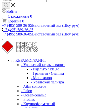
Войти
Отложенные
0
Корзина
0
+7 (495) 589-36-85
Выставочный зал (Шоу рум)
+7 (495) 589-36-85
+7 (495) 589-36-85
Выставочный зал (Шоу рум)
КЕРАМОГРАНИТ
- Уральский керамогранит
- Идальго / Idalgo
- Гранитея / Granitea
- Моноколор
- Уральская палитра
- Atlas concorde
- Italon
- Ocean-ceramic
- Protiles
- Крупноформатный