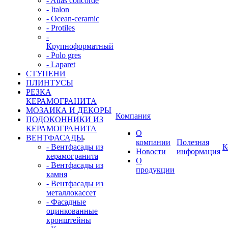
- Atlas concorde
- Italon
- Ocean-ceramic
- Protiles
-
Крупноформатный
- Polo gres
- Laparet
СТУПЕНИ
ПЛИНТУСЫ
РЕЗКА
КЕРАМОГРАНИТА
МОЗАИКА И ДЕКОРЫ
Компания
ПОДОКОННИКИ ИЗ
КЕРАМОГРАНИТА
О
ВЕНТФАСАДЫ
компании
Полезная
- Вентфасады из
К
Новости
информация
керамогранита
О
- Вентфасады из
продукции
камня
- Вентфасады из
металлокассет
- Фасадные
оцинкованные
кронштейны