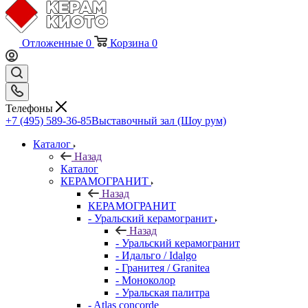
Отложенные
0
Корзина
0
Телефоны
+7 (495) 589-36-85
Выставочный зал (Шоу рум)
Каталог
Назад
Каталог
КЕРАМОГРАНИТ
Назад
КЕРАМОГРАНИТ
- Уральский керамогранит
Назад
- Уральский керамогранит
- Идальго / Idalgo
- Гранитея / Granitea
- Моноколор
- Уральская палитра
- Atlas concorde