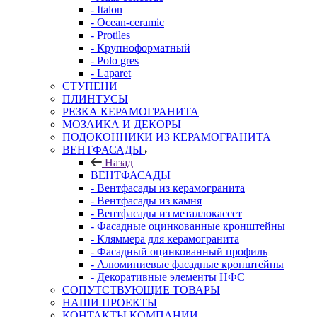
- Italon
- Ocean-ceramic
- Protiles
- Крупноформатный
- Polo gres
- Laparet
СТУПЕНИ
ПЛИНТУСЫ
РЕЗКА КЕРАМОГРАНИТА
МОЗАИКА И ДЕКОРЫ
ПОДОКОННИКИ ИЗ КЕРАМОГРАНИТА
ВЕНТФАСАДЫ
Назад
ВЕНТФАСАДЫ
- Вентфасады из керамогранита
- Вентфасады из камня
- Вентфасады из металлокассет
- Фасадные оцинкованные кронштейны
- Кляммера для керамогранита
- Фасадный оцинкованный профиль
- Алюминиевые фасадные кронштейны
- Декоративные элементы НФС
СОПУТСТВУЮЩИЕ ТОВАРЫ
НАШИ ПРОЕКТЫ
КОНТАКТЫ КОМПАНИИ