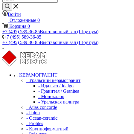
Войти
Отложенные
0
Корзина
0
+7 (495) 589-36-85
Выставочный зал (Шоу рум)
+7 (495) 589-36-85
+7 (495) 589-36-85
Выставочный зал (Шоу рум)
КЕРАМОГРАНИТ
- Уральский керамогранит
- Идальго / Idalgo
- Гранитея / Granitea
- Моноколор
- Уральская палитра
- Atlas concorde
- Italon
- Ocean-ceramic
- Protiles
- Крупноформатный