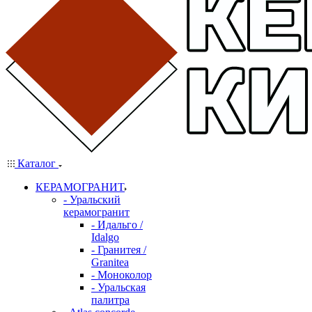
Каталог
КЕРАМОГРАНИТ
- Уральский
керамогранит
- Идальго /
Idalgo
- Гранитея /
Granitea
- Моноколор
- Уральская
палитра