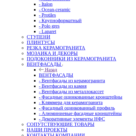
- Italon
- Ocean-ceramic
- Protiles
- Крупноформатный
- Polo gres
- Laparet
СТУПЕНИ
ПЛИНТУСЫ
РЕЗКА КЕРАМОГРАНИТА
МОЗАИКА И ДЕКОРЫ
ПОДОКОННИКИ ИЗ КЕРАМОГРАНИТА
ВЕНТФАСАДЫ
Назад
ВЕНТФАСАДЫ
- Вентфасады из керамогранита
- Вентфасады из камня
- Вентфасады из металлокассет
- Фасадные оцинкованные кронштейны
- Кляммера для керамогранита
- Фасадный оцинкованный профиль
- Алюминиевые фасадные кронштейны
- Декоративные элементы НФС
СОПУТСТВУЮЩИЕ ТОВАРЫ
НАШИ ПРОЕКТЫ
КОНТАКТЫ КОМПАНИИ