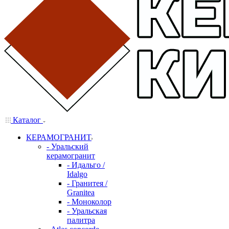
Каталог
КЕРАМОГРАНИТ
- Уральский
керамогранит
- Идальго /
Idalgo
- Гранитея /
Granitea
- Моноколор
- Уральская
палитра