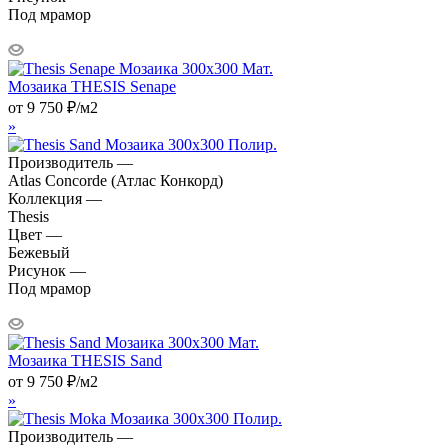
Под мрамор
Мозаика THESIS Senape
от
9 750
₽
/м2
»
Производитель —
Atlas Concorde (Атлас Конкорд)
Коллекция —
Thesis
Цвет —
Бежевый
Рисунок —
Под мрамор
Мозаика THESIS Sand
от
9 750
₽
/м2
»
Производитель —