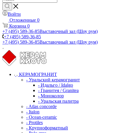
Войти
Отложенные
0
Корзина
0
+7 (495) 589-36-85
Выставочный зал (Шоу рум)
+7 (495) 589-36-85
+7 (495) 589-36-85
Выставочный зал (Шоу рум)
КЕРАМОГРАНИТ
- Уральский керамогранит
- Идальго / Idalgo
- Гранитея / Granitea
- Моноколор
- Уральская палитра
- Atlas concorde
- Italon
- Ocean-ceramic
- Protiles
- Крупноформатный