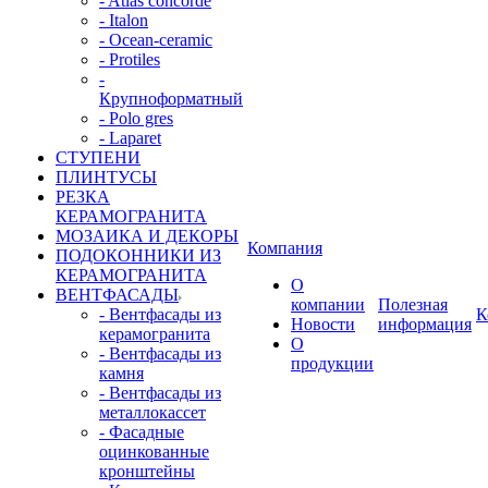
- Atlas concorde
- Italon
- Ocean-ceramic
- Protiles
-
Крупноформатный
- Polo gres
- Laparet
СТУПЕНИ
ПЛИНТУСЫ
РЕЗКА
КЕРАМОГРАНИТА
МОЗАИКА И ДЕКОРЫ
Компания
ПОДОКОННИКИ ИЗ
КЕРАМОГРАНИТА
О
ВЕНТФАСАДЫ
компании
Полезная
- Вентфасады из
К
Новости
информация
керамогранита
О
- Вентфасады из
продукции
камня
- Вентфасады из
металлокассет
- Фасадные
оцинкованные
кронштейны