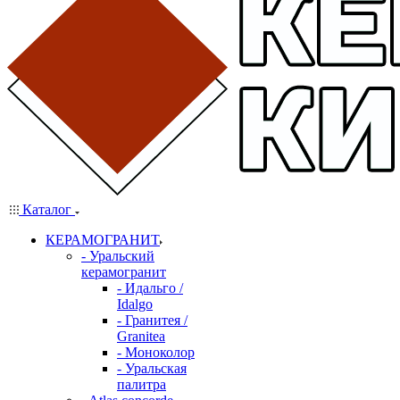
Каталог
КЕРАМОГРАНИТ
- Уральский
керамогранит
- Идальго /
Idalgo
- Гранитея /
Granitea
- Моноколор
- Уральская
палитра