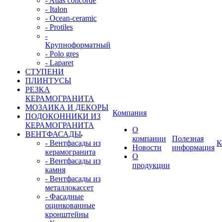
- Atlas concorde
- Italon
- Ocean-ceramic
- Protiles
-
Крупноформатный
- Polo gres
- Laparet
СТУПЕНИ
ПЛИНТУСЫ
РЕЗКА
КЕРАМОГРАНИТА
МОЗАИКА И ДЕКОРЫ
Компания
ПОДОКОННИКИ ИЗ
КЕРАМОГРАНИТА
О
ВЕНТФАСАДЫ
компании
Полезная
- Вентфасады из
К
Новости
информация
керамогранита
О
- Вентфасады из
продукции
камня
- Вентфасады из
металлокассет
- Фасадные
оцинкованные
кронштейны