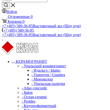
Войти
Отложенные
0
Корзина
0
+7 (495) 589-36-85
Выставочный зал (Шоу рум)
+7 (495) 589-36-85
+7 (495) 589-36-85
Выставочный зал (Шоу рум)
КЕРАМОГРАНИТ
- Уральский керамогранит
- Идальго / Idalgo
- Гранитея / Granitea
- Моноколор
- Уральская палитра
- Atlas concorde
- Italon
- Ocean-ceramic
- Protiles
- Крупноформатный