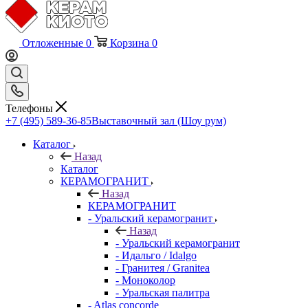
Отложенные
0
Корзина
0
Телефоны
+7 (495) 589-36-85
Выставочный зал (Шоу рум)
Каталог
Назад
Каталог
КЕРАМОГРАНИТ
Назад
КЕРАМОГРАНИТ
- Уральский керамогранит
Назад
- Уральский керамогранит
- Идальго / Idalgo
- Гранитея / Granitea
- Моноколор
- Уральская палитра
- Atlas concorde