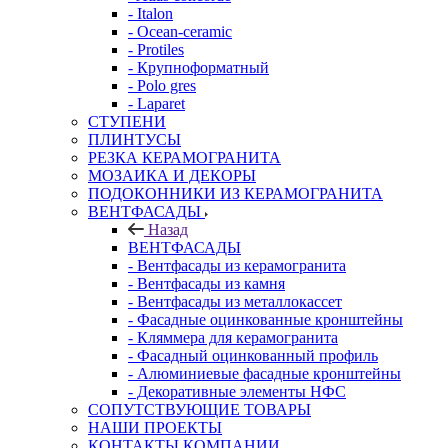
- Italon
- Ocean-ceramic
- Protiles
- Крупноформатный
- Polo gres
- Laparet
СТУПЕНИ
ПЛИНТУСЫ
РЕЗКА КЕРАМОГРАНИТА
МОЗАИКА И ДЕКОРЫ
ПОДОКОННИКИ ИЗ КЕРАМОГРАНИТА
ВЕНТФАСАДЫ
Назад
ВЕНТФАСАДЫ
- Вентфасады из керамогранита
- Вентфасады из камня
- Вентфасады из металлокассет
- Фасадные оцинкованные кронштейны
- Кляммера для керамогранита
- Фасадный оцинкованный профиль
- Алюминиевые фасадные кронштейны
- Декоративные элементы НФС
СОПУТСТВУЮЩИЕ ТОВАРЫ
НАШИ ПРОЕКТЫ
КОНТАКТЫ КОМПАНИИ