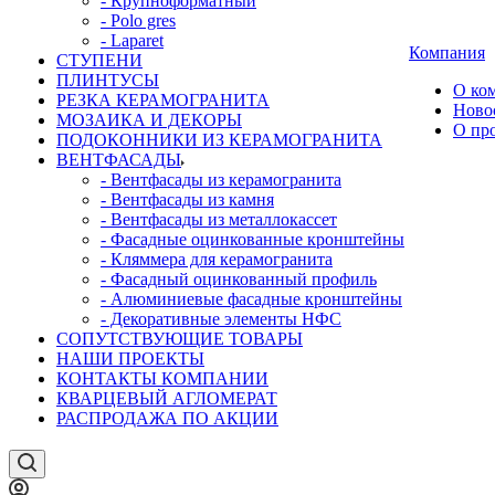
- Крупноформатный
- Polo gres
- Laparet
Компания
СТУПЕНИ
ПЛИНТУСЫ
О ко
РЕЗКА КЕРАМОГРАНИТА
Ново
МОЗАИКА И ДЕКОРЫ
О пр
ПОДОКОННИКИ ИЗ КЕРАМОГРАНИТА
ВЕНТФАСАДЫ
- Вентфасады из керамогранита
- Вентфасады из камня
- Вентфасады из металлокассет
- Фасадные оцинкованные кронштейны
- Кляммера для керамогранита
- Фасадный оцинкованный профиль
- Алюминиевые фасадные кронштейны
- Декоративные элементы НФС
СОПУТСТВУЮЩИЕ ТОВАРЫ
НАШИ ПРОЕКТЫ
КОНТАКТЫ КОМПАНИИ
КВАРЦЕВЫЙ АГЛОМЕРАТ
РАСПРОДАЖА ПО АКЦИИ