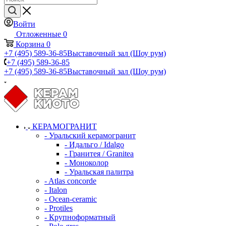
Войти
Отложенные
0
Корзина
0
+7 (495) 589-36-85
Выставочный зал (Шоу рум)
+7 (495) 589-36-85
+7 (495) 589-36-85
Выставочный зал (Шоу рум)
КЕРАМОГРАНИТ
- Уральский керамогранит
- Идальго / Idalgo
- Гранитея / Granitea
- Моноколор
- Уральская палитра
- Atlas concorde
- Italon
- Ocean-ceramic
- Protiles
- Крупноформатный