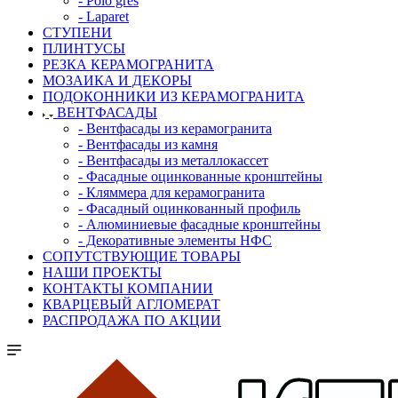
- Polo gres
- Laparet
СТУПЕНИ
ПЛИНТУСЫ
РЕЗКА КЕРАМОГРАНИТА
МОЗАИКА И ДЕКОРЫ
ПОДОКОННИКИ ИЗ КЕРАМОГРАНИТА
ВЕНТФАСАДЫ
- Вентфасады из керамогранита
- Вентфасады из камня
- Вентфасады из металлокассет
- Фасадные оцинкованные кронштейны
- Кляммера для керамогранита
- Фасадный оцинкованный профиль
- Алюминиевые фасадные кронштейны
- Декоративные элементы НФС
СОПУТСТВУЮЩИЕ ТОВАРЫ
НАШИ ПРОЕКТЫ
КОНТАКТЫ КОМПАНИИ
КВАРЦЕВЫЙ АГЛОМЕРАТ
РАСПРОДАЖА ПО АКЦИИ