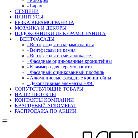
- Polo gres
- Laparet
СТУПЕНИ
ПЛИНТУСЫ
РЕЗКА КЕРАМОГРАНИТА
МОЗАИКА И ДЕКОРЫ
ПОДОКОННИКИ ИЗ КЕРАМОГРАНИТА
ВЕНТФАСАДЫ
- Вентфасады из керамогранита
- Вентфасады из камня
- Вентфасады из металлокассет
- Фасадные оцинкованные кронштейны
- Кляммера для керамогранита
- Фасадный оцинкованный профиль
- Алюминиевые фасадные кронштейны
- Декоративные элементы НФС
СОПУТСТВУЮЩИЕ ТОВАРЫ
НАШИ ПРОЕКТЫ
КОНТАКТЫ КОМПАНИИ
КВАРЦЕВЫЙ АГЛОМЕРАТ
РАСПРОДАЖА ПО АКЦИИ