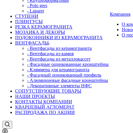
- Крупноформатный
- Polo gres
- Laparet
Компания
СТУПЕНИ
ПЛИНТУСЫ
О ко
РЕЗКА КЕРАМОГРАНИТА
Ново
МОЗАИКА И ДЕКОРЫ
О пр
ПОДОКОННИКИ ИЗ КЕРАМОГРАНИТА
ВЕНТФАСАДЫ
- Вентфасады из керамогранита
- Вентфасады из камня
- Вентфасады из металлокассет
- Фасадные оцинкованные кронштейны
- Кляммера для керамогранита
- Фасадный оцинкованный профиль
- Алюминиевые фасадные кронштейны
- Декоративные элементы НФС
СОПУТСТВУЮЩИЕ ТОВАРЫ
НАШИ ПРОЕКТЫ
КОНТАКТЫ КОМПАНИИ
КВАРЦЕВЫЙ АГЛОМЕРАТ
РАСПРОДАЖА ПО АКЦИИ