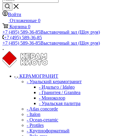
Войти
Отложенные
0
Корзина
0
+7 (495) 589-36-85
Выставочный зал (Шоу рум)
+7 (495) 589-36-85
+7 (495) 589-36-85
Выставочный зал (Шоу рум)
КЕРАМОГРАНИТ
- Уральский керамогранит
- Идальго / Idalgo
- Гранитея / Granitea
- Моноколор
- Уральская палитра
- Atlas concorde
- Italon
- Ocean-ceramic
- Protiles
- Крупноформатный